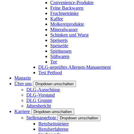
Convenience-Produkte
Feine Backwaren
Fruchtgetränke
Kaffee
Molkereiprodukte
Mineralwasser
Schinken und Wurst
Speiseeis
Speiseöle
Spirituosen
Süßwaren
Tee
DLG-geprüftes Allergen-Management
Test Petfood
Magazin
Über uns
Dropdown umschalten
DLG-Ausschüsse
DLG-Vorstand
DLG Gruppe
Jahresbericht
Karriere
Dropdown umschalten
Stellenangebote
Dropdown umschalten
Berufseinsteiger
Berufserfahrene