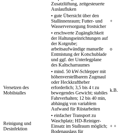
Zusatzlüftung, zeitgesteuerte
Auslaufluken
• gute Übersicht über den
Stallinnenraum; Futter- und
+
Wasserversorgung frostsicher
• erschwerte Zugänglichkeit
der Haltungseinrichtungen auf
der Kotgrube;
arbeitsaufwändige manuelle
o
Entmistung der Kotschublade
und ggf. der Unterlegplane
des Kaltscharraumes
• mind. 50 kW-Schlepper mit
höhenverstellbarem Zugmaul
oder Heckkraftheber
Versetzen des
erforderlich; 3,5 bis 4 t zu
k.B.
Mobilstalles
bewegendes Gewicht; stabiles
Fahrverhalten; 12 bis 40 min,
abhängig von variablem
Aufwand für Rüstarbeiten
• einfacher Transport zu
Waschplatz; HD-Reiniger-
Reinigung und
Einsatz im Stallraum möglich;
+ +
Desinfektion
Bodenauslass für