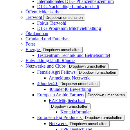
Internationales DLG-Pflanzenbauzentrum
DLG-Nachhaltige Landwirtschaft
Öffentlichkeitsarbeit
Tierwohl
Dropdown umschalten
Fokus Tierwohl
DLG-Programm Milchviehhaltung
Ökolandbau
Grünland und Futterbau
Forst
Energie
Dropdown umschalten
Testzentrum Technik und Betriebsmittel
Entwicklung ländl. Räume
Netzwerke und Clubs
Dropdown umschalten
Female Agri Fellows
Dropdown umschalten
Anmeldung Netzwerk
40under40
Dropdown umschalten
40under40 Bewerbung
European Arable Farmers
Dropdown umschalten
EAF Mitgliedschaft
Dropdown umschalten
Kontaktformular
European Pig Producers
Dropdown umschalten
Netzwerk
Dropdown umschalten
EPP Deutschland