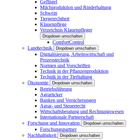
Geflügel
Milchproduktion und Rinderhaltung
Schwein
Tiergerechtheit
Klauenpflege
Verzeichnis Klauenpfleger
Dropdown umschalten
ComfortControl
Landtechnik
Dropdown umschalten
Digitalisierung, Arbeitswirtschaft und
Prozesstechnik
Normen und Vorschriften
Technik in der Pflanzenproduktion
Technik in der Tierhaltung
Ökonomie
Dropdown umschalten
Betriebsführung
Agrarticker
Banken und Versicherungen
Agrar- und Steuerrecht
Wirtschaftsberatung und Rechnungswesen
Internationale Partnerschaft
Forschung und Innovation
Dropdown umschalten
Forschungspartner
Nachhaltigkeit
Dropdown umschalten