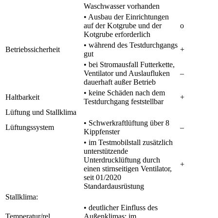
Waschwasser vorhanden
• Ausbau der Einrichtungen
auf der Kotgrube und der
o
Kotgrube erforderlich
• während des Testdurchgangs
Betriebssicherheit
+
gut
• bei Stromausfall Futterkette,
Ventilator und Auslaufluken
–
dauerhaft außer Betrieb
• keine Schäden nach dem
Haltbarkeit
+
Testdurchgang feststellbar
Lüftung und Stallklima
• Schwerkraftlüftung über 8
Lüftungssystem
–
Kippfenster
• im Testmobilstall zusätzlich
unterstützende
Unterdrucklüftung durch
+
einen stirnseitigen Ventilator,
seit 01/2020
Standardausrüstung
Stallklima:
• deutlicher Einfluss des
Temperatur/rel.
Außenklimas; im