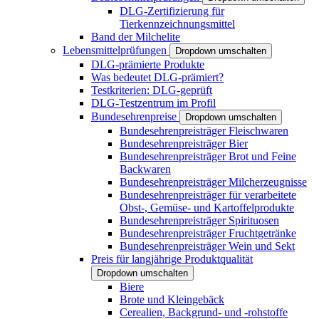
DLG-Zertifizierung für
Tierkennzeichnungsmittel
Band der Milchelite
Lebensmittelprüfungen
Dropdown umschalten
DLG-prämierte Produkte
Was bedeutet DLG-prämiert?
Testkriterien: DLG-geprüft
DLG-Testzentrum im Profil
Bundesehrenpreise
Dropdown umschalten
Bundesehrenpreisträger Fleischwaren
Bundesehrenpreisträger Bier
Bundesehrenpreisträger Brot und Feine
Backwaren
Bundesehrenpreisträger Milcherzeugnisse
Bundesehrenpreisträger für verarbeitete
Obst-, Gemüse- und Kartoffelprodukte
Bundesehrenpreisträger Spirituosen
Bundesehrenpreisträger Fruchtgetränke
Bundesehrenpreisträger Wein und Sekt
Preis für langjährige Produktqualität
Dropdown umschalten
Biere
Brote und Kleingebäck
Cerealien, Backgrund- und -rohstoffe