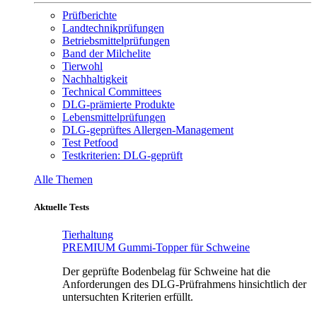
Prüfberichte
Landtechnikprüfungen
Betriebsmittelprüfungen
Band der Milchelite
Tierwohl
Nachhaltigkeit
Technical Committees
DLG-prämierte Produkte
Lebensmittelprüfungen
DLG-geprüftes Allergen-Management
Test Petfood
Testkriterien: DLG-geprüft
Alle Themen
Aktuelle Tests
Tierhaltung
PREMIUM Gummi-Topper für Schweine
Der geprüfte Bodenbelag für Schweine hat die
Anforderungen des DLG-Prüfrahmens hinsichtlich der
untersuchten Kriterien erfüllt.