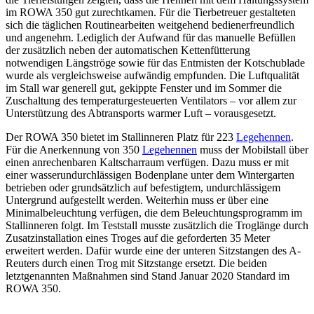
im ROWA 350 gut zurechtkamen. Für die Tierbetreuer gestalteten
sich die täglichen Routinearbeiten weitgehend bedienerfreundlich
und angenehm. Lediglich der Aufwand für das manuelle Befüllen
der zusätzlich neben der automatischen Kettenfütterung
notwendigen Längströge sowie für das Entmisten der Kotschublade
wurde als vergleichsweise aufwändig empfunden. Die Luft­qua­lität
im Stall war generell gut, gekippte Fenster und im Sommer die
Zuschaltung des temperaturgesteuerten Ventilators – vor allem zur
Unterstützung des Abtransports warmer Luft – vorausgesetzt.
Der ROWA 350 bietet im Stallinneren Platz für 223
Legehennen
.
Für die Anerkennung von 350
Legehennen
muss der Mobilstall über
einen anrechenbaren Kaltscharraum verfügen. Dazu muss er mit
einer wasserundurchlässigen Bodenplane unter dem Wintergarten
betrieben oder grundsätzlich auf befestigtem, undurchlässigem
Untergrund aufgestellt werden. Weiterhin muss er über eine
Minimalbeleuchtung verfügen, die dem Beleuchtungsprogramm im
Stallinneren folgt. Im Teststall musste zusätzlich die Troglänge durch
Zusatzinstallation eines Troges auf die geforderten 35 Meter
erweitert werden. Dafür wurde eine der unteren Sitzstangen des A-
Reuters durch einen Trog mit Sitzstange ersetzt. Die beiden
letztgenannten Maßnahmen sind Stand Januar 2020 Standard im
ROWA 350.