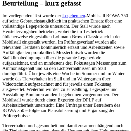
Beurteilung – kurz gefasst
Im vorliegenden Test wurde der
Legehennen
-Mobilstall ROWA 350
auf seine Gebrauchstauglichkeit im praktischen Einsatz über eine
vollständige Legeperiode untersucht. Der Stall wurde nach
Herstellervorgaben betrieben, wobei die im Testbetrieb
üblicherweise eingestallten Lohmann Brown Classic auch in den
Mobilstall eingestallt wurden. Im Prüfungsverlauf wurden alle
relevanten Tierdaten kontinuierlich erfasst und Arbeitszeiten sowie
Auffälligkeiten protokolliert. Messtechnisch wurden die
Stallklimabedingungen über die gesamte Legeperiode
aufgezeichnet, und an mindestens drei Fokustagen Messungen zum
Ammoniakgehalt und zu den Lichtverhältnissen im Stall
durchgeführt. Über jeweils eine Woche im Sommer und im Winter
wurde das Tierverhalten im Stall und im Wintergarten über
Videotechnik aufgezeichnet und für jeweils einen Fokustag
ausgewertet. Weiterhin wurden zu Einstallung, Legespitze und
Ausstallung Bonituren an den Legehennen vorgenommen. Der
Mobilstall wurde durch einen Experten der DPLF auf
Arbeitssicherheit untersucht. Eine Umfrage unter Betreibern des
ROWA 350 erfolgte zur Plausibilisierung und Ergänzung der
Prüfergebnisse.
Tierverhalten und -gesundheit und damit zusammenhängend auch
die Tierleistungen zeigten, dass die Hennen mit dem Haltungssystem