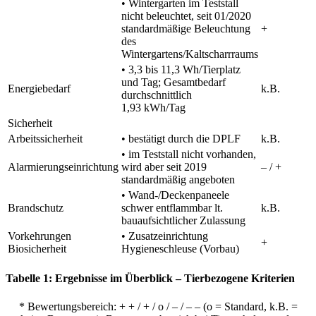
• Wintergarten im Teststall
nicht beleuchtet, seit 01/2020
standardmäßige Beleuchtung
+
des
Wintergartens/Kaltscharrraums
• 3,3 bis 11,3 Wh/Tierplatz
und Tag; Gesamtbedarf
Energiebedarf
k.B.
durchschnittlich
1,93 kWh/Tag
Sicherheit
Arbeitssicherheit
• bestätigt durch die DPLF
k.B.
• im Teststall nicht vorhanden,
Alarmierungseinrichtung
wird aber seit 2019
– / +
standardmäßig angeboten
• Wand-/Deckenpaneele
Brandschutz
schwer entflammbar lt.
k.B.
bauaufsichtlicher Zulassung
Vorkehrungen
• Zusatzeinrichtung
+
Biosicherheit
Hygieneschleuse (Vorbau)
Tabelle 1: Ergebnisse im Überblick – Tierbezogene Kriterien
* Bewertungsbereich: + + / + / o / – / – – (o = Standard, k.B. =