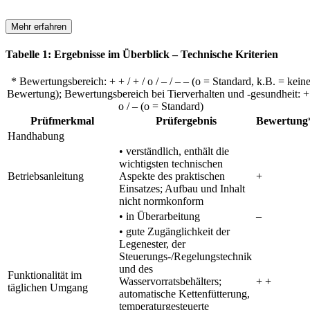
Mehr erfahren
Tabelle 1: Ergebnisse im Überblick – Technische Kriterien
* Bewertungsbereich: + + / + / o / – / – – (o = Standard, k.B. = kein
Bewertung); Bewertungsbereich bei Tierverhalten und -gesundheit: + 
o / – (o = Standard)
Prüfmerkmal
Prüfergebnis
Bewertung
Handhabung
• verständlich, enthält die
wichtigsten technischen
Betriebsanleitung
Aspekte des praktischen
+
Einsatzes; Aufbau und Inhalt
nicht normkonform
• in Überarbeitung
–
• gute Zugänglichkeit der
Legenester, der
Steuerungs-/Regelungstechnik
und des
Funktionalität im
Wasservorratsbehälters;
+ +
täglichen Umgang
automatische Kettenfütterung,
temperaturgesteuerte