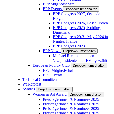
EPP Mitgliedschaft
EPP Events
Dropdown umschalten
EPP Congress 2027, Ostende,
Belgien
EPP Congress 2026, Posen, Polen
EPP Congress 2025, Kolding,
Dänemark
EPP Congress 29-31 May 2024 in
Nantes, France
EPP Congress 2023
EPP News
Dropdown umschalten
Michael Riedl zum neuen
Vizepräsidenten der EVP gewählt
European Poultry Club
Dropdown umschalten
EPC Mitgliedschaft
EPC Events
Technical Committees
WeReforest
Awards
Dropdown umschalten
Women in Ag Award
Dropdown umschalten
Preisträgerinnen & Nominees 2025
Preisträgerinnen & Nominees 2025
Preisträgerinnen & Nominees 2025
Preisträgerinnen & Nominees 2025