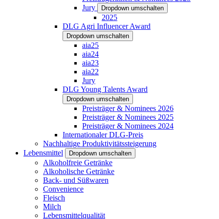
Jury
Dropdown umschalten
2025
DLG Agri Influencer Award
Dropdown umschalten
aia25
aia24
aia23
aia22
Jury
DLG Young Talents Award
Dropdown umschalten
Preisträger & Nominees 2026
Preisträger & Nominees 2025
Preisträger & Nominees 2024
Internationaler DLG-Preis
Nachhaltige Produktivitätssteigerung
Lebensmittel
Dropdown umschalten
Alkoholfreie Getränke
Alkoholische Getränke
Back- und Süßwaren
Convenience
Fleisch
Milch
Lebensmittelqualität