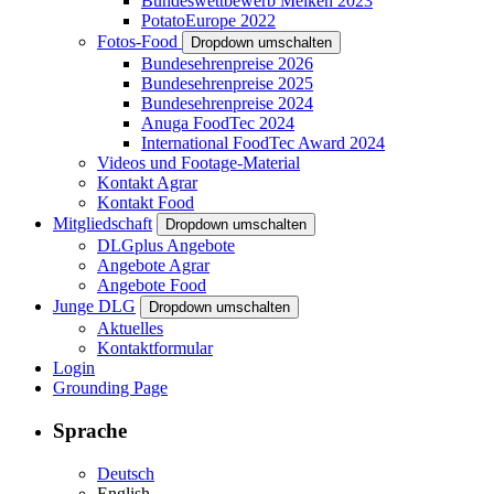
Bundeswettbewerb Melken 2023
PotatoEurope 2022
Fotos-Food
Dropdown umschalten
Bundesehrenpreise 2026
Bundesehrenpreise 2025
Bundesehrenpreise 2024
Anuga FoodTec 2024
International FoodTec Award 2024
Videos und Footage-Material
Kontakt Agrar
Kontakt Food
Mitgliedschaft
Dropdown umschalten
DLGplus Angebote
Angebote Agrar
Angebote Food
Junge DLG
Dropdown umschalten
Aktuelles
Kontaktformular
Login
Grounding Page
Sprache
Deutsch
English