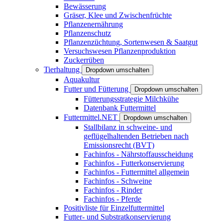
Bewässerung
Gräser, Klee und Zwischenfrüchte
Pflanzenernährung
Pflanzenschutz
Pflanzenzüchtung, Sortenwesen & Saatgut
Versuchswesen Pflanzenproduktion
Zuckerrüben
Tierhaltung
Dropdown umschalten
Aquakultur
Futter und Fütterung
Dropdown umschalten
Fütterungsstrategie Milchkühe
Datenbank Futtermittel
Futtermittel.NET
Dropdown umschalten
Stallbilanz in schweine- und
geflügelhaltenden Betrieben nach
Emissionsrecht (BVT)
Fachinfos - Nährstoffausscheidung
Fachinfos - Futterkonservierung
Fachinfos - Futtermittel allgemein
Fachinfos - Schweine
Fachinfos - Rinder
Fachinfos - Pferde
Positivliste für Einzelfuttermittel
Futter- und Substratkonservierung