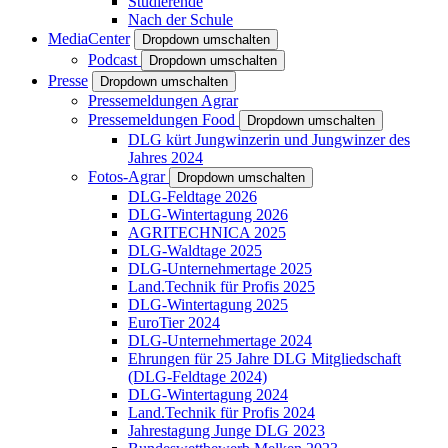
Studierende
Nach der Schule
MediaCenter
Dropdown umschalten
Podcast
Dropdown umschalten
Presse
Dropdown umschalten
Pressemeldungen Agrar
Pressemeldungen Food
Dropdown umschalten
DLG kürt Jungwinzerin und Jungwinzer des
Jahres 2024
Fotos-Agrar
Dropdown umschalten
DLG-Feldtage 2026
DLG-Wintertagung 2026
AGRITECHNICA 2025
DLG-Waldtage 2025
DLG-Unternehmertage 2025
Land.Technik für Profis 2025
DLG-Wintertagung 2025
EuroTier 2024
DLG-Unternehmertage 2024
Ehrungen für 25 Jahre DLG Mitgliedschaft
(DLG-Feldtage 2024)
DLG-Wintertagung 2024
Land.Technik für Profis 2024
Jahrestagung Junge DLG 2023