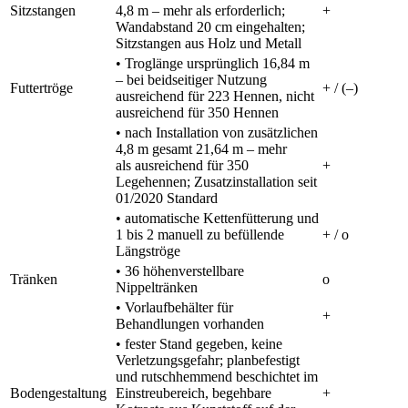
Sitzstangen
4,8 m – mehr als erforderlich;
+
Wandabstand 20 cm eingehalten;
Sitzstangen aus Holz und Metall
• Troglänge ursprünglich 16,84 m
– bei beidseitiger Nutzung
Futtertröge
+ / (–)
ausreichend für 223 Hennen, nicht
ausreichend für 350 Hennen
• nach Installation von zusätzlichen
4,8 m gesamt 21,64 m – mehr
als ausreichend für 350
+
Legehennen; Zusatzinstallation seit
01/2020 Standard
• automatische Kettenfütterung und
1 bis 2 manuell zu befüllende
+ / o
Längströge
• 36 höhenverstellbare
Tränken
o
Nippeltränken
• Vorlaufbehälter für
+
Behandlungen vorhanden
• fester Stand gegeben, keine
Verletzungsgefahr; planbefestigt
und rutschhemmend beschichtet im
Bodengestaltung
Einstreubereich, begehbare
+