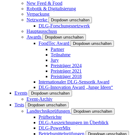
New Feed & Food
Robotik & Digitalisierung
Verpackung
Netzwerke
Dropdown umschalten
DLG-Forschungsnetzwerk
Hauptausschuss
Awards
Dropdown umschalten
FoodTec Award
Dropdown umschalten
Partner
Teilnahme
Jury
Preisträger 2024
Preisträger 2021
Preisträger 2018
Internationaler DLG-Sensorik Award
DLG-Innovation Award „Junge Ideen“
Events
Dropdown umschalten
Event-Archiv
Tests
Dropdown umschalten
Landtechnikprüfungen
Dropdown umschalten
Prüfberichte
DLG-Auszeichnungen im Überblick
DLG-PowerMix
Betriebsmittelprüfungen
Dropdown umschalten