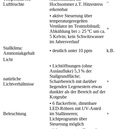
–
Luftfeuchte
Hochsommer z.T. Hitzestress
erkennbar
• aktive Steuerung über
temperaturgeregelten
Ventilator im Testmobilstall;
+
Abkühlung bei ≥ 25 °C um ca.
5 Kelvin; kein Schwitzwasser
im Jahresverlauf
Stallklima:
• deutlich unter 10 ppm
k.B.
Ammoniakgehalt
Licht
• Lichtöffnungen (ohne
Auslaufluke) 5,3 % der
Stallgrundfläche;
natürliche
Scharrbereich mit darüber
+
Lichtverhältnisse
liegenden Legenestern etwas
dunkler als der Bereich auf der
Kotgrube
• 6 flackerfreie, dimmbare
LED-Röhren mit UV-Anteil
Beleuchtung
im Stallinneren;
+
Lichtprogramm über
Steuerung möglich