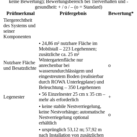
keine Bewertung); Bewertungsbereich bei Tierverhalten und -
gesundheit: + / o / – (o = Standard)
Prüfmerkmal
Prüfergebnis
Bewertung*
Tiergerechtheit
des Systems und
seiner
Komponenten
• 24,86 m² nutzbare Fläche im
Mobilstall – 223 Legehennen;
zusätzliche ca. 25 m²
Wintergartenfläche nur
Nutzbare Fläche
anrechenbar bei
o
und Besatzdichte
wasserundurchlässigem und
eingestreutem Boden (realisierbar
durch ROWA Unterlegplane) und
Beleuchtung – 350 Legehennen
• 56 Einzelnester 25 cm x 35 cm –
Legenester
+
mehr als erforderlich
• keine stabile Nestverriegelung,
keine Nestvorhänge; automatische
o
Nestverriegelung optional
erhältlich
• ursprünglich 53,12 m; 57,92 m
nach Installation von zusätzlichen