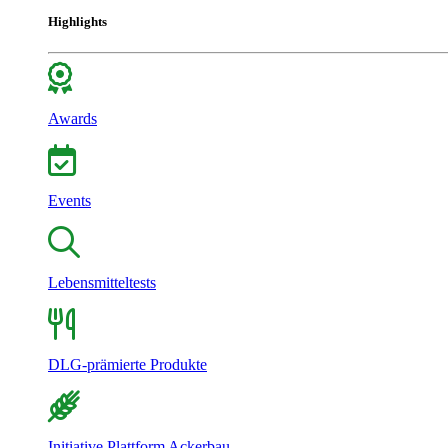
Highlights
Awards
Events
Lebensmitteltests
DLG-prämierte Produkte
Initiative Plattform Ackerbau