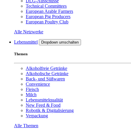
DLG-Ausschüsse
Technical Committees
European Arable Farmers
European Pig Producers
European Poultry Club
Alle Netzwerke
Lebensmittel
Dropdown umschalten
Themen
Alkoholfreie Getränke
Alkoholische Getränke
Back- und Süßwaren
Convenience
Fleisch
Milch
Lebensmittelqualität
New Feed & Food
Robotik & Digitalisierung
Verpackung
Alle Themen