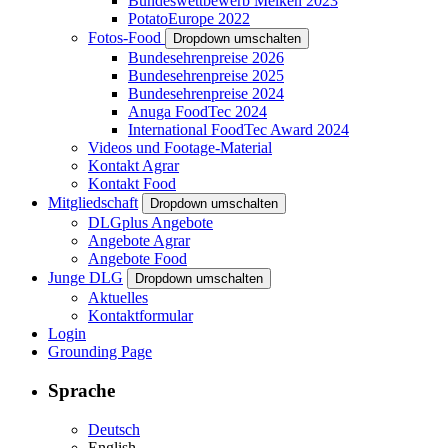
Bundeswettbewerb Melken 2023
PotatoEurope 2022
Fotos-Food
Dropdown umschalten
Bundesehrenpreise 2026
Bundesehrenpreise 2025
Bundesehrenpreise 2024
Anuga FoodTec 2024
International FoodTec Award 2024
Videos und Footage-Material
Kontakt Agrar
Kontakt Food
Mitgliedschaft
Dropdown umschalten
DLGplus Angebote
Angebote Agrar
Angebote Food
Junge DLG
Dropdown umschalten
Aktuelles
Kontaktformular
Login
Grounding Page
Sprache
Deutsch
English