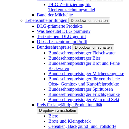
DLG-Zertifizierung für
Tierkennzeichnungsmittel
Band der Milchelite
Lebensmittelprüfungen
Dropdown umschalten
DLG-prämierte Produkte
Was bedeutet DLG-prämiert?
Testkriterien: DLG-geprüft
DLG-Testzentrum im Profil
Bundesehrenpreise
Dropdown umschalten
Bundesehrenpreisträger Fleischwaren
Bundesehrenpreisträger Bier
Bundesehrenpreisträger Brot und Feine
Backwaren
Bundesehrenpreisträger Milcherzeugnisse
Bundesehrenpreisträger für verarbeitete
Obst-, Gemüse- und Kartoffelprodukte
Bundesehrenpreisträger Spirituosen
Bundesehrenpreisträger Fruchtgetränke
Bundesehrenpreisträger Wein und Sekt
Preis für langjährige Produktqualität
Dropdown umschalten
Biere
Brote und Kleingebäck
Cerealien, Backgrund- und -rohstoffe