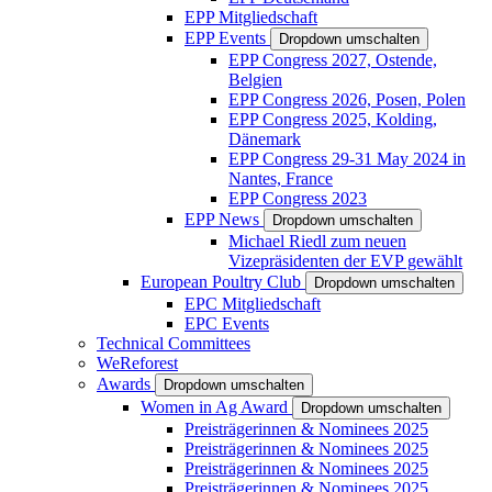
EPP Mitgliedschaft
EPP Events
Dropdown umschalten
EPP Congress 2027, Ostende,
Belgien
EPP Congress 2026, Posen, Polen
EPP Congress 2025, Kolding,
Dänemark
EPP Congress 29-31 May 2024 in
Nantes, France
EPP Congress 2023
EPP News
Dropdown umschalten
Michael Riedl zum neuen
Vizepräsidenten der EVP gewählt
European Poultry Club
Dropdown umschalten
EPC Mitgliedschaft
EPC Events
Technical Committees
WeReforest
Awards
Dropdown umschalten
Women in Ag Award
Dropdown umschalten
Preisträgerinnen & Nominees 2025
Preisträgerinnen & Nominees 2025
Preisträgerinnen & Nominees 2025
Preisträgerinnen & Nominees 2025