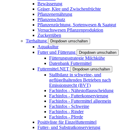
Bewässerung
Gräser, Klee und Zwischenfrüchte
Pflanzenernährung
Pflanzenschutz
Pflanzenzüchtung, Sortenwesen & Saatgut
Versuchswesen Pflanzenproduktion
Zuckerrüben
Tierhaltung
Dropdown umschalten
Aquakultur
Futter und Fütterung
Dropdown umschalten
Fütterungsstrategie Milchkühe
Datenbank Futtermittel
Futtermittel.NET
Dropdown umschalten
Stallbilanz in schweine- und
geflügelhaltenden Betrieben nach
Emissionsrecht (BVT)
Fachinfos - Nährstoffausscheidung
Fachinfos - Futterkonservierung
Fachinfos - Futtermittel allgemein
Fachinfos - Schweine
Fachinfos - Rinder
Fachinfos - Pferde
Positivliste für Einzelfuttermittel
Futter- und Substratkonservierung