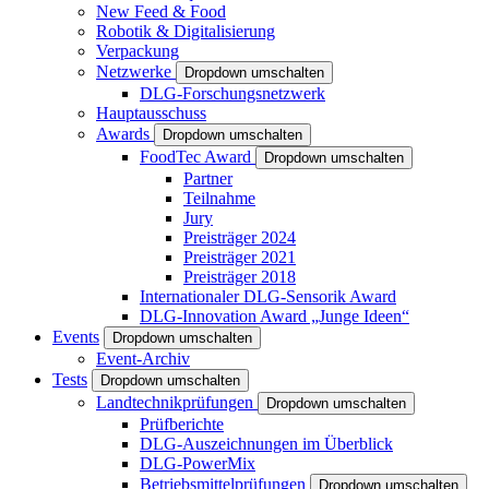
New Feed & Food
Robotik & Digitalisierung
Verpackung
Netzwerke
Dropdown umschalten
DLG-Forschungsnetzwerk
Hauptausschuss
Awards
Dropdown umschalten
FoodTec Award
Dropdown umschalten
Partner
Teilnahme
Jury
Preisträger 2024
Preisträger 2021
Preisträger 2018
Internationaler DLG-Sensorik Award
DLG-Innovation Award „Junge Ideen“
Events
Dropdown umschalten
Event-Archiv
Tests
Dropdown umschalten
Landtechnikprüfungen
Dropdown umschalten
Prüfberichte
DLG-Auszeichnungen im Überblick
DLG-PowerMix
Betriebsmittelprüfungen
Dropdown umschalten