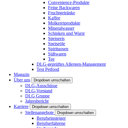
Convenience-Produkte
Feine Backwaren
Fruchtgetränke
Kaffee
Molkereiprodukte
Mineralwasser
Schinken und Wurst
Speiseeis
Speiseöle
Spirituosen
Süßwaren
Tee
DLG-geprüftes Allergen-Management
Test Petfood
Magazin
Über uns
Dropdown umschalten
DLG-Ausschüsse
DLG-Vorstand
DLG Gruppe
Jahresbericht
Karriere
Dropdown umschalten
Stellenangebote
Dropdown umschalten
Berufseinsteiger
Berufserfahrene