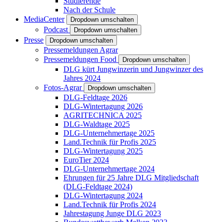
Studierende
Nach der Schule
MediaCenter
Dropdown umschalten
Podcast
Dropdown umschalten
Presse
Dropdown umschalten
Pressemeldungen Agrar
Pressemeldungen Food
Dropdown umschalten
DLG kürt Jungwinzerin und Jungwinzer des
Jahres 2024
Fotos-Agrar
Dropdown umschalten
DLG-Feldtage 2026
DLG-Wintertagung 2026
AGRITECHNICA 2025
DLG-Waldtage 2025
DLG-Unternehmertage 2025
Land.Technik für Profis 2025
DLG-Wintertagung 2025
EuroTier 2024
DLG-Unternehmertage 2024
Ehrungen für 25 Jahre DLG Mitgliedschaft
(DLG-Feldtage 2024)
DLG-Wintertagung 2024
Land.Technik für Profis 2024
Jahrestagung Junge DLG 2023