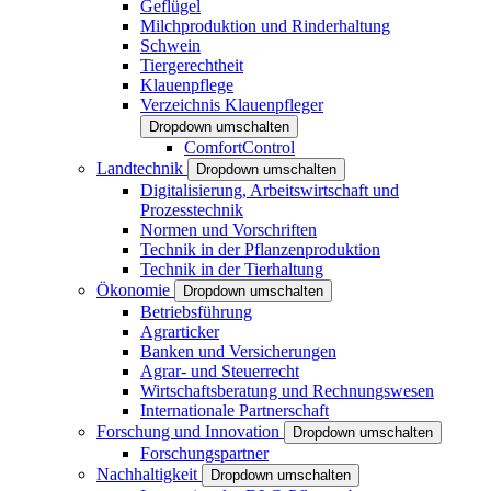
Geflügel
Milchproduktion und Rinderhaltung
Schwein
Tiergerechtheit
Klauenpflege
Verzeichnis Klauenpfleger
Dropdown umschalten
ComfortControl
Landtechnik
Dropdown umschalten
Digitalisierung, Arbeitswirtschaft und
Prozesstechnik
Normen und Vorschriften
Technik in der Pflanzenproduktion
Technik in der Tierhaltung
Ökonomie
Dropdown umschalten
Betriebsführung
Agrarticker
Banken und Versicherungen
Agrar- und Steuerrecht
Wirtschaftsberatung und Rechnungswesen
Internationale Partnerschaft
Forschung und Innovation
Dropdown umschalten
Forschungspartner
Nachhaltigkeit
Dropdown umschalten