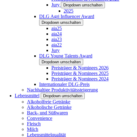
Jury
Dropdown umschalten
2025
DLG Agri Influencer Award
Dropdown umschalten
aia25
aia24
aia23
aia22
Jury
DLG Young Talents Award
Dropdown umschalten
Preisträger & Nominees 2026
Preisträger & Nominees 2025
Preisträger & Nominees 2024
Internationaler DLG-Preis
Nachhaltige Produktivitätssteigerung
Lebensmittel
Dropdown umschalten
Alkoholfreie Getränke
Alkoholische Getränke
Back- und Süßwaren
Convenience
Fleisch
Milch
Lebensmittelqualität