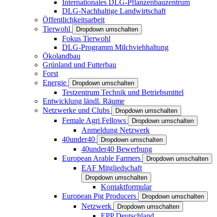
Internationales DLG-Pflanzenbauzentrum
DLG-Nachhaltige Landwirtschaft
Öffentlichkeitsarbeit
Tierwohl
Dropdown umschalten
Fokus Tierwohl
DLG-Programm Milchviehhaltung
Ökolandbau
Grünland und Futterbau
Forst
Energie
Dropdown umschalten
Testzentrum Technik und Betriebsmittel
Entwicklung ländl. Räume
Netzwerke und Clubs
Dropdown umschalten
Female Agri Fellows
Dropdown umschalten
Anmeldung Netzwerk
40under40
Dropdown umschalten
40under40 Bewerbung
European Arable Farmers
Dropdown umschalten
EAF Mitgliedschaft
Dropdown umschalten
Kontaktformular
European Pig Producers
Dropdown umschalten
Netzwerk
Dropdown umschalten
EPP Deutschland