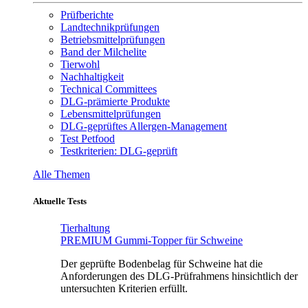
Prüfberichte
Landtechnikprüfungen
Betriebsmittelprüfungen
Band der Milchelite
Tierwohl
Nachhaltigkeit
Technical Committees
DLG-prämierte Produkte
Lebensmittelprüfungen
DLG-geprüftes Allergen-Management
Test Petfood
Testkriterien: DLG-geprüft
Alle Themen
Aktuelle Tests
Tierhaltung
PREMIUM Gummi-Topper für Schweine
Der geprüfte Bodenbelag für Schweine hat die
Anforderungen des DLG-Prüfrahmens hinsichtlich der
untersuchten Kriterien erfüllt.