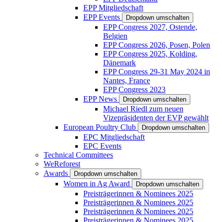
EPP Mitgliedschaft
EPP Events
Dropdown umschalten
EPP Congress 2027, Ostende,
Belgien
EPP Congress 2026, Posen, Polen
EPP Congress 2025, Kolding,
Dänemark
EPP Congress 29-31 May 2024 in
Nantes, France
EPP Congress 2023
EPP News
Dropdown umschalten
Michael Riedl zum neuen
Vizepräsidenten der EVP gewählt
European Poultry Club
Dropdown umschalten
EPC Mitgliedschaft
EPC Events
Technical Committees
WeReforest
Awards
Dropdown umschalten
Women in Ag Award
Dropdown umschalten
Preisträgerinnen & Nominees 2025
Preisträgerinnen & Nominees 2025
Preisträgerinnen & Nominees 2025
Preisträgerinnen & Nominees 2025