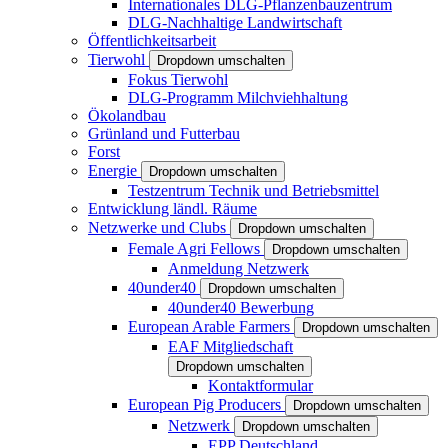
Internationales DLG-Pflanzenbauzentrum
DLG-Nachhaltige Landwirtschaft
Öffentlichkeitsarbeit
Tierwohl
Dropdown umschalten
Fokus Tierwohl
DLG-Programm Milchviehhaltung
Ökolandbau
Grünland und Futterbau
Forst
Energie
Dropdown umschalten
Testzentrum Technik und Betriebsmittel
Entwicklung ländl. Räume
Netzwerke und Clubs
Dropdown umschalten
Female Agri Fellows
Dropdown umschalten
Anmeldung Netzwerk
40under40
Dropdown umschalten
40under40 Bewerbung
European Arable Farmers
Dropdown umschalten
EAF Mitgliedschaft
Dropdown umschalten
Kontaktformular
European Pig Producers
Dropdown umschalten
Netzwerk
Dropdown umschalten
EPP Deutschland