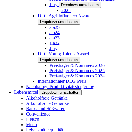
Jury
Dropdown umschalten
2025
DLG Agri Influencer Award
Dropdown umschalten
aia25
aia24
aia23
aia22
Jury
DLG Young Talents Award
Dropdown umschalten
Preisträger & Nominees 2026
Preisträger & Nominees 2025
Preisträger & Nominees 2024
Internationaler DLG-Preis
Nachhaltige Produktivitätssteigerung
Lebensmittel
Dropdown umschalten
Alkoholfreie Getränke
Alkoholische Getränke
Back- und Süßwaren
Convenience
Fleisch
Milch
Lebensmittelqualität