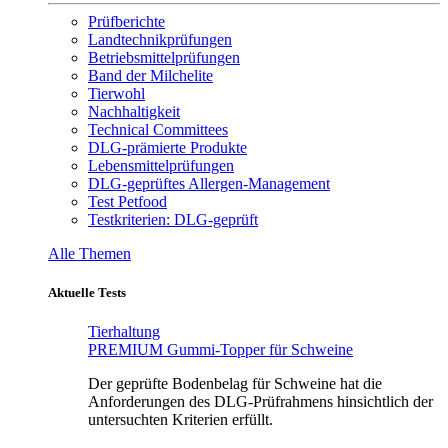
Prüfberichte
Landtechnikprüfungen
Betriebsmittelprüfungen
Band der Milchelite
Tierwohl
Nachhaltigkeit
Technical Committees
DLG-prämierte Produkte
Lebensmittelprüfungen
DLG-geprüftes Allergen-Management
Test Petfood
Testkriterien: DLG-geprüft
Alle Themen
Aktuelle Tests
Tierhaltung
PREMIUM Gummi-Topper für Schweine
Der geprüfte Bodenbelag für Schweine hat die
Anforderungen des DLG-Prüfrahmens hinsichtlich der
untersuchten Kriterien erfüllt.