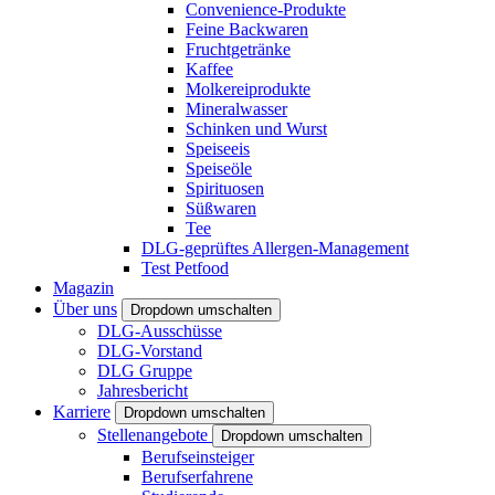
Convenience-Produkte
Feine Backwaren
Fruchtgetränke
Kaffee
Molkereiprodukte
Mineralwasser
Schinken und Wurst
Speiseeis
Speiseöle
Spirituosen
Süßwaren
Tee
DLG-geprüftes Allergen-Management
Test Petfood
Magazin
Über uns
Dropdown umschalten
DLG-Ausschüsse
DLG-Vorstand
DLG Gruppe
Jahresbericht
Karriere
Dropdown umschalten
Stellenangebote
Dropdown umschalten
Berufseinsteiger
Berufserfahrene