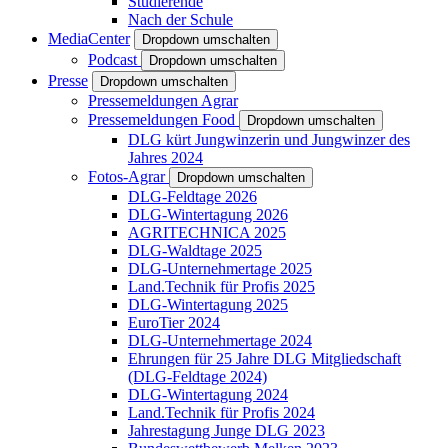
Studierende
Nach der Schule
MediaCenter
Dropdown umschalten
Podcast
Dropdown umschalten
Presse
Dropdown umschalten
Pressemeldungen Agrar
Pressemeldungen Food
Dropdown umschalten
DLG kürt Jungwinzerin und Jungwinzer des
Jahres 2024
Fotos-Agrar
Dropdown umschalten
DLG-Feldtage 2026
DLG-Wintertagung 2026
AGRITECHNICA 2025
DLG-Waldtage 2025
DLG-Unternehmertage 2025
Land.Technik für Profis 2025
DLG-Wintertagung 2025
EuroTier 2024
DLG-Unternehmertage 2024
Ehrungen für 25 Jahre DLG Mitgliedschaft
(DLG-Feldtage 2024)
DLG-Wintertagung 2024
Land.Technik für Profis 2024
Jahrestagung Junge DLG 2023