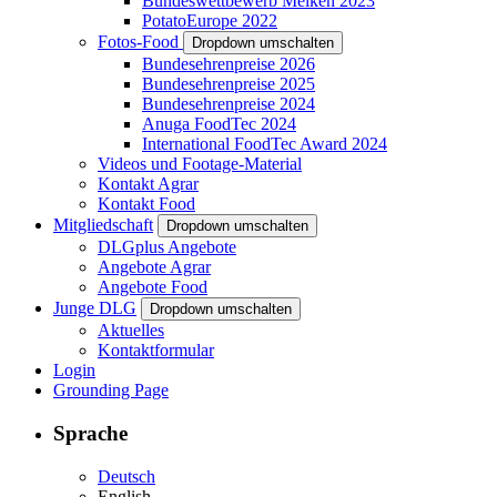
Bundeswettbewerb Melken 2023
PotatoEurope 2022
Fotos-Food
Dropdown umschalten
Bundesehrenpreise 2026
Bundesehrenpreise 2025
Bundesehrenpreise 2024
Anuga FoodTec 2024
International FoodTec Award 2024
Videos und Footage-Material
Kontakt Agrar
Kontakt Food
Mitgliedschaft
Dropdown umschalten
DLGplus Angebote
Angebote Agrar
Angebote Food
Junge DLG
Dropdown umschalten
Aktuelles
Kontaktformular
Login
Grounding Page
Sprache
Deutsch
English