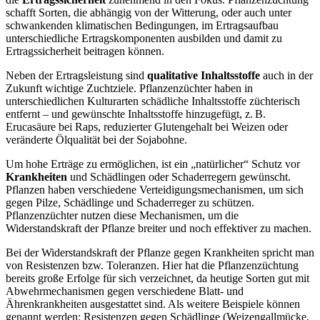
schafft Sorten, die abhängig von der Witterung, oder auch unter
schwankenden klimatischen Bedingungen, im Ertragsaufbau
unterschiedliche Ertragskomponenten ausbilden und damit zu
Ertragssicherheit beitragen können.
Neben der Ertragsleistung sind
qualitative Inhaltsstoffe
auch in der
Zukunft wichtige Zuchtziele. Pflanzenzüchter haben in
unterschiedlichen Kulturarten schädliche Inhaltsstoffe züchterisch
entfernt – und gewünschte Inhaltsstoffe hinzugefügt, z. B.
Erucasäure bei Raps, reduzierter Glutengehalt bei Weizen oder
veränderte Ölqualität bei der Sojabohne.
Um hohe Erträge zu ermöglichen, ist ein „natürlicher“ Schutz vor
Krankheiten
und Schädlingen oder Schaderregern gewünscht.
Pflanzen haben verschiedene Verteidigungsmechanismen, um sich
gegen Pilze, Schädlinge und Schaderreger zu schützen.
Pflanzenzüchter nutzen diese Mechanismen, um die
Widerstandskraft der Pflanze breiter und noch effektiver zu machen.
Bei der Widerstandskraft der Pflanze gegen Krankheiten spricht man
von Resistenzen bzw. Toleranzen. Hier hat die Pflanzenzüchtung
bereits große Erfolge für sich verzeichnet, da heutige Sorten gut mit
Abwehrmechanismen gegen verschiedene Blatt- und
Ährenkrankheiten ausgestattet sind. Als weitere Beispiele können
genannt werden: Resistenzen gegen Schädlinge (Weizengallmücke,