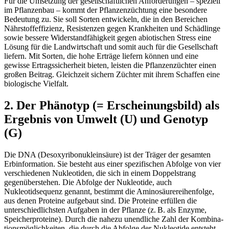
Für die Umsetzung der gesellschaftlichen Anforderungen – speziell
im Pflanzenbau – kommt der Pflanzenzüchtung eine besondere
Bedeutung zu. Sie soll Sorten entwickeln, die in den Bereichen
Nährstoffeffizienz, Resistenzen gegen Krankheiten und Schädlinge
sowie bessere Widerstandfähigkeit gegen abiotischen Stress eine
Lösung für die Landwirtschaft und somit auch für die Gesellschaft
liefern. Mit Sorten, die hohe Erträge liefern können und eine
gewisse Ertragssicherheit bieten, leisten die Pflanzenzüchter einen
großen Beitrag. Gleichzeit sichern Züchter mit ihrem Schaffen eine
biologische Vielfalt.
2. Der Phänotyp (= Erscheinungsbild) als
Ergebnis von Umwelt (U) und Genotyp
(G)
Die DNA (Desoxyribonukleinsäure) ist der Träger der gesamten
Erbinformation. Sie besteht aus einer spezifischen Abfolge von vier
verschiedenen Nukleotiden, die sich in einem Doppelstrang
gegenüberstehen. Die Abfolge der Nukleotide, auch
Nukleotidsequenz genannt, bestimmt die Aminosäurereihenfolge,
aus denen Proteine aufgebaut sind. Die Proteine erfüllen die
unterschiedlichsten Aufgaben in der Pflanze (z. B. als Enzyme,
Speicherproteine). Durch die nahezu unendliche Zahl der Kombina­
tions­möglichkeiten, die durch die Abfolge der Nukleotide entsteht,