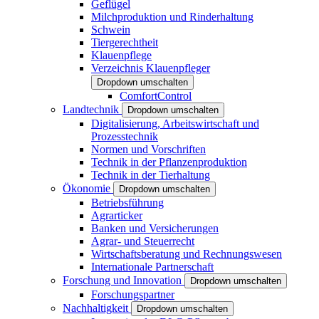
Geflügel
Milchproduktion und Rinderhaltung
Schwein
Tiergerechtheit
Klauenpflege
Verzeichnis Klauenpfleger
Dropdown umschalten
ComfortControl
Landtechnik
Dropdown umschalten
Digitalisierung, Arbeitswirtschaft und
Prozesstechnik
Normen und Vorschriften
Technik in der Pflanzenproduktion
Technik in der Tierhaltung
Ökonomie
Dropdown umschalten
Betriebsführung
Agrarticker
Banken und Versicherungen
Agrar- und Steuerrecht
Wirtschaftsberatung und Rechnungswesen
Internationale Partnerschaft
Forschung und Innovation
Dropdown umschalten
Forschungspartner
Nachhaltigkeit
Dropdown umschalten