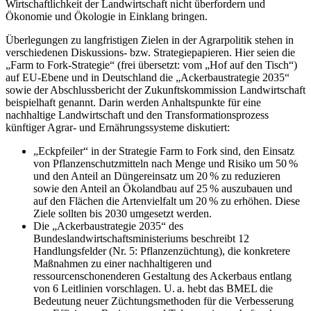
Wirtschaftlichkeit der Landwirtschaft nicht überfordern und
Ökonomie und Ökologie in Einklang bringen.
Überlegungen zu langfristigen Zielen in der Agrarpolitik stehen in
verschiedenen Diskussions- bzw. Strategiepapieren. Hier seien die
„Farm to Fork-Strategie“ (frei übersetzt: vom „Hof auf den Tisch“)
auf EU-Ebene und in Deutschland die „Ackerbaustrategie 2035“
sowie der Abschlussbericht der Zukunftskommission Landwirtschaft
beispielhaft genannt. Darin werden Anhaltspunkte für eine
nachhaltige Landwirtschaft und den Transformationsprozess
künftiger Agrar- und Ernährungssysteme diskutiert:
„Eckpfeiler“ in der Strategie Farm to Fork sind, den Einsatz
von Pflanzenschutzmitteln nach Menge und Risiko um 50 %
und den Anteil an Düngereinsatz um 20 % zu reduzieren
sowie den Anteil an Ökolandbau auf 25 % auszubauen und
auf den Flächen die Artenvielfalt um 20 % zu erhöhen. Diese
Ziele sollten bis 2030 umgesetzt werden.
Die „Ackerbaustrategie 2035“ des
Bundeslandwirtschaftsministeriums beschreibt 12
Handlungsfelder (Nr. 5: Pflanzenzüchtung), die konkretere
Maßnahmen zu einer nachhaltigeren und
ressourcenschonenderen Gestaltung des Ackerbaus entlang
von 6 Leitlinien vorschlagen. U. a. hebt das BMEL die
Bedeutung neuer Züchtungsmethoden für die Verbesserung