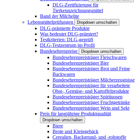
DLG-Zertifizierung für
Tierkennzeichnungsmittel
Band der Milchelite
Lebensmittelprüfungen
Dropdown umschalten
DLG-prämierte Produkte
Was bedeutet DLG-prämiert?
Testkriterien: DLG-geprüft
DLG-Testzentrum im Profil
Bundesehrenpreise
Dropdown umschalten
Bundesehrenpreisträger Fleischwaren
Bundesehrenpreisträger Bier
Bundesehrenpreisträger Brot und Feine
Backwaren
Bundesehrenpreisträger Milcherzeugnisse
Bundesehrenpreisträger für verarbeitete
Obst-, Gemüse- und Kartoffelprodukte
Bundesehrenpreisträger Spirituosen
Bundesehrenpreisträger Fruchtgetränke
Bundesehrenpreisträger Wein und Sekt
Preis für langjährige Produktqualität
Dropdown umschalten
Biere
Brote und Kleingebäck
Cerealien, Backgrund- und -rohstoffe