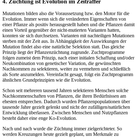
4. Züchtung ist Evolution im Zeitraffer
Mutationen bilden also die Voraussetzung bzw. den Motor für die
Evolution. Immer wenn sich die veränderten Eigenschaften von
einer Pflanze als positiv herausgestellt haben und die Pflanzen damit
einen Vorteil gegenüber der nicht-mutierten Varianten hatten,
konnten sie sich durchsetzen. Varianten mit nachteiligen Mutationen
sterben mit der Zeit aus. In Abhängigkeit der Auswirkungen der
Mutation findet also eine natürliche Selektion statt. Das gleiche
Prinzip liegt der Pflanzenzüchtung zugrunde. Zuchtprogramme
folgen zumeist dem Prinzip, nach einer initialen Schaffung und/oder
Neukombination von genetischer Variation, die gewünschten
Nachkommen zu selektieren, weiter zu vermehren und schließlich
als Sorte anzumelden. Vereinfacht gesagt, folgt ein Zuchtprogramm
ähnlichen Grundprinzipien wie die Evolution.
Schon seit mehreren tausend Jahren selektieren Menschen solche
Nachkommenschaften von Pflanzen, die ihren Bedürfnissen am
ehesten entsprechen. Dadurch wurden Pflanzenpopulationen über
tausende Jahre gezielt gelenkt und nicht der zufälligen/natürlichen
Entwicklung überlassen. Zwischen Menschen und Nutzpflanzen
besteht daher eine enge Ko-Evolution.
Nach und nach wurde die Züchtung immer zielgerichteter. So
werden Kreuzungen heute gezielt geplant, um Merkmale zu