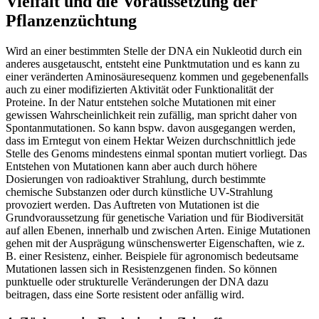
Vielfalt und die Voraussetzung der
Pflanzenzüchtung
Wird an einer bestimmten Stelle der DNA ein Nukleotid durch ein
anderes ausgetauscht, entsteht eine Punktmutation und es kann zu
einer veränderten Aminosäuresequenz kommen und gegebenenfalls
auch zu einer modifizierten Aktivität oder Funktionalität der
Proteine. In der Natur entstehen solche Mutationen mit einer
gewissen Wahrscheinlichkeit rein zufällig, man spricht daher von
Spontan­muta­tionen. So kann bspw. davon ausgegangen werden,
dass im Erntegut von einem Hektar Weizen durchschnittlich jede
Stelle des Genoms mindestens einmal spontan mutiert vorliegt. Das
Entstehen von Mutationen kann aber auch durch höhere
Dosierungen von radioaktiver Strahlung, durch bestimmte
chemische Substanzen oder durch künstliche UV-Strahlung
provoziert werden. Das Auftreten von Mutationen ist die
Grundvoraussetzung für genetische Variation und für Biodiversität
auf allen Ebenen, innerhalb und zwischen Arten. Einige Mutationen
gehen mit der Ausprägung wünschenswerter Eigenschaften, wie z.
B. einer Resistenz, einher. Beispiele für agronomisch bedeutsame
Mutationen lassen sich in Resistenzgenen finden. So können
punktuelle oder strukturelle Veränderungen der DNA dazu
beitragen, dass eine Sorte resistent oder anfällig wird.