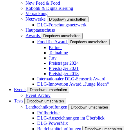
New Feed & Food
Robotik & Digitalisierung
Verpackung
Netzwerke
Dropdown umschalten
DLG-Forschungsnetzwerk
Hauptausschuss
Awards
Dropdown umschalten
FoodTec Award
Dropdown umschalten
Partner
Teilnahme
Jury
Preisträger 2024
Preisträger 2021
Preisträger 2018
Internationaler DLG-Sensorik Award
DLG-Innovation Award „Junge Ideen“
Events
Dropdown umschalten
Event-Archiv
Tests
Dropdown umschalten
Landtechnikprüfungen
Dropdown umschalten
Prüfberichte
DLG-Auszeichnungen im Überblick
DLG-PowerMix
Betriebsmittelprüfungen
Dropdown umschalten