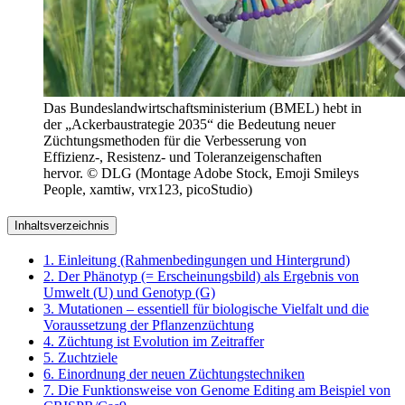
Das Bundeslandwirtschaftsministerium (BMEL) hebt in
der „Ackerbaustrategie 2035“ die Bedeutung neuer
Züchtungsmethoden für die Verbesserung von
Effizienz-, Resistenz- und Toleranzeigenschaften
hervor. © DLG (Montage Adobe Stock, Emoji Smileys
People, xamtiw, vrx123, picoStudio)
Inhaltsverzeichnis
1. Einleitung (Rahmenbedingungen und Hintergrund)
2. Der Phänotyp (= Erscheinungsbild) als Ergebnis von
Umwelt (U) und Genotyp (G)
3. Mutationen – essentiell für biologische Vielfalt und die
Voraussetzung der Pflanzenzüchtung
4. Züchtung ist Evolution im Zeitraffer
5. Zuchtziele
6. Einordnung der neuen Züchtungstechniken
7. Die Funktionsweise von Genome Editing am Beispiel von