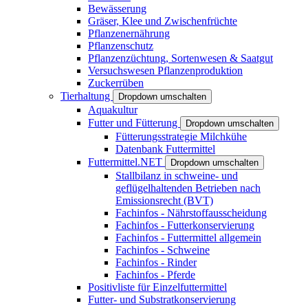
Bewässerung
Gräser, Klee und Zwischenfrüchte
Pflanzenernährung
Pflanzenschutz
Pflanzenzüchtung, Sortenwesen & Saatgut
Versuchswesen Pflanzenproduktion
Zuckerrüben
Tierhaltung
Dropdown umschalten
Aquakultur
Futter und Fütterung
Dropdown umschalten
Fütterungsstrategie Milchkühe
Datenbank Futtermittel
Futtermittel.NET
Dropdown umschalten
Stallbilanz in schweine- und
geflügelhaltenden Betrieben nach
Emissionsrecht (BVT)
Fachinfos - Nährstoffausscheidung
Fachinfos - Futterkonservierung
Fachinfos - Futtermittel allgemein
Fachinfos - Schweine
Fachinfos - Rinder
Fachinfos - Pferde
Positivliste für Einzelfuttermittel
Futter- und Substratkonservierung