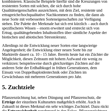
kombinieren. Klassische Beispiele hierfür sind die Kreuzungen von
resistenten Sorten mit solchen, die sich durch hohe
Qualitätseigenschaften auszeichnen, mit dem Ziel, resistente und
ertragreiche/hochqualitative Nachkommen zu finden, die dann als
neue Sorte mit verbesserten Sorteneigenschaften zur Verfügung
stehen. Die Palette der Merkmale hat sich erst kürzlich – auch durch
spezifischeres Wissen – enorm erweitert und erstreckt sich von
Ertrag, qualitätsgebenden Inhaltsstoffen über sämtliche Aspekte der
biotischen und abiotischen Stresstoleranz.
Allerdings ist die Entwicklung neuer Sorten eine langwierige
Angelegenheit; die Entwicklung einer neuen Sorte bis zur
Marktreife dauert ca. 10 – 15 Jahre. Bereits heute hat ein Züchter die
Möglichkeit, diesen Zeitraum mit hohem Aufwand ein wenig zu
verkürzen: beispielsweise durch gleichzeitiges Züchten auf der
anderen Seite der Erdhalbkugel in frühen Generationen, dem
Einsatz von Doppelhaploidentechnik oder Züchten im
Gewächshaus mit mehreren Generationen pro Jahr.
5. Zuchtziele
Pflanzenzüchtung hat, neben Düngung und Pflanzenschutz, die
Erträge
der einzelnen Kulturarten maßgeblich erhöht. Auch in
Zukunft ist dieses Merkmal ein sehr wichtiges Zuchtziel. Dazu rückt
die
Ertragssicherheit
zunehmend in den Fokus. Pflanzenzüchtung