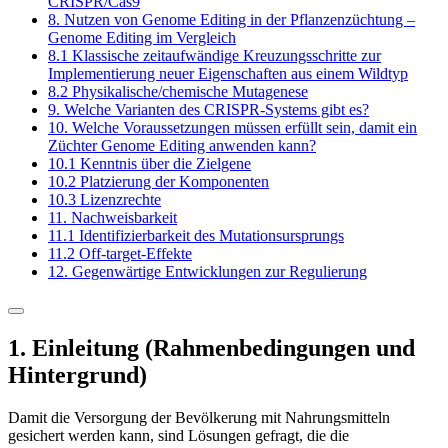
CRISPR/Cas9
8. Nutzen von Genome Editing in der Pflanzenzüchtung –
Genome Editing im Vergleich
8.1 Klassische zeitaufwändige Kreuzungsschritte zur
Implementierung neuer Eigenschaften aus einem Wildtyp
8.2 Physikalische/chemische Mutagenese
9. Welche Varianten des CRISPR-Systems gibt es?
10. Welche Voraussetzungen müssen erfüllt sein, damit ein
Züchter Genome ­Editing anwenden kann?
10.1 Kenntnis über die Zielgene
10.2 Platzierung der Komponenten
10.3 Lizenzrechte
11. Nachweisbarkeit
11.1 Identifizierbarkeit des Mutationsursprungs
11.2 Off-target-Effekte
12. Gegenwärtige Entwicklungen zur Regulierung
1. Einleitung (Rahmenbedingungen und
Hintergrund)
Damit die Versorgung der Bevölkerung mit Nahrungsmitteln
gesichert werden kann, sind Lösungen gefragt, die die