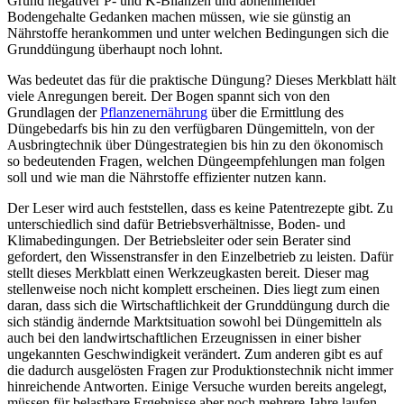
Grund negativer P- und K-Bilanzen und abnehmender
Bodengehalte Gedanken machen müssen, wie sie günstig an
Nährstoffe herankommen und unter welchen Bedingungen sich die
Grunddüngung überhaupt noch lohnt.
Was bedeutet das für die praktische Düngung? Dieses Merkblatt hält
viele Anregungen bereit. Der Bogen spannt sich von den
Grundlagen der
Pflanzenernährung
über die Ermittlung des
Düngebedarfs bis hin zu den verfügbaren Düngemitteln, von der
Ausbringtechnik über Düngestrategien bis hin zu den ökonomisch
so bedeutenden Fragen, welchen Düngeempfehlungen man folgen
soll und wie man die Nährstoffe effizienter nutzen kann.
Der Leser wird auch feststellen, dass es keine Patentrezepte gibt. Zu
unterschiedlich sind dafür Betriebsverhältnisse, Boden- und
Klimabedingungen. Der Betriebsleiter oder sein Berater sind
gefordert, den Wissenstransfer in den Einzelbetrieb zu leisten. Dafür
stellt dieses Merkblatt einen Werkzeugkasten bereit. Dieser mag
stellenweise noch nicht komplett erscheinen. Dies liegt zum einen
daran, dass sich die Wirtschaftlichkeit der Grunddüngung durch die
sich ständig ändernde Marktsituation sowohl bei Düngemitteln als
auch bei den landwirtschaftlichen Erzeugnissen in einer bisher
ungekannten Geschwindigkeit verändert. Zum anderen gibt es auf
die dadurch ausgelösten Fragen zur Produktionstechnik nicht immer
hinreichende Antworten. Einige Versuche wurden bereits angelegt,
müssen für belastbare Ergebnisse aber noch mehrere Jahre laufen.