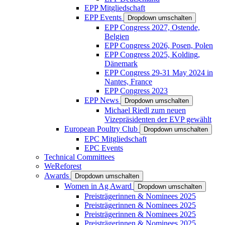
EPP Mitgliedschaft
EPP Events
Dropdown umschalten
EPP Congress 2027, Ostende,
Belgien
EPP Congress 2026, Posen, Polen
EPP Congress 2025, Kolding,
Dänemark
EPP Congress 29-31 May 2024 in
Nantes, France
EPP Congress 2023
EPP News
Dropdown umschalten
Michael Riedl zum neuen
Vizepräsidenten der EVP gewählt
European Poultry Club
Dropdown umschalten
EPC Mitgliedschaft
EPC Events
Technical Committees
WeReforest
Awards
Dropdown umschalten
Women in Ag Award
Dropdown umschalten
Preisträgerinnen & Nominees 2025
Preisträgerinnen & Nominees 2025
Preisträgerinnen & Nominees 2025
Preisträgerinnen & Nominees 2025