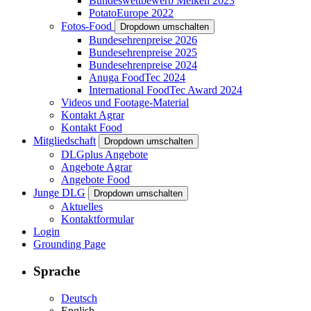
Bundeswettbewerb Melken 2023
PotatoEurope 2022
Fotos-Food
Dropdown umschalten
Bundesehrenpreise 2026
Bundesehrenpreise 2025
Bundesehrenpreise 2024
Anuga FoodTec 2024
International FoodTec Award 2024
Videos und Footage-Material
Kontakt Agrar
Kontakt Food
Mitgliedschaft
Dropdown umschalten
DLGplus Angebote
Angebote Agrar
Angebote Food
Junge DLG
Dropdown umschalten
Aktuelles
Kontaktformular
Login
Grounding Page
Sprache
Deutsch
English