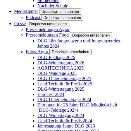
Studierende
Nach der Schule
MediaCenter
Dropdown umschalten
Podcast
Dropdown umschalten
Presse
Dropdown umschalten
Pressemeldungen Agrar
Pressemeldungen Food
Dropdown umschalten
DLG kürt Jungwinzerin und Jungwinzer des
Jahres 2024
Fotos-Agrar
Dropdown umschalten
DLG-Feldtage 2026
DLG-Wintertagung 2026
AGRITECHNICA 2025
DLG-Waldtage 2025
DLG-Unternehmertage 2025
Land.Technik für Profis 2025
DLG-Wintertagung 2025
EuroTier 2024
DLG-Unternehmertage 2024
Ehrungen für 25 Jahre DLG Mitgliedschaft
(DLG-Feldtage 2024)
DLG-Wintertagung 2024
Land.Technik für Profis 2024
Jahrestagung Junge DLG 2023