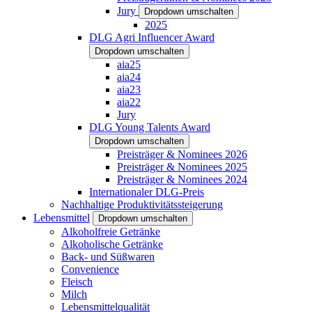
Jury
Dropdown umschalten
2025
DLG Agri Influencer Award
Dropdown umschalten
aia25
aia24
aia23
aia22
Jury
DLG Young Talents Award
Dropdown umschalten
Preisträger & Nominees 2026
Preisträger & Nominees 2025
Preisträger & Nominees 2024
Internationaler DLG-Preis
Nachhaltige Produktivitätssteigerung
Lebensmittel
Dropdown umschalten
Alkoholfreie Getränke
Alkoholische Getränke
Back- und Süßwaren
Convenience
Fleisch
Milch
Lebensmittelqualität