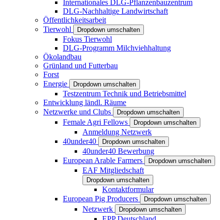
Internationales DLG-Pflanzenbauzentrum
DLG-Nachhaltige Landwirtschaft
Öffentlichkeitsarbeit
Tierwohl
Dropdown umschalten
Fokus Tierwohl
DLG-Programm Milchviehhaltung
Ökolandbau
Grünland und Futterbau
Forst
Energie
Dropdown umschalten
Testzentrum Technik und Betriebsmittel
Entwicklung ländl. Räume
Netzwerke und Clubs
Dropdown umschalten
Female Agri Fellows
Dropdown umschalten
Anmeldung Netzwerk
40under40
Dropdown umschalten
40under40 Bewerbung
European Arable Farmers
Dropdown umschalten
EAF Mitgliedschaft
Dropdown umschalten
Kontaktformular
European Pig Producers
Dropdown umschalten
Netzwerk
Dropdown umschalten
EPP Deutschland