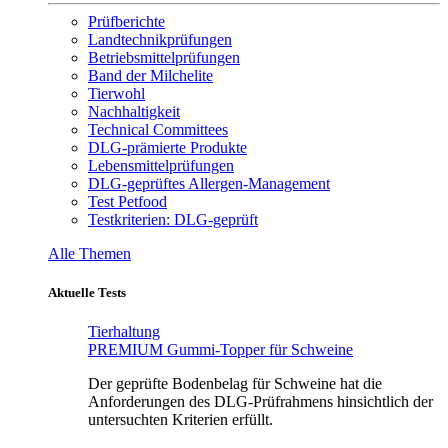
Prüfberichte
Landtechnikprüfungen
Betriebsmittelprüfungen
Band der Milchelite
Tierwohl
Nachhaltigkeit
Technical Committees
DLG-prämierte Produkte
Lebensmittelprüfungen
DLG-geprüftes Allergen-Management
Test Petfood
Testkriterien: DLG-geprüft
Alle Themen
Aktuelle Tests
Tierhaltung
PREMIUM Gummi-Topper für Schweine
Der geprüfte Bodenbelag für Schweine hat die
Anforderungen des DLG-Prüfrahmens hinsichtlich der
untersuchten Kriterien erfüllt.