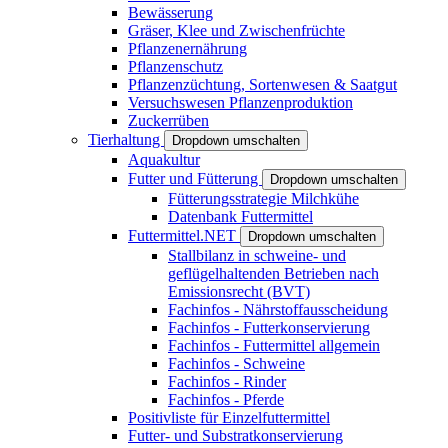
Bewässerung
Gräser, Klee und Zwischenfrüchte
Pflanzenernährung
Pflanzenschutz
Pflanzenzüchtung, Sortenwesen & Saatgut
Versuchswesen Pflanzenproduktion
Zuckerrüben
Tierhaltung
Dropdown umschalten
Aquakultur
Futter und Fütterung
Dropdown umschalten
Fütterungsstrategie Milchkühe
Datenbank Futtermittel
Futtermittel.NET
Dropdown umschalten
Stallbilanz in schweine- und
geflügelhaltenden Betrieben nach
Emissionsrecht (BVT)
Fachinfos - Nährstoffausscheidung
Fachinfos - Futterkonservierung
Fachinfos - Futtermittel allgemein
Fachinfos - Schweine
Fachinfos - Rinder
Fachinfos - Pferde
Positivliste für Einzelfuttermittel
Futter- und Substratkonservierung