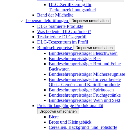
DLG-Zertifizierung für
Tierkennzeichnungsmittel
Band der Milchelite
Lebensmittelprüfungen
Dropdown umschalten
DLG-prämierte Produkte
Was bedeutet DLG-prämiert?
Testkriterien: DLG-geprüft
DLG-Testzentrum im Profil
Bundesehrenpreise
Dropdown umschalten
Bundesehrenpreisträger Fleischwaren
Bundesehrenpreisträger Bier
Bundesehrenpreisträger Brot und Feine
Backwaren
Bundesehrenpreisträger Milcherzeugnisse
Bundesehrenpreisträger für verarbeitete
Obst-, Gemüse- und Kartoffelprodukte
Bundesehrenpreisträger Spirituosen
Bundesehrenpreisträger Fruchtgetränke
Bundesehrenpreisträger Wein und Sekt
Preis für langjährige Produktqualität
Dropdown umschalten
Biere
Brote und Kleingebäck
Cerealien, Backgrund- und -rohstoffe