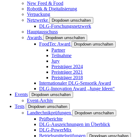
New Feed & Food
Robotik & Digitalisierung
Verpackung
Netzwerke
Dropdown umschalten
DLG-Forschungsnetzwerk
Hauptausschuss
Awards
Dropdown umschalten
FoodTec Award
Dropdown umschalten
Partner
Teilnahme
Jury
Preisträger 2024
Preisträger 2021
Preisträger 2018
Internationaler DLG-Sensorik Award
DLG-Innovation Award „Junge Ideen“
Events
Dropdown umschalten
Event-Archiv
Tests
Dropdown umschalten
Landtechnikprüfungen
Dropdown umschalten
Prüfberichte
DLG-Auszeichnungen im Überblick
DLG-PowerMix
Betriebsmittelprüfungen
Dropdown umschalten