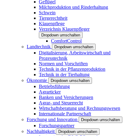
Geflügel
Milchproduktion und Rinderhaltung
Schwein
Tiergerechtheit
Klauenpflege
Verzeichnis Klauenpfleger
Dropdown umschalten
ComfortControl
Landtechnik
Dropdown umschalten
Digitalisierung, Arbeitswirtschaft und
Prozesstechnik
Normen und Vorschriften
Technik in der Pflanzenproduktion
Technik in der Tierhaltung
Ökonomie
Dropdown umschalten
Betriebsführung
Agrarticker
Banken und Versicherungen
Agrar- und Steuerrecht
Wirtschaftsberatung und Rechnungswesen
Internationale Partnerschaft
Forschung und Innovation
Dropdown umschalten
Forschungspartner
Nachhaltigkeit
Dropdown umschalten