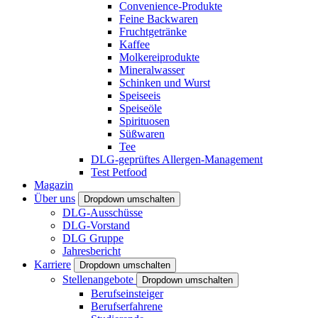
Convenience-Produkte
Feine Backwaren
Fruchtgetränke
Kaffee
Molkereiprodukte
Mineralwasser
Schinken und Wurst
Speiseeis
Speiseöle
Spirituosen
Süßwaren
Tee
DLG-geprüftes Allergen-Management
Test Petfood
Magazin
Über uns
Dropdown umschalten
DLG-Ausschüsse
DLG-Vorstand
DLG Gruppe
Jahresbericht
Karriere
Dropdown umschalten
Stellenangebote
Dropdown umschalten
Berufseinsteiger
Berufserfahrene