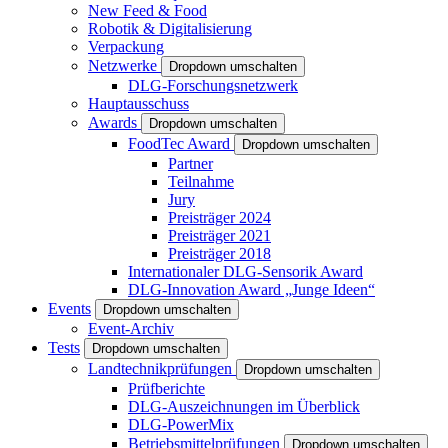
New Feed & Food
Robotik & Digitalisierung
Verpackung
Netzwerke
Dropdown umschalten
DLG-Forschungsnetzwerk
Hauptausschuss
Awards
Dropdown umschalten
FoodTec Award
Dropdown umschalten
Partner
Teilnahme
Jury
Preisträger 2024
Preisträger 2021
Preisträger 2018
Internationaler DLG-Sensorik Award
DLG-Innovation Award „Junge Ideen“
Events
Dropdown umschalten
Event-Archiv
Tests
Dropdown umschalten
Landtechnikprüfungen
Dropdown umschalten
Prüfberichte
DLG-Auszeichnungen im Überblick
DLG-PowerMix
Betriebsmittelprüfungen
Dropdown umschalten