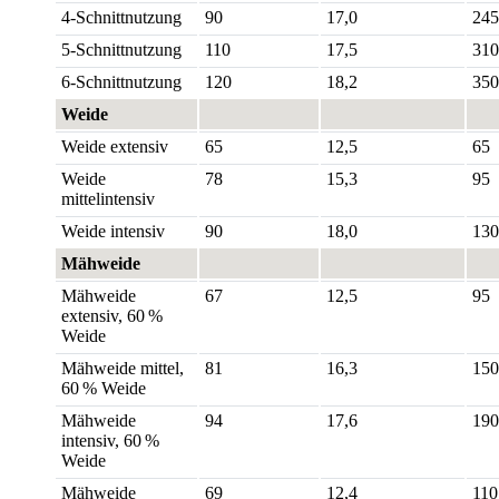
4-Schnittnutzung
90
17,0
245
5-Schnittnutzung
110
17,5
310
6-Schnittnutzung
120
18,2
350
Weide
Weide extensiv
65
12,5
65
Weide
78
15,3
95
mittelintensiv
Weide intensiv
90
18,0
130
Mähweide
Mähweide
67
12,5
95
extensiv, 60 %
Weide
Mähweide mittel,
81
16,3
150
60 % Weide
Mähweide
94
17,6
190
intensiv, 60 %
Weide
Mähweide
69
12,4
110