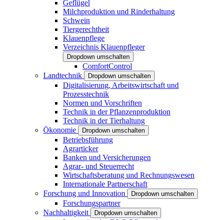
Geflügel
Milchproduktion und Rinderhaltung
Schwein
Tiergerechtheit
Klauenpflege
Verzeichnis Klauenpfleger
Dropdown umschalten
ComfortControl
Landtechnik
Dropdown umschalten
Digitalisierung, Arbeitswirtschaft und
Prozesstechnik
Normen und Vorschriften
Technik in der Pflanzenproduktion
Technik in der Tierhaltung
Ökonomie
Dropdown umschalten
Betriebsführung
Agrarticker
Banken und Versicherungen
Agrar- und Steuerrecht
Wirtschaftsberatung und Rechnungswesen
Internationale Partnerschaft
Forschung und Innovation
Dropdown umschalten
Forschungspartner
Nachhaltigkeit
Dropdown umschalten