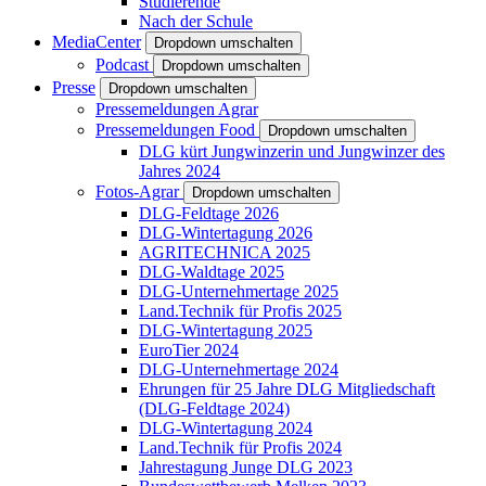
Studierende
Nach der Schule
MediaCenter
Dropdown umschalten
Podcast
Dropdown umschalten
Presse
Dropdown umschalten
Pressemeldungen Agrar
Pressemeldungen Food
Dropdown umschalten
DLG kürt Jungwinzerin und Jungwinzer des
Jahres 2024
Fotos-Agrar
Dropdown umschalten
DLG-Feldtage 2026
DLG-Wintertagung 2026
AGRITECHNICA 2025
DLG-Waldtage 2025
DLG-Unternehmertage 2025
Land.Technik für Profis 2025
DLG-Wintertagung 2025
EuroTier 2024
DLG-Unternehmertage 2024
Ehrungen für 25 Jahre DLG Mitgliedschaft
(DLG-Feldtage 2024)
DLG-Wintertagung 2024
Land.Technik für Profis 2024
Jahrestagung Junge DLG 2023