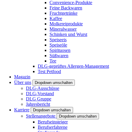
Convenience-Produkte
Feine Backwaren
Fruchtgetränke
Kaffee
Molkereiprodukte
Mineralwasser
Schinken und Wurst
Speiseeis
Speiseöle
Spirituosen
Süßwaren
Tee
DLG-geprüftes Allergen-Management
Test Petfood
Magazin
Über uns
Dropdown umschalten
DLG-Ausschüsse
DLG-Vorstand
DLG Gruppe
Jahresbericht
Karriere
Dropdown umschalten
Stellenangebote
Dropdown umschalten
Berufseinsteiger
Berufserfahrene