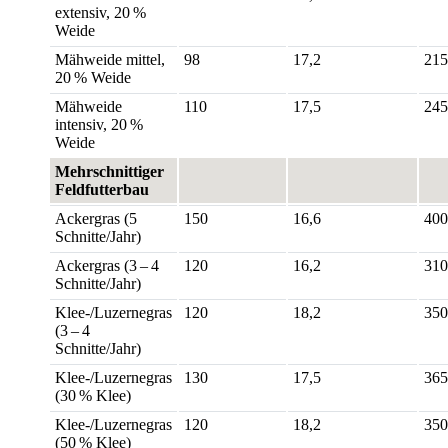
extensiv, 20 %
Weide
Mähweide mittel,
98
17,2
215
20 % Weide
Mähweide
110
17,5
245
intensiv, 20 %
Weide
Mehrschnittiger
Feldfutterbau
Ackergras (5
150
16,6
400
Schnitte/Jahr)
Ackergras (3 – 4
120
16,2
310
Schnitte/Jahr)
Klee-/Luzernegras
120
18,2
350
(3 – 4
Schnitte/Jahr)
Klee-/Luzernegras
130
17,5
365
(30 % Klee)
Klee-/Luzernegras
120
18,2
350
(50 % Klee)