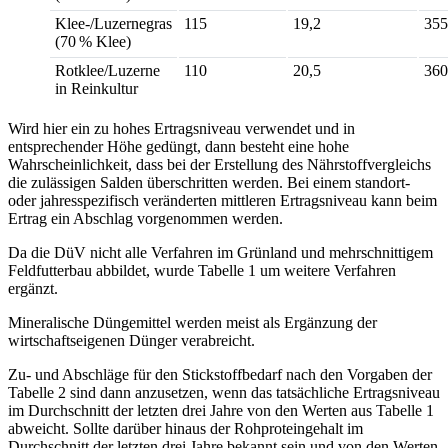
Klee-/Luzernegras
115
19,2
355
(70 % Klee)
Rotklee/Luzerne
110
20,5
360
in Reinkultur
Wird hier ein zu hohes Ertragsniveau verwendet und in
entsprechender Höhe gedüngt, dann besteht eine hohe
Wahrscheinlichkeit, dass bei der Erstellung des Nährstoffvergleichs
die zulässigen Salden überschritten werden. Bei einem standort-
oder jahresspezifisch veränderten mittleren Ertragsniveau kann beim
Ertrag ein Abschlag vorgenommen werden.
Da die DüV nicht alle Verfahren im Grünland und mehrschnittigem
Feldfutterbau abbildet, wurde Tabelle 1 um weitere Verfahren
ergänzt.
Mineralische Düngemittel werden meist als Ergänzung der
wirtschaftseigenen Dünger verabreicht.
Zu- und Abschläge für den Stickstoffbedarf nach den Vorgaben der
Tabelle 2 sind dann anzusetzen, wenn das tatsächliche Ertragsniveau
im Durchschnitt der letzten drei Jahre von den Werten aus Tabelle 1
abweicht. Sollte darüber hinaus der Rohproteingehalt im
Durchschnitt der letzten drei Jahre bekannt sein und von den Werten