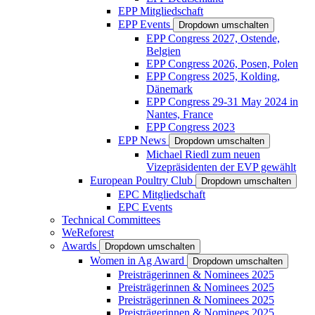
EPP Mitgliedschaft
EPP Events
Dropdown umschalten
EPP Congress 2027, Ostende,
Belgien
EPP Congress 2026, Posen, Polen
EPP Congress 2025, Kolding,
Dänemark
EPP Congress 29-31 May 2024 in
Nantes, France
EPP Congress 2023
EPP News
Dropdown umschalten
Michael Riedl zum neuen
Vizepräsidenten der EVP gewählt
European Poultry Club
Dropdown umschalten
EPC Mitgliedschaft
EPC Events
Technical Committees
WeReforest
Awards
Dropdown umschalten
Women in Ag Award
Dropdown umschalten
Preisträgerinnen & Nominees 2025
Preisträgerinnen & Nominees 2025
Preisträgerinnen & Nominees 2025
Preisträgerinnen & Nominees 2025