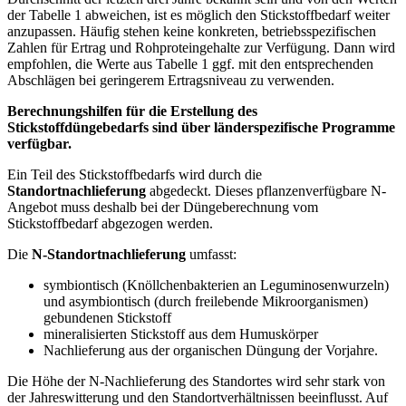
der Tabelle 1 abweichen, ist es möglich den Stickstoffbedarf weiter
anzupassen. Häufig stehen keine konkreten, betriebsspezifischen
Zahlen für Ertrag und Rohproteingehalte zur Verfügung. Dann wird
empfohlen, die Werte aus Tabelle 1 ggf. mit den entsprechenden
Abschlägen bei geringerem Ertragsniveau zu verwenden.
Berechnungshilfen für die Erstellung des
Stickstoffdüngebedarfs sind über länderspezi­fische Programme
verfügbar.
Ein Teil des Stickstoffbedarfs wird durch die
Standortnachlieferung
abgedeckt. Dieses pflanzenverfügbare N-
Angebot muss deshalb bei der Düngeberechnung vom
Stickstoffbedarf abge­zogen werden.
Die
N-Standortnachlieferung
umfasst:
symbiontisch (Knöllchenbakterien an Leguminosenwurzeln)
und asymbiontisch (durch freilebende Mikroorganismen)
gebundenen Stickstoff
mineralisierten Stickstoff aus dem Humuskörper
Nachlieferung aus der organischen Düngung der Vorjahre.
Die Höhe der N-Nachlieferung des Standortes wird sehr stark von
der Jahreswitterung und den Standortverhältnissen beeinflusst. Auf