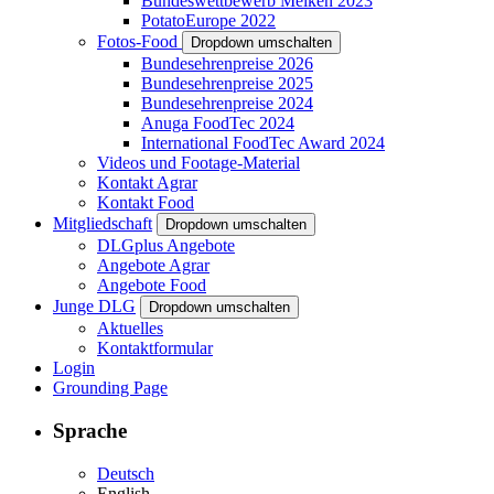
Bundeswettbewerb Melken 2023
PotatoEurope 2022
Fotos-Food
Dropdown umschalten
Bundesehrenpreise 2026
Bundesehrenpreise 2025
Bundesehrenpreise 2024
Anuga FoodTec 2024
International FoodTec Award 2024
Videos und Footage-Material
Kontakt Agrar
Kontakt Food
Mitgliedschaft
Dropdown umschalten
DLGplus Angebote
Angebote Agrar
Angebote Food
Junge DLG
Dropdown umschalten
Aktuelles
Kontaktformular
Login
Grounding Page
Sprache
Deutsch
English