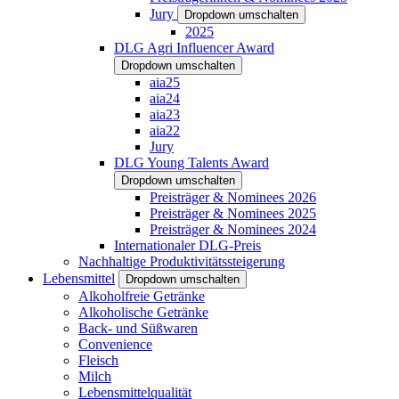
Jury
Dropdown umschalten
2025
DLG Agri Influencer Award
Dropdown umschalten
aia25
aia24
aia23
aia22
Jury
DLG Young Talents Award
Dropdown umschalten
Preisträger & Nominees 2026
Preisträger & Nominees 2025
Preisträger & Nominees 2024
Internationaler DLG-Preis
Nachhaltige Produktivitätssteigerung
Lebensmittel
Dropdown umschalten
Alkoholfreie Getränke
Alkoholische Getränke
Back- und Süßwaren
Convenience
Fleisch
Milch
Lebensmittelqualität