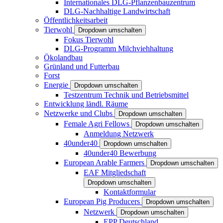
Internationales DLG-Pflanzenbauzentrum
DLG-Nachhaltige Landwirtschaft
Öffentlichkeitsarbeit
Tierwohl
Dropdown umschalten
Fokus Tierwohl
DLG-Programm Milchviehhaltung
Ökolandbau
Grünland und Futterbau
Forst
Energie
Dropdown umschalten
Testzentrum Technik und Betriebsmittel
Entwicklung ländl. Räume
Netzwerke und Clubs
Dropdown umschalten
Female Agri Fellows
Dropdown umschalten
Anmeldung Netzwerk
40under40
Dropdown umschalten
40under40 Bewerbung
European Arable Farmers
Dropdown umschalten
EAF Mitgliedschaft
Dropdown umschalten
Kontaktformular
European Pig Producers
Dropdown umschalten
Netzwerk
Dropdown umschalten
EPP Deutschland