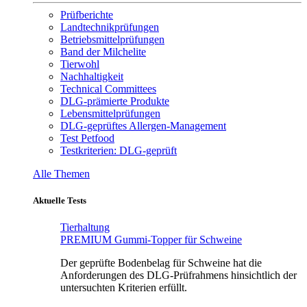
Prüfberichte
Landtechnikprüfungen
Betriebsmittelprüfungen
Band der Milchelite
Tierwohl
Nachhaltigkeit
Technical Committees
DLG-prämierte Produkte
Lebensmittelprüfungen
DLG-geprüftes Allergen-Management
Test Petfood
Testkriterien: DLG-geprüft
Alle Themen
Aktuelle Tests
Tierhaltung
PREMIUM Gummi-Topper für Schweine
Der geprüfte Bodenbelag für Schweine hat die
Anforderungen des DLG-Prüfrahmens hinsichtlich der
untersuchten Kriterien erfüllt.