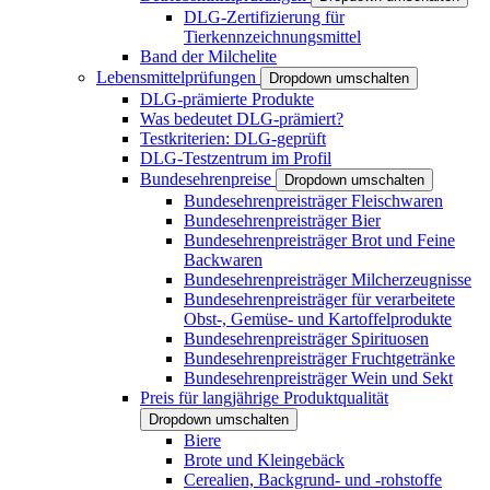
DLG-Zertifizierung für
Tierkennzeichnungsmittel
Band der Milchelite
Lebensmittelprüfungen
Dropdown umschalten
DLG-prämierte Produkte
Was bedeutet DLG-prämiert?
Testkriterien: DLG-geprüft
DLG-Testzentrum im Profil
Bundesehrenpreise
Dropdown umschalten
Bundesehrenpreisträger Fleischwaren
Bundesehrenpreisträger Bier
Bundesehrenpreisträger Brot und Feine
Backwaren
Bundesehrenpreisträger Milcherzeugnisse
Bundesehrenpreisträger für verarbeitete
Obst-, Gemüse- und Kartoffelprodukte
Bundesehrenpreisträger Spirituosen
Bundesehrenpreisträger Fruchtgetränke
Bundesehrenpreisträger Wein und Sekt
Preis für langjährige Produktqualität
Dropdown umschalten
Biere
Brote und Kleingebäck
Cerealien, Backgrund- und -rohstoffe