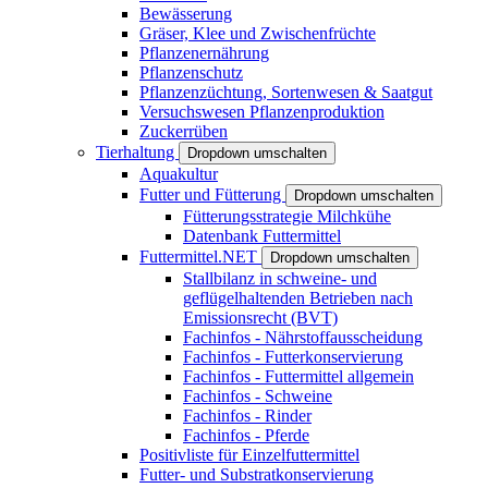
Bewässerung
Gräser, Klee und Zwischenfrüchte
Pflanzenernährung
Pflanzenschutz
Pflanzenzüchtung, Sortenwesen & Saatgut
Versuchswesen Pflanzenproduktion
Zuckerrüben
Tierhaltung
Dropdown umschalten
Aquakultur
Futter und Fütterung
Dropdown umschalten
Fütterungsstrategie Milchkühe
Datenbank Futtermittel
Futtermittel.NET
Dropdown umschalten
Stallbilanz in schweine- und
geflügelhaltenden Betrieben nach
Emissionsrecht (BVT)
Fachinfos - Nährstoffausscheidung
Fachinfos - Futterkonservierung
Fachinfos - Futtermittel allgemein
Fachinfos - Schweine
Fachinfos - Rinder
Fachinfos - Pferde
Positivliste für Einzelfuttermittel
Futter- und Substratkonservierung