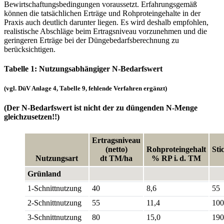
Bewirtschaftungsbedingungen voraussetzt. Erfahrungsgemäß
können die tatsächlichen Erträge und Rohproteingehalte in der
Praxis auch deutlich darunter liegen. Es wird deshalb empfohlen,
realistische Abschläge beim Ertragsniveau vor­zu­nehmen und die
geringeren Erträge bei der Düngebedarfsberechnung zu
berücksichtigen.
Tabelle 1: Nutzungsabhängiger N-Bedarfswert
(vgl. DüV Anlage 4, Tabelle 9, fehlende Verfahren ergänzt)
(Der N-Bedarfswert ist nicht der zu düngenden N-Menge
gleichzusetzen!!)
Ertragsniveau
(netto)
Rohproteingehalt
Sti
Nutzungsart
dt TM/ha
% RP i. d. TM
Grünland
1-Schnittnutzung
40
8,6
55
2-Schnittnutzung
55
11,4
100
3-Schnittnutzung
80
15,0
190