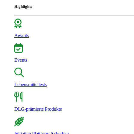
Highlights
Awards
Events
Lebensmitteltests
DLG-prämierte Produkte
Initiative Plattform Ackerbau