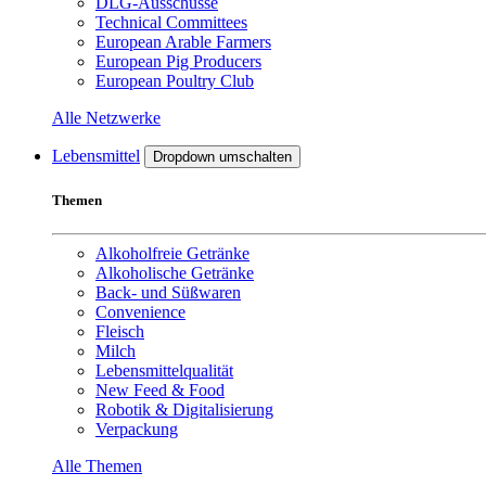
DLG-Ausschüsse
Technical Committees
European Arable Farmers
European Pig Producers
European Poultry Club
Alle Netzwerke
Lebensmittel
Dropdown umschalten
Themen
Alkoholfreie Getränke
Alkoholische Getränke
Back- und Süßwaren
Convenience
Fleisch
Milch
Lebensmittelqualität
New Feed & Food
Robotik & Digitalisierung
Verpackung
Alle Themen