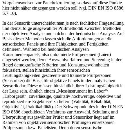
Vorgehensweisen zur Panelrekrutierung, so dass auf diese Punkte
hier nicht näher eingegangen werden soll (vgl. DIN EN ISO 8586,
S.7-10).
In der Sensorik unterscheidet man je nach fachlicher Fragestellung
und demzufolge ausgewählter Prüfmethodik zwischen Methoden
der objektiven Analyse und solchen der hedonischen Analyse. Auf
Basis dieser Methoden lassen sich die Anforderungen an die
sensorischen Panels und ihre Fähigkeiten und Fertigkeiten
definieren. Während bei hedonischen Analysen
Konsumentenpanels, also untrainierte Prüfpersonen (Laien)
eingesetzt werden, deren Auswahlverfahren und Screening in der
Regel demografische Kriterien und Konsumgewohnheiten
fokussiert, stellen hinsichtlich ihrer sensorischen
Leistungsfähigkeiten gescreente und trainierte Prüfpersonen
(Sensoriker) die Basis für objektive Panels in der analytischen
Sensorik dar. Diese müssen hinsichtlich ihrer Leistungsfähigkeit in
der Lage sein, ähnlich einem „Messinstrument im Labor“/
„Laborgerät“, zuverlässige, qualitativ hochwertige, objektive und
reproduzierbare Ergebnisse zu liefern (Validität, Reliabilität,
Objektivität, Praktikabilität). Der Schwerpunkt des in der DIN EN
ISO 8586 abgebildeten Verfahrens zur Auswahl, Schulung und
Überprüfung ausgewählter Prüfer und Sensoriker liegt auf im
Rahmen von objektiven sensorischen Prüfungen einsetzbaren
Prüfpersonen bzw. Panelisten. Denn deren sensorische