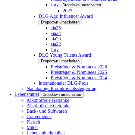
Jury
Dropdown umschalten
2025
DLG Agri Influencer Award
Dropdown umschalten
aia25
aia24
aia23
aia22
Jury
DLG Young Talents Award
Dropdown umschalten
Preisträger & Nominees 2026
Preisträger & Nominees 2025
Preisträger & Nominees 2024
Internationaler DLG-Preis
Nachhaltige Produktivitätssteigerung
Lebensmittel
Dropdown umschalten
Alkoholfreie Getränke
Alkoholische Getränke
Back- und Süßwaren
Convenience
Fleisch
Milch
Lebensmittelqualität