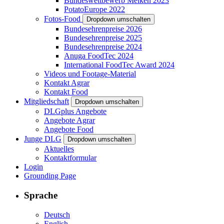
Bundeswettbewerb Melken 2023
PotatoEurope 2022
Fotos-Food
Dropdown umschalten
Bundesehrenpreise 2026
Bundesehrenpreise 2025
Bundesehrenpreise 2024
Anuga FoodTec 2024
International FoodTec Award 2024
Videos und Footage-Material
Kontakt Agrar
Kontakt Food
Mitgliedschaft
Dropdown umschalten
DLGplus Angebote
Angebote Agrar
Angebote Food
Junge DLG
Dropdown umschalten
Aktuelles
Kontaktformular
Login
Grounding Page
Sprache
Deutsch
English