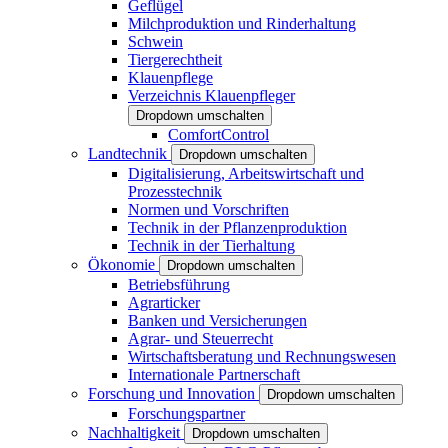
Geflügel
Milchproduktion und Rinderhaltung
Schwein
Tiergerechtheit
Klauenpflege
Verzeichnis Klauenpfleger
Dropdown umschalten
ComfortControl
Landtechnik
Dropdown umschalten
Digitalisierung, Arbeitswirtschaft und
Prozesstechnik
Normen und Vorschriften
Technik in der Pflanzenproduktion
Technik in der Tierhaltung
Ökonomie
Dropdown umschalten
Betriebsführung
Agrarticker
Banken und Versicherungen
Agrar- und Steuerrecht
Wirtschaftsberatung und Rechnungswesen
Internationale Partnerschaft
Forschung und Innovation
Dropdown umschalten
Forschungspartner
Nachhaltigkeit
Dropdown umschalten