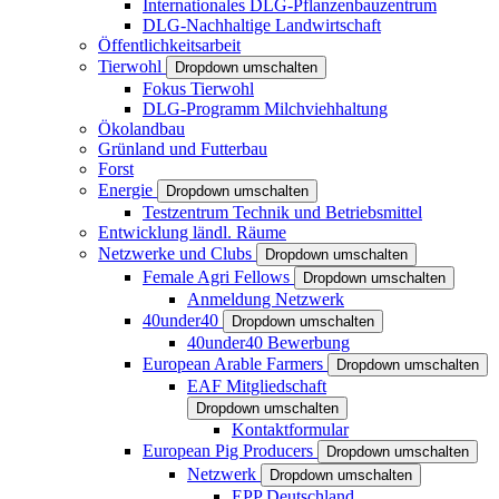
Internationales DLG-Pflanzenbauzentrum
DLG-Nachhaltige Landwirtschaft
Öffentlichkeitsarbeit
Tierwohl
Dropdown umschalten
Fokus Tierwohl
DLG-Programm Milchviehhaltung
Ökolandbau
Grünland und Futterbau
Forst
Energie
Dropdown umschalten
Testzentrum Technik und Betriebsmittel
Entwicklung ländl. Räume
Netzwerke und Clubs
Dropdown umschalten
Female Agri Fellows
Dropdown umschalten
Anmeldung Netzwerk
40under40
Dropdown umschalten
40under40 Bewerbung
European Arable Farmers
Dropdown umschalten
EAF Mitgliedschaft
Dropdown umschalten
Kontaktformular
European Pig Producers
Dropdown umschalten
Netzwerk
Dropdown umschalten
EPP Deutschland