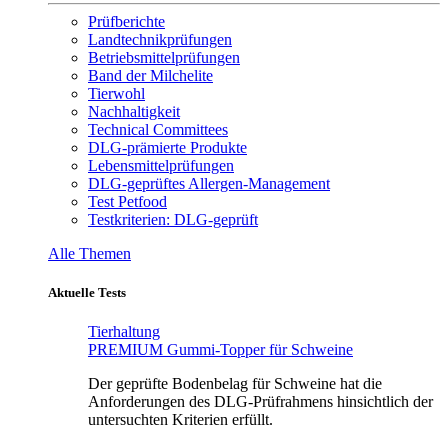
Prüfberichte
Landtechnikprüfungen
Betriebsmittelprüfungen
Band der Milchelite
Tierwohl
Nachhaltigkeit
Technical Committees
DLG-prämierte Produkte
Lebensmittelprüfungen
DLG-geprüftes Allergen-Management
Test Petfood
Testkriterien: DLG-geprüft
Alle Themen
Aktuelle Tests
Tierhaltung
PREMIUM Gummi-Topper für Schweine
Der geprüfte Bodenbelag für Schweine hat die
Anforderungen des DLG-Prüfrahmens hinsichtlich der
untersuchten Kriterien erfüllt.