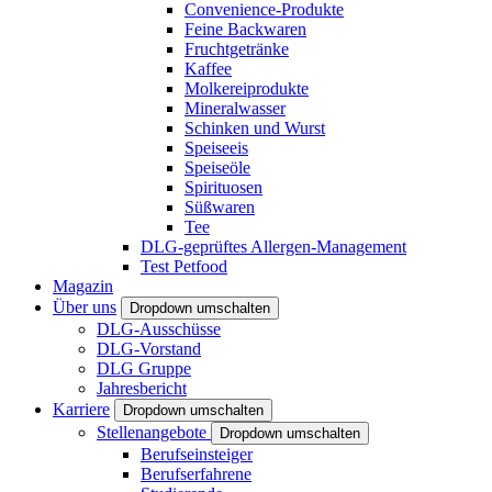
Convenience-Produkte
Feine Backwaren
Fruchtgetränke
Kaffee
Molkereiprodukte
Mineralwasser
Schinken und Wurst
Speiseeis
Speiseöle
Spirituosen
Süßwaren
Tee
DLG-geprüftes Allergen-Management
Test Petfood
Magazin
Über uns
Dropdown umschalten
DLG-Ausschüsse
DLG-Vorstand
DLG Gruppe
Jahresbericht
Karriere
Dropdown umschalten
Stellenangebote
Dropdown umschalten
Berufseinsteiger
Berufserfahrene