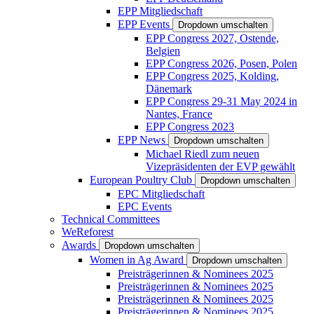
EPP Mitgliedschaft
EPP Events
Dropdown umschalten
EPP Congress 2027, Ostende,
Belgien
EPP Congress 2026, Posen, Polen
EPP Congress 2025, Kolding,
Dänemark
EPP Congress 29-31 May 2024 in
Nantes, France
EPP Congress 2023
EPP News
Dropdown umschalten
Michael Riedl zum neuen
Vizepräsidenten der EVP gewählt
European Poultry Club
Dropdown umschalten
EPC Mitgliedschaft
EPC Events
Technical Committees
WeReforest
Awards
Dropdown umschalten
Women in Ag Award
Dropdown umschalten
Preisträgerinnen & Nominees 2025
Preisträgerinnen & Nominees 2025
Preisträgerinnen & Nominees 2025
Preisträgerinnen & Nominees 2025