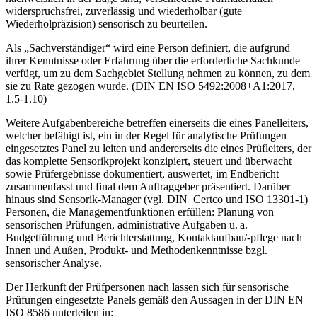
widerspruchsfrei, zuverlässig und wiederholbar (gute
Wiederholpräzision) sensorisch zu beurteilen.
Als „Sachverständiger“ wird eine Person definiert, die aufgrund
ihrer Kenntnisse oder Erfahrung über die erforderliche Sachkunde
verfügt, um zu dem Sachgebiet Stellung nehmen zu können, zu dem
sie zu Rate gezogen wurde. (DIN EN ISO 5492:2008+A1:2017,
1.5-1.10)
Weitere Aufgabenbereiche betreffen einerseits die eines Panelleiters,
welcher befähigt ist, ein in der Regel für analytische Prüfungen
eingesetztes Panel zu leiten und andererseits die eines Prüfleiters, der
das komplette Sensorikprojekt konzipiert, steuert und überwacht
sowie Prüfergebnisse dokumentiert, auswertet, im Endbericht
zusammenfasst und final dem Auftraggeber präsentiert. Darüber
hinaus sind Sensorik-Manager (vgl. DIN_Certco und ISO 13301-1)
Personen, die Managementfunktionen erfüllen: Planung von
sensorischen Prüfungen, administrative Aufgaben u. a.
Budgetführung und Berichterstattung, Kontaktaufbau/-pflege nach
Innen und Außen, Produkt- und Methodenkenntnisse bzgl.
sensorischer Analyse.
Der Herkunft der Prüfpersonen nach lassen sich für sensorische
Prüfungen eingesetzte Panels gemäß den Aussagen in der DIN EN
ISO 8586 unterteilen in: