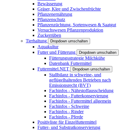
Bewässerung
Gräser, Klee und Zwischenfrüchte
Pflanzenernährung
Pflanzenschutz
Pflanzenzüchtung, Sortenwesen & Saatgut
Versuchswesen Pflanzenproduktion
Zuckerrüben
Tierhaltung
Dropdown umschalten
Aquakultur
Futter und Fütterung
Dropdown umschalten
Fütterungsstrategie Milchkühe
Datenbank Futtermittel
Futtermittel.NET
Dropdown umschalten
Stallbilanz in schweine- und
geflügelhaltenden Betrieben nach
Emissionsrecht (BVT)
Fachinfos - Nährstoffausscheidung
Fachinfos - Futterkonservierung
Fachinfos - Futtermittel allgemein
Fachinfos - Schweine
Fachinfos - Rinder
Fachinfos - Pferde
Positivliste für Einzelfuttermittel
Futter- und Substratkonservierung