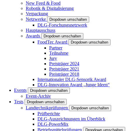
New Feed & Food
Robotik & Digitalisierung
Verpackung
Netzwerke
Dropdown umschalten
DLG-Forschungsnetzwerk
Hauptausschuss
Awards
Dropdown umschalten
FoodTec Award
Dropdown umschalten
Partner
Teilnahme
Jury
Preisträger 2024
Preisträger 2021
Preisträger 2018
Internationaler DLG-Sensorik Award
DLG-Innovation Award „Junge Ideen“
Events
Dropdown umschalten
Event-Archiv
Tests
Dropdown umschalten
Landtechnikprüfungen
Dropdown umschalten
Prüfberichte
DLG-Auszeichnungen im Überblick
DLG-PowerMix
Betriebsmittelprüfungen
Dropdown umschalten