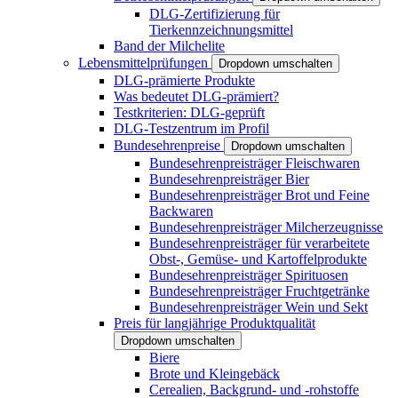
DLG-Zertifizierung für
Tierkennzeichnungsmittel
Band der Milchelite
Lebensmittelprüfungen
Dropdown umschalten
DLG-prämierte Produkte
Was bedeutet DLG-prämiert?
Testkriterien: DLG-geprüft
DLG-Testzentrum im Profil
Bundesehrenpreise
Dropdown umschalten
Bundesehrenpreisträger Fleischwaren
Bundesehrenpreisträger Bier
Bundesehrenpreisträger Brot und Feine
Backwaren
Bundesehrenpreisträger Milcherzeugnisse
Bundesehrenpreisträger für verarbeitete
Obst-, Gemüse- und Kartoffelprodukte
Bundesehrenpreisträger Spirituosen
Bundesehrenpreisträger Fruchtgetränke
Bundesehrenpreisträger Wein und Sekt
Preis für langjährige Produktqualität
Dropdown umschalten
Biere
Brote und Kleingebäck
Cerealien, Backgrund- und -rohstoffe