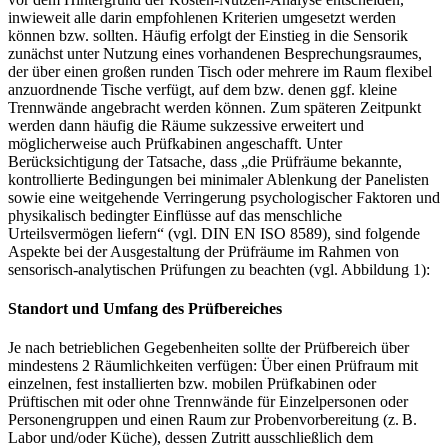
inwieweit alle darin empfohlenen Kriterien umgesetzt werden
können bzw. sollten. Häufig erfolgt der Einstieg in die Sensorik
zunächst unter Nutzung eines vorhandenen Besprechungsraumes,
der über einen großen runden Tisch oder mehrere im Raum flexibel
anzuordnende Tische verfügt, auf dem bzw. denen ggf. kleine
Trennwände angebracht werden können. Zum späteren Zeitpunkt
werden dann häufig die Räume sukzessive erweitert und
möglicherweise auch Prüfkabinen angeschafft. Unter
Berücksichtigung der Tatsache, dass „die Prüfräume bekannte,
kontrollierte Bedingungen bei minimaler Ablenkung der Panelisten
sowie eine weitgehende Verringerung psychologischer Faktoren und
physikalisch bedingter Einflüsse auf das menschliche
Urteilsvermögen liefern“ (vgl. DIN EN ISO 8589), sind folgende
Aspekte bei der Ausgestaltung der Prüfräume im Rahmen von
sensorisch-analytischen Prüfungen zu beachten (vgl. Abbildung 1):
Standort und Umfang des Prüfbereiches
Je nach betrieblichen Gegebenheiten sollte der Prüfbereich über
mindestens 2 Räumlichkeiten verfügen: Über einen Prüfraum mit
einzelnen, fest installierten bzw. mobilen Prüfkabinen oder
Prüftischen mit oder ohne Trennwände für Einzelpersonen oder
Personengruppen und einen Raum zur Probenvorbereitung (z. B.
Labor und/oder Küche), dessen Zutritt ausschließlich dem