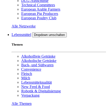
DLG-Ausschüsse
Technical Committees
European Arable Farmers
European Pig Producers
European Poultry Club
Alle Netzwerke
Lebensmittel
Dropdown umschalten
Themen
Alkoholfreie Getränke
Alkoholische Getränke
Back- und Süßwaren
Convenience
Fleisch
Milch
Lebensmittelqualität
New Feed & Food
Robotik & Digitalisierung
Verpackung
Alle Themen