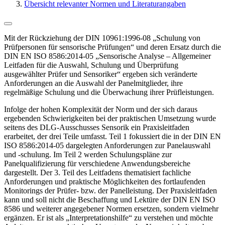
Übersicht relevanter Normen und Literaturangaben
Mit der Rückziehung der DIN 10961:1996-08 „Schulung von
Prüfpersonen für sensorische Prüfungen“ und deren Ersatz durch die
DIN EN ISO 8586:2014-05 „Sensorische Analyse – Allgemeiner
Leitfaden für die Auswahl, Schulung und Überprüfung
ausgewählter Prüfer und Sensoriker“ ergeben sich veränderte
Anforderungen an die Auswahl der Panelmitglieder, ihre
regelmäßige Schulung und die Überwachung ihrer Prüfleistungen.
Infolge der hohen Komplexität der Norm und der sich daraus
ergebenden Schwierigkeiten bei der praktischen Umsetzung wurde
seitens des DLG-Ausschusses Sensorik ein Praxisleitfaden
erarbeitet, der drei Teile umfasst. Teil 1 fokussiert die in der DIN EN
ISO 8586:2014-05 dargelegten Anforderungen zur Panelauswahl
und -schulung. Im Teil 2 werden Schulungspläne zur
Panelqualifizierung für verschiedene Anwendungsbereiche
dargestellt. Der 3. Teil des Leitfadens thematisiert fachliche
Anforderungen und praktische Möglichkeiten des fortlaufenden
Monitorings der Prüfer- bzw. der Panelleistung. Der Praxisleitfaden
kann und soll nicht die Beschaffung und Lektüre der DIN EN ISO
8586 und weiterer angegebener Normen ersetzen, sondern vielmehr
ergänzen. Er ist als „Interpretationshilfe“ zu verstehen und möchte