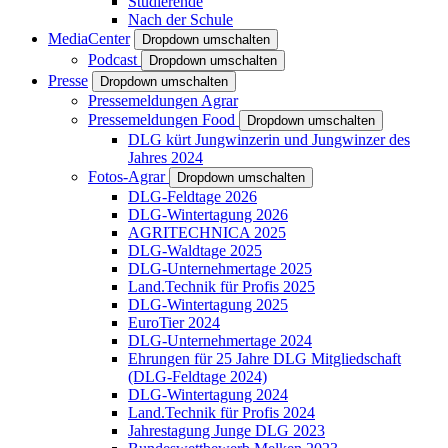
Studierende
Nach der Schule
MediaCenter
Dropdown umschalten
Podcast
Dropdown umschalten
Presse
Dropdown umschalten
Pressemeldungen Agrar
Pressemeldungen Food
Dropdown umschalten
DLG kürt Jungwinzerin und Jungwinzer des
Jahres 2024
Fotos-Agrar
Dropdown umschalten
DLG-Feldtage 2026
DLG-Wintertagung 2026
AGRITECHNICA 2025
DLG-Waldtage 2025
DLG-Unternehmertage 2025
Land.Technik für Profis 2025
DLG-Wintertagung 2025
EuroTier 2024
DLG-Unternehmertage 2024
Ehrungen für 25 Jahre DLG Mitgliedschaft
(DLG-Feldtage 2024)
DLG-Wintertagung 2024
Land.Technik für Profis 2024
Jahrestagung Junge DLG 2023