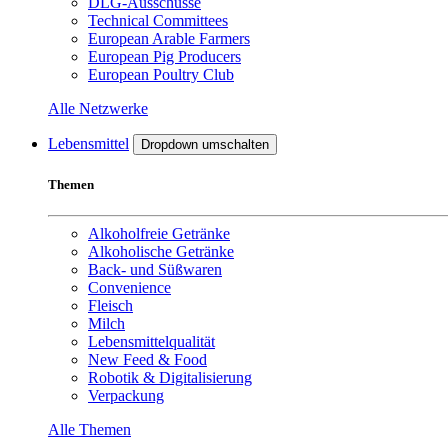
DLG-Ausschüsse
Technical Committees
European Arable Farmers
European Pig Producers
European Poultry Club
Alle Netzwerke
Lebensmittel
Dropdown umschalten
Themen
Alkoholfreie Getränke
Alkoholische Getränke
Back- und Süßwaren
Convenience
Fleisch
Milch
Lebensmittelqualität
New Feed & Food
Robotik & Digitalisierung
Verpackung
Alle Themen