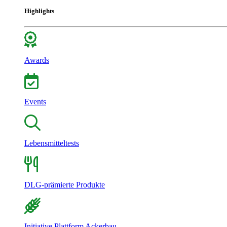
Highlights
Awards
Events
Lebensmitteltests
DLG-prämierte Produkte
Initiative Plattform Ackerbau