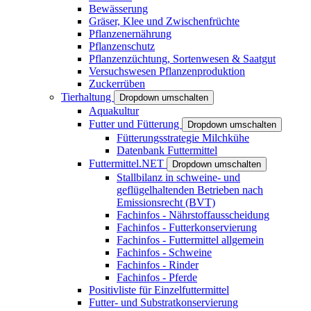
Bewässerung
Gräser, Klee und Zwischenfrüchte
Pflanzenernährung
Pflanzenschutz
Pflanzenzüchtung, Sortenwesen & Saatgut
Versuchswesen Pflanzenproduktion
Zuckerrüben
Tierhaltung
Dropdown umschalten
Aquakultur
Futter und Fütterung
Dropdown umschalten
Fütterungsstrategie Milchkühe
Datenbank Futtermittel
Futtermittel.NET
Dropdown umschalten
Stallbilanz in schweine- und
geflügelhaltenden Betrieben nach
Emissionsrecht (BVT)
Fachinfos - Nährstoffausscheidung
Fachinfos - Futterkonservierung
Fachinfos - Futtermittel allgemein
Fachinfos - Schweine
Fachinfos - Rinder
Fachinfos - Pferde
Positivliste für Einzelfuttermittel
Futter- und Substratkonservierung