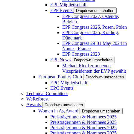
EPP Mitgliedschaft
EPP Events
Dropdown umschalten
EPP Congress 2027, Ostende,
Belgien
EPP Congress 2026, Posen, Polen
EPP Congress 2025, Kolding,
Dänemark
EPP Congress 29-31 May 2024 in
Nantes, France
EPP Congress 2023
EPP News
Dropdown umschalten
Michael Riedl zum neuen
Vizepräsidenten der EVP gewählt
European Poultry Club
Dropdown umschalten
EPC Mitgliedschaft
EPC Events
Technical Committees
WeReforest
Awards
Dropdown umschalten
Women in Ag Award
Dropdown umschalten
Preisträgerinnen & Nominees 2025
Preisträgerinnen & Nominees 2025
Preisträgerinnen & Nominees 2025
Preisträgerinnen & Nominees 2025