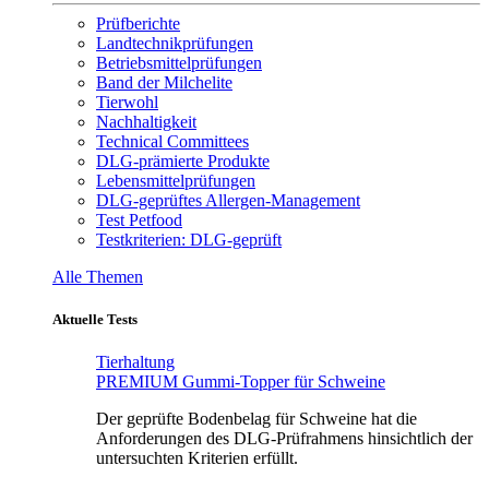
Prüfberichte
Landtechnikprüfungen
Betriebsmittelprüfungen
Band der Milchelite
Tierwohl
Nachhaltigkeit
Technical Committees
DLG-prämierte Produkte
Lebensmittelprüfungen
DLG-geprüftes Allergen-Management
Test Petfood
Testkriterien: DLG-geprüft
Alle Themen
Aktuelle Tests
Tierhaltung
PREMIUM Gummi-Topper für Schweine
Der geprüfte Bodenbelag für Schweine hat die
Anforderungen des DLG-Prüfrahmens hinsichtlich der
untersuchten Kriterien erfüllt.