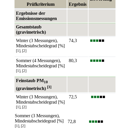
Prüfkriterium
Ergebnis
Ergebnisse der
Emissionsmessungen
Gesamtstaub
(gravimetrisch)
Winter (3 Messungen),
74,3
■■■
■■
Mindestabscheidegrad [%]
[1], [2]
Sommer (4 Messungen),
80,3
■■■■
■
Mindestabscheidegrad [%]
[1], [2]
Feinstaub PM
10
[3]
(gravimetrisch)
Winter (3 Messungen),
72,5
■■■
■■
Mindestabscheidegrad [%]
[1], [2]
Sommer (3 Messungen),
Mindestabscheidegrad [%]
72,8
■■■
■■
[1], [2]