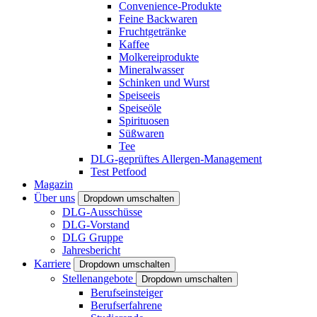
Convenience-Produkte
Feine Backwaren
Fruchtgetränke
Kaffee
Molkereiprodukte
Mineralwasser
Schinken und Wurst
Speiseeis
Speiseöle
Spirituosen
Süßwaren
Tee
DLG-geprüftes Allergen-Management
Test Petfood
Magazin
Über uns
Dropdown umschalten
DLG-Ausschüsse
DLG-Vorstand
DLG Gruppe
Jahresbericht
Karriere
Dropdown umschalten
Stellenangebote
Dropdown umschalten
Berufseinsteiger
Berufserfahrene