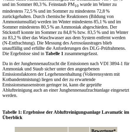
und im Sommer 80,3 %. Feinstaub PM
wurde im Winter zu
10
mindestens 72,5 % und im Sommer zu mindestens 72,8 %
zurückgehalten. Durch chemische Reaktionen (Bildung von
Ammoniumsulfat) werden im Winter mindestens 85,1 % und im
Sommer mindestens 80,5 % an Ammoniak abgeschieden. Der
Stickstoff konnte im Sommer zu 84,8 % bzw. 83,5 % und im Winter
zu 83,2 % über das Waschwasser aus dem System entfernt werden
(N-Entfrachtung). Die Messung des Aerosolaustrages blieb
unauffällig und erfüllte die Anforderungen des DLG-Prüfrahmens.
Die Ergebnisse sind in
Tabelle 1
zusammengefasst.
Da in der Junghennenaufzucht die Emissionen nach VDI 3894-1 für
Ammoniak und Staub sicher unter den angegebenen
Emissionsfaktoren der Legehennenhaltung (Volierensystem mit
Kotbandentmistung) liegen und der zu erwartende
Emissionsmassenstrom geringer ist, kann die geprüfte
Abluftreinigung auch an einer Junghennenaufzuchtanlage eingesetzt
werden.
Tabelle 1: Ergebnisse der Abluftreinigungsanlage Lavamatic im
Überblick
Bewertung*