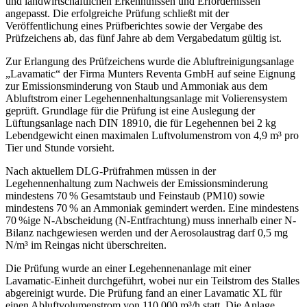
und landwirtschaftlichen Erkenntnissen und Erfordernissen
angepasst. Die erfolgreiche Prüfung schließt mit der
Veröffentlichung eines Prüfberichtes sowie der Vergabe des
Prüfzeichens ab, das fünf Jahre ab dem Vergabedatum gültig ist.
Zur Erlangung des Prüfzeichens wurde die Abluftreinigungsanlage
„Lavamatic“ der Firma Munters Reventa GmbH auf seine Eignung
zur Emissionsminderung von Staub und Ammoniak aus dem
Abluftstrom einer Legehennenhaltungsanlage mit Volierensystem
geprüft. Grundlage für die Prüfung ist eine Auslegung der
Lüftungsanlage nach DIN 18910, die für Legehennen bei 2 kg
Lebendgewicht einen maximalen Luftvolumenstrom von 4,9 m³ pro
Tier und Stunde vorsieht.
Nach aktuellem DLG-Prüfrahmen müssen in der
Legehennenhaltung zum Nachweis der Emissionsminderung
mindestens 70 % Gesamtstaub und Feinstaub (PM10) sowie
mindestens 70 % an Ammoniak gemindert werden. Eine mindestens
70 %ige N-Abscheidung (N-Entfrachtung) muss innerhalb einer N-
Bilanz nachgewiesen werden und der Aerosolaustrag darf 0,5 mg
N/m³ im Reingas nicht überschreiten.
Die Prüfung wurde an einer Legehennenanlage mit einer
Lavamatic-Einheit durchgeführt, wobei nur ein Teilstrom des Stalles
abgereinigt wurde. Die Prüfung fand an einer Lavamatic XL für
einen Abluftvolumenstrom von 110.000 m³/h statt. Die Anlage