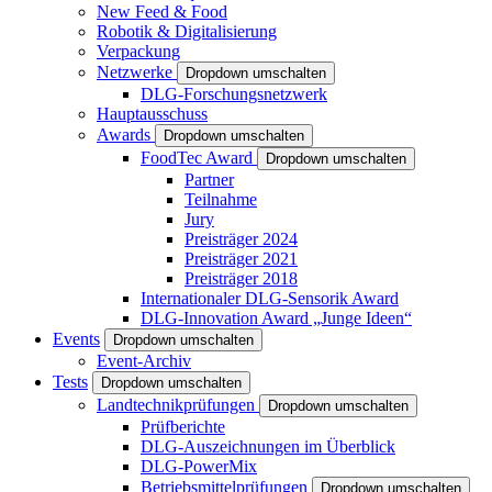
New Feed & Food
Robotik & Digitalisierung
Verpackung
Netzwerke
Dropdown umschalten
DLG-Forschungsnetzwerk
Hauptausschuss
Awards
Dropdown umschalten
FoodTec Award
Dropdown umschalten
Partner
Teilnahme
Jury
Preisträger 2024
Preisträger 2021
Preisträger 2018
Internationaler DLG-Sensorik Award
DLG-Innovation Award „Junge Ideen“
Events
Dropdown umschalten
Event-Archiv
Tests
Dropdown umschalten
Landtechnikprüfungen
Dropdown umschalten
Prüfberichte
DLG-Auszeichnungen im Überblick
DLG-PowerMix
Betriebsmittelprüfungen
Dropdown umschalten