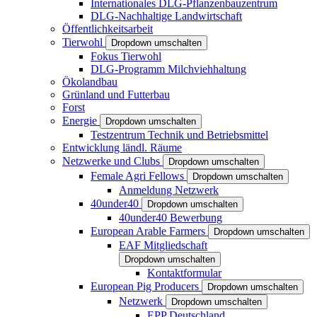
Internationales DLG-Pflanzenbauzentrum
DLG-Nachhaltige Landwirtschaft
Öffentlichkeitsarbeit
Tierwohl
Dropdown umschalten
Fokus Tierwohl
DLG-Programm Milchviehhaltung
Ökolandbau
Grünland und Futterbau
Forst
Energie
Dropdown umschalten
Testzentrum Technik und Betriebsmittel
Entwicklung ländl. Räume
Netzwerke und Clubs
Dropdown umschalten
Female Agri Fellows
Dropdown umschalten
Anmeldung Netzwerk
40under40
Dropdown umschalten
40under40 Bewerbung
European Arable Farmers
Dropdown umschalten
EAF Mitgliedschaft
Dropdown umschalten
Kontaktformular
European Pig Producers
Dropdown umschalten
Netzwerk
Dropdown umschalten
EPP Deutschland