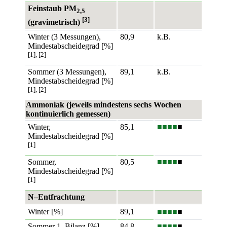
Feinstaub PM
2,5
[3]
(gravimetrisch)
Winter (3 Messungen),
80,9
k.B.
Mindestabscheidegrad [%]
[1], [2]
Sommer (3 Messungen),
89,1
k.B.
Mindestabscheidegrad [%]
[1], [2]
Ammoniak (jeweils mindestens sechs Wochen
kontinuierlich gemessen)
Winter,
85,1
■■■■
■
Mindestabscheidegrad [%]
[1]
Sommer,
80,5
■■■■
■
Mindestabscheidegrad [%]
[1]
N–Entfrachtung
Winter [%]
89,1
■■■■
■
Sommer 1. Bilanz [%]
84,8
■■■■
■