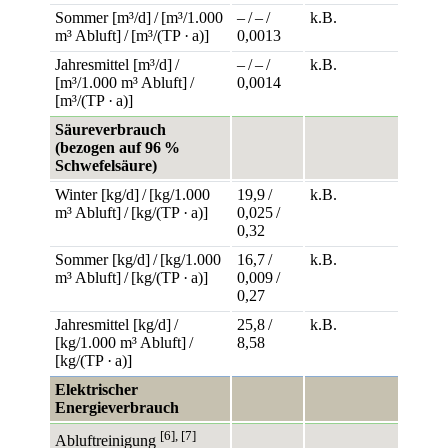
Sommer [m³/d] / [m³/1.000
– / – /
k.B.
m³ Abluft] / [m³/(TP · a)]
0,0013
Jahresmittel [m³/d] /
– / – /
k.B.
[m³/1.000 m³ Abluft] /
0,0014
[m³/(TP · a)]
Säureverbrauch
(bezogen auf 96 %
Schwefelsäure)
Winter [kg/d] / [kg/1.000
19,9 /
k.B.
m³ Abluft] / [kg/(TP · a)]
0,025 /
0,32
Sommer [kg/d] / [kg/1.000
16,7 /
k.B.
m³ Abluft] / [kg/(TP · a)]
0,009 /
0,27
Jahresmittel [kg/d] /
25,8 /
k.B.
[kg/1.000 m³ Abluft] /
8,58
[kg/(TP · a)]
Elektrischer
Energieverbrauch
[6], [7]
Abluftreinigung