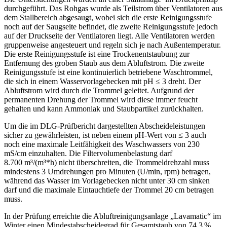
durchgeführt. Das Rohgas wurde als Teilstrom über Ventilatoren aus
dem Stallbereich abgesaugt, wobei sich die erste Reinigungsstufe
noch auf der Saugseite befindet, die zweite Reinigungsstufe jedoch
auf der Druckseite der Ventilatoren liegt. Alle Ventilatoren werden
gruppenweise angesteuert und regeln sich je nach Außentemperatur.
Die erste Reinigungsstufe ist eine Trockenentstaubung zur
Entfernung des groben Staub aus dem Abluftstrom. Die zweite
Reinigungsstufe ist eine kontinuierlich betriebene Waschtrommel,
die sich in einem Wasservorlagebecken mit pH ≤ 3 dreht. Der
Abluftstrom wird durch die Trommel geleitet. Aufgrund der
permanenten Drehung der Trommel wird diese immer feucht
gehalten und kann Ammoniak und Staubpartikel zurückhalten.
Um die im DLG-Prüfbericht dargestellten Abscheideleistungen
sicher zu gewährleisten, ist neben einem pH-Wert von ≤ 3 auch
noch eine maximale Leitfähigkeit des Waschwassers von 230
mS/cm einzuhalten. Die Filtervolumenbelastung darf
8.700 m³/(m³*h) nicht überschreiten, die Trommeldrehzahl muss
mindestens 3 Umdrehungen pro Minuten (U/min, rpm) betragen,
während das Wasser im Vorlagebecken nicht unter 30 cm sinken
darf und die maximale Eintauchtiefe der Trommel 20 cm betragen
muss.
In der Prüfung erreichte die Abluftreinigungsanlage „Lavamatic“ im
Winter einen Mindestabscheidegrad für Gesamtstaub von 74,3 %