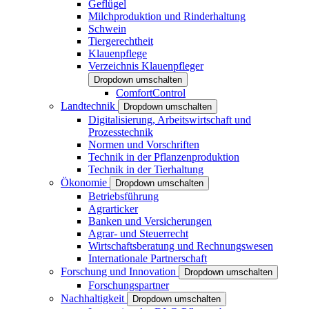
Geflügel
Milchproduktion und Rinderhaltung
Schwein
Tiergerechtheit
Klauenpflege
Verzeichnis Klauenpfleger
Dropdown umschalten
ComfortControl
Landtechnik
Dropdown umschalten
Digitalisierung, Arbeitswirtschaft und
Prozesstechnik
Normen und Vorschriften
Technik in der Pflanzenproduktion
Technik in der Tierhaltung
Ökonomie
Dropdown umschalten
Betriebsführung
Agrarticker
Banken und Versicherungen
Agrar- und Steuerrecht
Wirtschaftsberatung und Rechnungswesen
Internationale Partnerschaft
Forschung und Innovation
Dropdown umschalten
Forschungspartner
Nachhaltigkeit
Dropdown umschalten