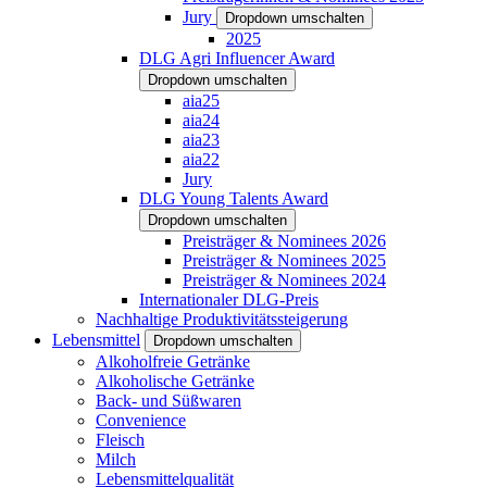
Jury
Dropdown umschalten
2025
DLG Agri Influencer Award
Dropdown umschalten
aia25
aia24
aia23
aia22
Jury
DLG Young Talents Award
Dropdown umschalten
Preisträger & Nominees 2026
Preisträger & Nominees 2025
Preisträger & Nominees 2024
Internationaler DLG-Preis
Nachhaltige Produktivitätssteigerung
Lebensmittel
Dropdown umschalten
Alkoholfreie Getränke
Alkoholische Getränke
Back- und Süßwaren
Convenience
Fleisch
Milch
Lebensmittelqualität