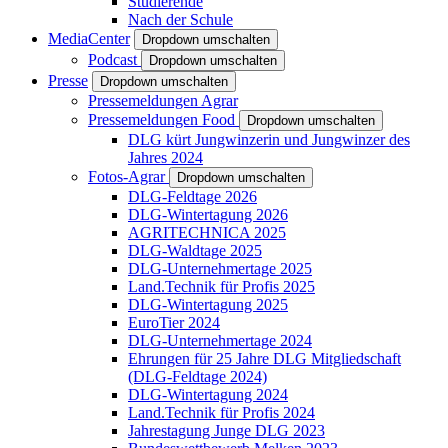
Studierende
Nach der Schule
MediaCenter
Dropdown umschalten
Podcast
Dropdown umschalten
Presse
Dropdown umschalten
Pressemeldungen Agrar
Pressemeldungen Food
Dropdown umschalten
DLG kürt Jungwinzerin und Jungwinzer des
Jahres 2024
Fotos-Agrar
Dropdown umschalten
DLG-Feldtage 2026
DLG-Wintertagung 2026
AGRITECHNICA 2025
DLG-Waldtage 2025
DLG-Unternehmertage 2025
Land.Technik für Profis 2025
DLG-Wintertagung 2025
EuroTier 2024
DLG-Unternehmertage 2024
Ehrungen für 25 Jahre DLG Mitgliedschaft
(DLG-Feldtage 2024)
DLG-Wintertagung 2024
Land.Technik für Profis 2024
Jahrestagung Junge DLG 2023