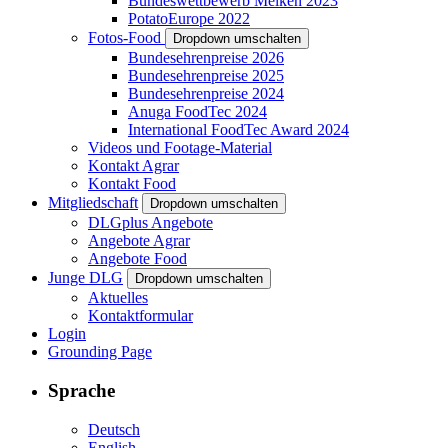
Bundeswettbewerb Melken 2023
PotatoEurope 2022
Fotos-Food
Dropdown umschalten
Bundesehrenpreise 2026
Bundesehrenpreise 2025
Bundesehrenpreise 2024
Anuga FoodTec 2024
International FoodTec Award 2024
Videos und Footage-Material
Kontakt Agrar
Kontakt Food
Mitgliedschaft
Dropdown umschalten
DLGplus Angebote
Angebote Agrar
Angebote Food
Junge DLG
Dropdown umschalten
Aktuelles
Kontaktformular
Login
Grounding Page
Sprache
Deutsch
English