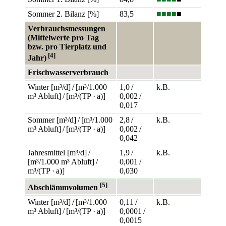
Sommer 2. Bilanz [%]
83,5
■■■■
■
Verbrauchsmessungen
(Mittelwerte pro Tag
bzw. pro Tierplatz und
[4]
Jahr)
Frischwasserverbrauch
Winter [m³/d] / [m³/1.000
1,0 /
k.B.
m³ Abluft] / [m³/(TP · a)]
0,002 /
0,017
Sommer [m³/d] / [m³/1.000
2,8 /
k.B.
m³ Abluft] / [m³/(TP · a)]
0,002 /
0,042
Jahresmittel [m³/d] /
1,9 /
k.B.
[m³/1.000 m³ Abluft] /
0,001 /
m³/(TP · a)]
0,030
[5]
Abschlämmvolumen
Winter [m³/d] / [m³/1.000
0,11 /
k.B.
m³ Abluft] / [m³/(TP · a)]
0,0001 /
0,0015