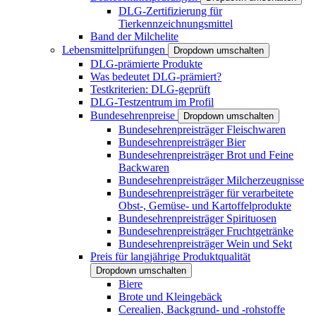
DLG-Zertifizierung für
Tierkennzeichnungsmittel
Band der Milchelite
Lebensmittelprüfungen
Dropdown umschalten
DLG-prämierte Produkte
Was bedeutet DLG-prämiert?
Testkriterien: DLG-geprüft
DLG-Testzentrum im Profil
Bundesehrenpreise
Dropdown umschalten
Bundesehrenpreisträger Fleischwaren
Bundesehrenpreisträger Bier
Bundesehrenpreisträger Brot und Feine
Backwaren
Bundesehrenpreisträger Milcherzeugnisse
Bundesehrenpreisträger für verarbeitete
Obst-, Gemüse- und Kartoffelprodukte
Bundesehrenpreisträger Spirituosen
Bundesehrenpreisträger Fruchtgetränke
Bundesehrenpreisträger Wein und Sekt
Preis für langjährige Produktqualität
Dropdown umschalten
Biere
Brote und Kleingebäck
Cerealien, Backgrund- und -rohstoffe