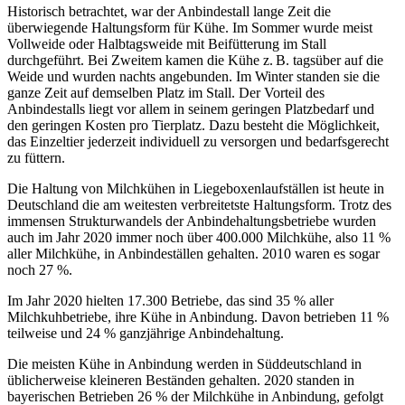
Historisch betrachtet, war der Anbindestall lange Zeit die
überwiegende Haltungsform für Kühe. Im Sommer wurde meist
Vollweide oder Halbtagsweide mit Beifütterung im Stall
durchgeführt. Bei Zweitem kamen die Kühe z. B. tagsüber auf die
Weide und wurden nachts angebunden. Im Winter standen sie die
ganze Zeit auf demselben Platz im Stall. Der Vorteil des
Anbindestalls liegt vor allem in seinem geringen Platzbedarf und
den geringen Kosten pro Tierplatz. Dazu besteht die Möglichkeit,
das Einzeltier jederzeit individuell zu versorgen und bedarfsgerecht
zu füttern.
Die Haltung von Milchkühen in Liegeboxenlaufställen ist heute in
Deutschland die am weitesten verbreitetste Haltungsform. Trotz des
immensen Strukturwandels der Anbindehaltungsbetriebe wurden
auch im Jahr 2020 immer noch über 400.000 Milchkühe, also 11 %
aller Milchkühe, in Anbindeställen gehalten. 2010 waren es sogar
noch 27 %.
Im Jahr 2020 hielten 17.300 Betriebe, das sind 35 % aller
Milchkuhbetriebe, ihre Kühe in Anbindung. Davon betrieben 11 %
teilweise und 24 % ganzjährige Anbindehaltung.
Die meisten Kühe in Anbindung werden in Süddeutschland in
üblicherweise kleineren Beständen gehalten. 2020 standen in
bayerischen Betrieben 26 % der Milchkühe in Anbindung, gefolgt