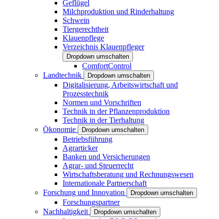
Geflügel
Milchproduktion und Rinderhaltung
Schwein
Tiergerechtheit
Klauenpflege
Verzeichnis Klauenpfleger
Dropdown umschalten
ComfortControl
Landtechnik
Dropdown umschalten
Digitalisierung, Arbeitswirtschaft und
Prozesstechnik
Normen und Vorschriften
Technik in der Pflanzenproduktion
Technik in der Tierhaltung
Ökonomie
Dropdown umschalten
Betriebsführung
Agrarticker
Banken und Versicherungen
Agrar- und Steuerrecht
Wirtschaftsberatung und Rechnungswesen
Internationale Partnerschaft
Forschung und Innovation
Dropdown umschalten
Forschungspartner
Nachhaltigkeit
Dropdown umschalten