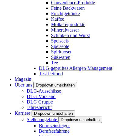
Convenience-Produkte
Feine Backwaren
Fruchtgetränke
Kaffee
Molkereiprodukte
Mineralwasser
Schinken und Wurst
Speiseeis
Speiseöle
Spirituosen
Süßwaren
Tee
DLG-geprüftes Allergen-Management
Test Petfood
Magazin
Über uns
Dropdown umschalten
DLG-Ausschüsse
DLG-Vorstand
DLG Gruppe
Jahresbericht
Karriere
Dropdown umschalten
Stellenangebote
Dropdown umschalten
Berufseinsteiger
Berufserfahrene