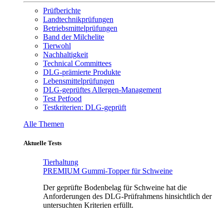
Prüfberichte
Landtechnikprüfungen
Betriebsmittelprüfungen
Band der Milchelite
Tierwohl
Nachhaltigkeit
Technical Committees
DLG-prämierte Produkte
Lebensmittelprüfungen
DLG-geprüftes Allergen-Management
Test Petfood
Testkriterien: DLG-geprüft
Alle Themen
Aktuelle Tests
Tierhaltung
PREMIUM Gummi-Topper für Schweine
Der geprüfte Bodenbelag für Schweine hat die
Anforderungen des DLG-Prüfrahmens hinsichtlich der
untersuchten Kriterien erfüllt.