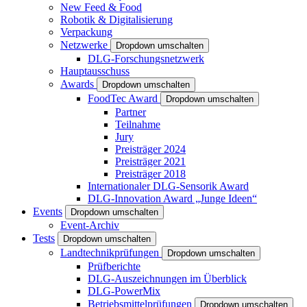
New Feed & Food
Robotik & Digitalisierung
Verpackung
Netzwerke
Dropdown umschalten
DLG-Forschungsnetzwerk
Hauptausschuss
Awards
Dropdown umschalten
FoodTec Award
Dropdown umschalten
Partner
Teilnahme
Jury
Preisträger 2024
Preisträger 2021
Preisträger 2018
Internationaler DLG-Sensorik Award
DLG-Innovation Award „Junge Ideen“
Events
Dropdown umschalten
Event-Archiv
Tests
Dropdown umschalten
Landtechnikprüfungen
Dropdown umschalten
Prüfberichte
DLG-Auszeichnungen im Überblick
DLG-PowerMix
Betriebsmittelprüfungen
Dropdown umschalten