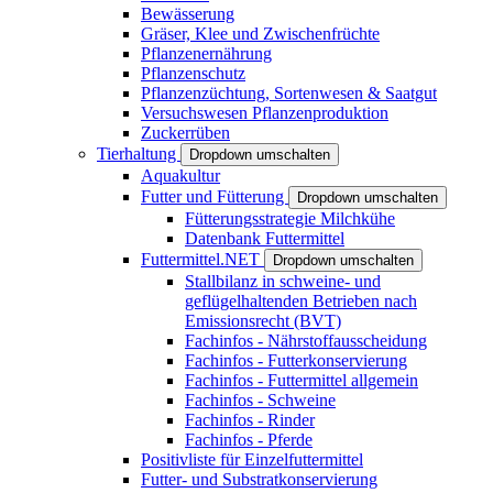
Bewässerung
Gräser, Klee und Zwischenfrüchte
Pflanzenernährung
Pflanzenschutz
Pflanzenzüchtung, Sortenwesen & Saatgut
Versuchswesen Pflanzenproduktion
Zuckerrüben
Tierhaltung
Dropdown umschalten
Aquakultur
Futter und Fütterung
Dropdown umschalten
Fütterungsstrategie Milchkühe
Datenbank Futtermittel
Futtermittel.NET
Dropdown umschalten
Stallbilanz in schweine- und
geflügelhaltenden Betrieben nach
Emissionsrecht (BVT)
Fachinfos - Nährstoffausscheidung
Fachinfos - Futterkonservierung
Fachinfos - Futtermittel allgemein
Fachinfos - Schweine
Fachinfos - Rinder
Fachinfos - Pferde
Positivliste für Einzelfuttermittel
Futter- und Substratkonservierung