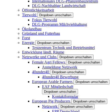
Internationales DLG-Pflanzenbauzentrum
DLG-Nachhaltige Landwirtschaft
Öffentlichkeitsarbeit
Tierwohl
Dropdown umschalten
Fokus Tierwohl
DLG-Programm Milchviehhaltung
Ökolandbau
Grünland und Futterbau
Forst
Energie
Dropdown umschalten
Testzentrum Technik und Betriebsmittel
Entwicklung ländl. Räume
Netzwerke und Clubs
Dropdown umschalten
Female Agri Fellows
Dropdown umschalten
Anmeldung Netzwerk
40under40
Dropdown umschalten
40under40 Bewerbung
European Arable Farmers
Dropdown umschalten
EAF Mitgliedschaft
Dropdown umschalten
Kontaktformular
European Pig Producers
Dropdown umschalten
Netzwerk
Dropdown umschalten
EPP Deutschland