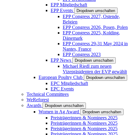
EPP Mitgliedschaft
EPP Events
Dropdown umschalten
EPP Congress 2027, Ostende,
Belgien
EPP Congress 2026, Posen, Polen
EPP Congress 2025, Kolding,
Dänemark
EPP Congress 29-31 May 2024 in
Nantes, France
EPP Congress 2023
EPP News
Dropdown umschalten
Michael Riedl zum neuen
Vizepräsidenten der EVP gewählt
European Poultry Club
Dropdown umschalten
EPC Mitgliedschaft
EPC Events
Technical Committees
WeReforest
Awards
Dropdown umschalten
Women in Ag Award
Dropdown umschalten
Preisträgerinnen & Nominees 2025
Preisträgerinnen & Nominees 2025
Preisträgerinnen & Nominees 2025
Preisträgerinnen & Nominees 2025