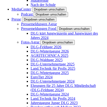
Studierende
Nach der Schule
MediaCenter
Dropdown umschalten
Podcast
Dropdown umschalten
Presse
Dropdown umschalten
Pressemeldungen Agrar
Pressemeldungen Food
Dropdown umschalten
DLG kürt Jungwinzerin und Jungwinzer des
Jahres 2024
Fotos-Agrar
Dropdown umschalten
DLG-Feldtage 2026
DLG-Wintertagung 2026
AGRITECHNICA 2025
DLG-Waldtage 2025
DLG-Unternehmertage 2025
Land.Technik für Profis 2025
DLG-Wintertagung 2025
EuroTier 2024
DLG-Unternehmertage 2024
Ehrungen für 25 Jahre DLG Mitgliedschaft
(DLG-Feldtage 2024)
DLG-Wintertagung 2024
Land.Technik für Profis 2024
Jahrestagung Junge DLG 2023