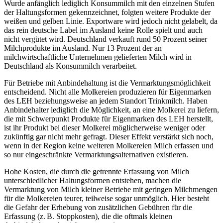
Wurde anfänglich lediglich Konsummilch mit den einzelnen Stufen
der Haltungsformen gekennzeichnet, folgten weitere Produkte der
weißen und gelben Linie. Exportware wird jedoch nicht gelabelt, da
das rein deutsche Label im Ausland keine Rolle spielt und auch
nicht vergütet wird. Deutschland verkauft rund 50 Prozent seiner
Milchprodukte im Ausland. Nur 13 Prozent der an
milchwirtschaftliche Unternehmen gelieferten Milch wird in
Deutschland als Konsummilch verarbeitet.
Für Betriebe mit Anbindehaltung ist die Vermarktungsmöglichkeit
entscheidend. Nicht alle Molkereien produzieren für Eigenmarken
des LEH beziehungsweise an jedem Standort Trinkmilch. Haben
Anbindehalter lediglich die Möglichkeit, an eine Molkerei zu liefern,
die mit Schwerpunkt Produkte für Eigenmarken des LEH herstellt,
ist ihr Produkt bei dieser Molkerei möglicherweise weniger oder
zukünftig gar nicht mehr gefragt. Dieser Effekt verstärkt sich noch,
wenn in der Region keine weiteren Molkereien Milch erfassen und
so nur eingeschränkte Vermarktungsalternativen existieren.
Hohe Kosten, die durch die getrennte Erfassung von Milch
unterschiedlicher Haltungsformen entstehen, machen die
Vermarktung von Milch kleiner Betriebe mit geringen Milchmengen
für die Molkereien teurer, teilweise sogar unmöglich. Hier besteht
die Gefahr der Erhebung von zusätzlichen Gebühren für die
Erfassung (z. B. Stoppkosten), die die oftmals kleinen