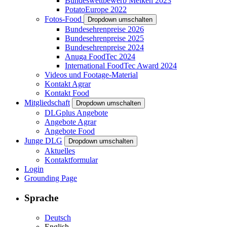
Bundeswettbewerb Melken 2023
PotatoEurope 2022
Fotos-Food
Dropdown umschalten
Bundesehrenpreise 2026
Bundesehrenpreise 2025
Bundesehrenpreise 2024
Anuga FoodTec 2024
International FoodTec Award 2024
Videos und Footage-Material
Kontakt Agrar
Kontakt Food
Mitgliedschaft
Dropdown umschalten
DLGplus Angebote
Angebote Agrar
Angebote Food
Junge DLG
Dropdown umschalten
Aktuelles
Kontaktformular
Login
Grounding Page
Sprache
Deutsch
English