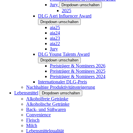
Jury
Dropdown umschalten
2025
DLG Agri Influencer Award
Dropdown umschalten
aia25
aia24
aia23
aia22
Jury
DLG Young Talents Award
Dropdown umschalten
Preisträger & Nominees 2026
Preisträger & Nominees 2025
Preisträger & Nominees 2024
Internationaler DLG-Preis
Nachhaltige Produktivitätssteigerung
Lebensmittel
Dropdown umschalten
Alkoholfreie Getränke
Alkoholische Getränke
Back- und Süßwaren
Convenience
Fleisch
Milch
Lebensmittelqualität