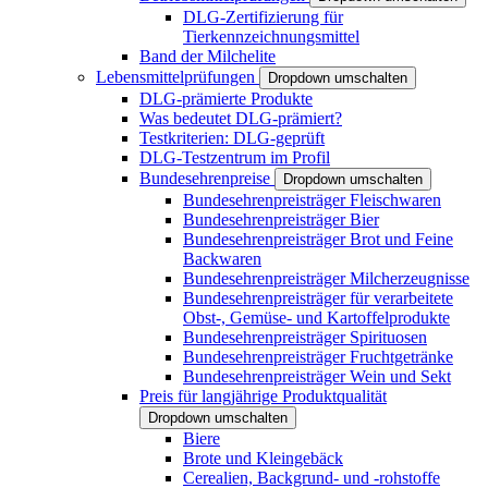
DLG-Zertifizierung für
Tierkennzeichnungsmittel
Band der Milchelite
Lebensmittelprüfungen
Dropdown umschalten
DLG-prämierte Produkte
Was bedeutet DLG-prämiert?
Testkriterien: DLG-geprüft
DLG-Testzentrum im Profil
Bundesehrenpreise
Dropdown umschalten
Bundesehrenpreisträger Fleischwaren
Bundesehrenpreisträger Bier
Bundesehrenpreisträger Brot und Feine
Backwaren
Bundesehrenpreisträger Milcherzeugnisse
Bundesehrenpreisträger für verarbeitete
Obst-, Gemüse- und Kartoffelprodukte
Bundesehrenpreisträger Spirituosen
Bundesehrenpreisträger Fruchtgetränke
Bundesehrenpreisträger Wein und Sekt
Preis für langjährige Produktqualität
Dropdown umschalten
Biere
Brote und Kleingebäck
Cerealien, Backgrund- und -rohstoffe