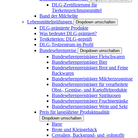
DLG-Zertifizierung für
Tierkennzeichnungsmittel
Band der Milchelite
Lebensmittelprüfungen
Dropdown umschalten
DLG-prämierte Produkte
Was bedeutet DLG-prämiert?
Testkriterien: DLG-geprüft
DLG-Testzentrum im Profil
Bundesehrenpreise
Dropdown umschalten
Bundesehrenpreisträger Fleischwaren
Bundesehrenpreisträger Bier
Bundesehrenpreisträger Brot und Feine
Backwaren
Bundesehrenpreisträger Milcherzeugnisse
Bundesehrenpreisträger für verarbeitete
Obst-, Gemüse- und Kartoffelprodukte
Bundesehrenpreisträger Spirituosen
Bundesehrenpreisträger Fruchtgetränke
Bundesehrenpreisträger Wein und Sekt
Preis für langjährige Produktqualität
Dropdown umschalten
Biere
Brote und Kleingebäck
Cerealien, Backgrund- und -rohstoffe