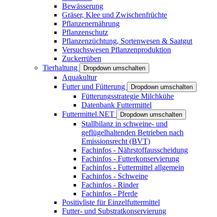
Bewässerung
Gräser, Klee und Zwischenfrüchte
Pflanzenernährung
Pflanzenschutz
Pflanzenzüchtung, Sortenwesen & Saatgut
Versuchswesen Pflanzenproduktion
Zuckerrüben
Tierhaltung
Dropdown umschalten
Aquakultur
Futter und Fütterung
Dropdown umschalten
Fütterungsstrategie Milchkühe
Datenbank Futtermittel
Futtermittel.NET
Dropdown umschalten
Stallbilanz in schweine- und
geflügelhaltenden Betrieben nach
Emissionsrecht (BVT)
Fachinfos - Nährstoffausscheidung
Fachinfos - Futterkonservierung
Fachinfos - Futtermittel allgemein
Fachinfos - Schweine
Fachinfos - Rinder
Fachinfos - Pferde
Positivliste für Einzelfuttermittel
Futter- und Substratkonservierung