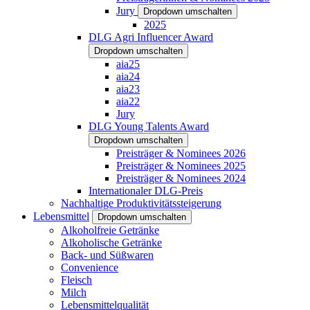
Jury
Dropdown umschalten
2025
DLG Agri Influencer Award
Dropdown umschalten
aia25
aia24
aia23
aia22
Jury
DLG Young Talents Award
Dropdown umschalten
Preisträger & Nominees 2026
Preisträger & Nominees 2025
Preisträger & Nominees 2024
Internationaler DLG-Preis
Nachhaltige Produktivitätssteigerung
Lebensmittel
Dropdown umschalten
Alkoholfreie Getränke
Alkoholische Getränke
Back- und Süßwaren
Convenience
Fleisch
Milch
Lebensmittelqualität