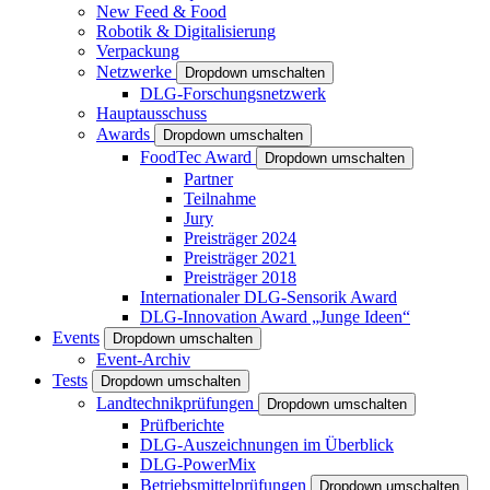
New Feed & Food
Robotik & Digitalisierung
Verpackung
Netzwerke
Dropdown umschalten
DLG-Forschungsnetzwerk
Hauptausschuss
Awards
Dropdown umschalten
FoodTec Award
Dropdown umschalten
Partner
Teilnahme
Jury
Preisträger 2024
Preisträger 2021
Preisträger 2018
Internationaler DLG-Sensorik Award
DLG-Innovation Award „Junge Ideen“
Events
Dropdown umschalten
Event-Archiv
Tests
Dropdown umschalten
Landtechnikprüfungen
Dropdown umschalten
Prüfberichte
DLG-Auszeichnungen im Überblick
DLG-PowerMix
Betriebsmittelprüfungen
Dropdown umschalten