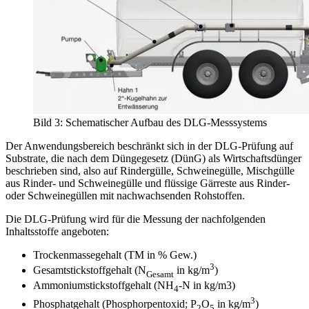
Bild 3: Schematischer Aufbau des DLG-Messsystems
Der Anwendungsbereich beschränkt sich in der DLG-Prüfung auf
Substrate, die nach dem Düngegesetz (DünG) als Wirtschaftsdünger
beschrieben sind, also auf Rindergülle, Schweinegülle, Mischgülle
aus Rinder- und Schweinegülle und flüssige Gärreste aus Rinder-
oder Schweinegüllen mit nachwachsenden Rohstoffen.
Die DLG-Prüfung wird für die Messung der nachfolgenden
Inhaltsstoffe angeboten:
Trockenmassegehalt (TM in % Gew.)
3
Gesamtstickstoffgehalt (N
in kg/m
)
Gesamt
Ammoniumstickstoffgehalt (NH
-N in kg/m3)
4
3
Phosphatgehalt (Phosphorpentoxid; P
O
in kg/m
)
2
5