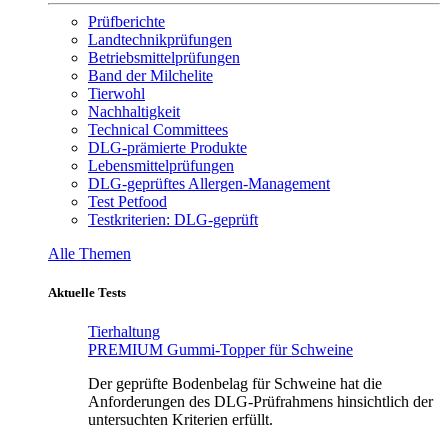
Prüfberichte
Landtechnikprüfungen
Betriebsmittelprüfungen
Band der Milchelite
Tierwohl
Nachhaltigkeit
Technical Committees
DLG-prämierte Produkte
Lebensmittelprüfungen
DLG-geprüftes Allergen-Management
Test Petfood
Testkriterien: DLG-geprüft
Alle Themen
Aktuelle Tests
Tierhaltung
PREMIUM Gummi-Topper für Schweine
Der geprüfte Bodenbelag für Schweine hat die
Anforderungen des DLG-Prüfrahmens hinsichtlich der
untersuchten Kriterien erfüllt.