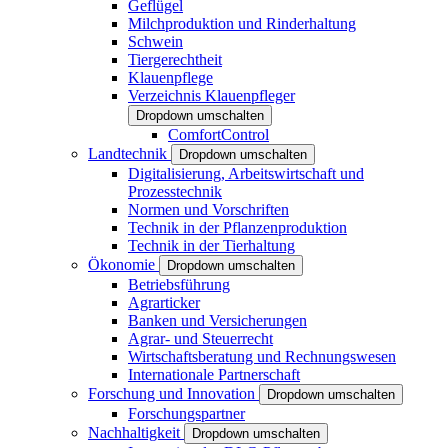
Geflügel
Milchproduktion und Rinderhaltung
Schwein
Tiergerechtheit
Klauenpflege
Verzeichnis Klauenpfleger
Dropdown umschalten
ComfortControl
Landtechnik
Dropdown umschalten
Digitalisierung, Arbeitswirtschaft und
Prozesstechnik
Normen und Vorschriften
Technik in der Pflanzenproduktion
Technik in der Tierhaltung
Ökonomie
Dropdown umschalten
Betriebsführung
Agrarticker
Banken und Versicherungen
Agrar- und Steuerrecht
Wirtschaftsberatung und Rechnungswesen
Internationale Partnerschaft
Forschung und Innovation
Dropdown umschalten
Forschungspartner
Nachhaltigkeit
Dropdown umschalten