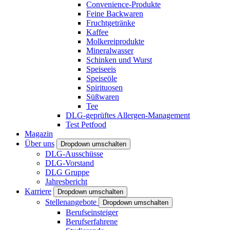
Convenience-Produkte
Feine Backwaren
Fruchtgetränke
Kaffee
Molkereiprodukte
Mineralwasser
Schinken und Wurst
Speiseeis
Speiseöle
Spirituosen
Süßwaren
Tee
DLG-geprüftes Allergen-Management
Test Petfood
Magazin
Über uns
Dropdown umschalten
DLG-Ausschüsse
DLG-Vorstand
DLG Gruppe
Jahresbericht
Karriere
Dropdown umschalten
Stellenangebote
Dropdown umschalten
Berufseinsteiger
Berufserfahrene