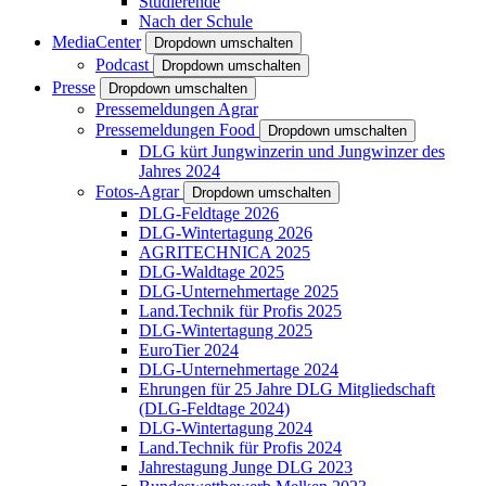
Studierende
Nach der Schule
MediaCenter
Dropdown umschalten
Podcast
Dropdown umschalten
Presse
Dropdown umschalten
Pressemeldungen Agrar
Pressemeldungen Food
Dropdown umschalten
DLG kürt Jungwinzerin und Jungwinzer des
Jahres 2024
Fotos-Agrar
Dropdown umschalten
DLG-Feldtage 2026
DLG-Wintertagung 2026
AGRITECHNICA 2025
DLG-Waldtage 2025
DLG-Unternehmertage 2025
Land.Technik für Profis 2025
DLG-Wintertagung 2025
EuroTier 2024
DLG-Unternehmertage 2024
Ehrungen für 25 Jahre DLG Mitgliedschaft
(DLG-Feldtage 2024)
DLG-Wintertagung 2024
Land.Technik für Profis 2024
Jahrestagung Junge DLG 2023