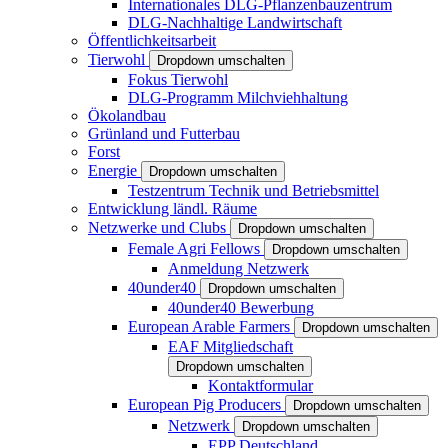
Internationales DLG-Pflanzenbauzentrum
DLG-Nachhaltige Landwirtschaft
Öffentlichkeitsarbeit
Tierwohl
Dropdown umschalten
Fokus Tierwohl
DLG-Programm Milchviehhaltung
Ökolandbau
Grünland und Futterbau
Forst
Energie
Dropdown umschalten
Testzentrum Technik und Betriebsmittel
Entwicklung ländl. Räume
Netzwerke und Clubs
Dropdown umschalten
Female Agri Fellows
Dropdown umschalten
Anmeldung Netzwerk
40under40
Dropdown umschalten
40under40 Bewerbung
European Arable Farmers
Dropdown umschalten
EAF Mitgliedschaft
Dropdown umschalten
Kontaktformular
European Pig Producers
Dropdown umschalten
Netzwerk
Dropdown umschalten
EPP Deutschland