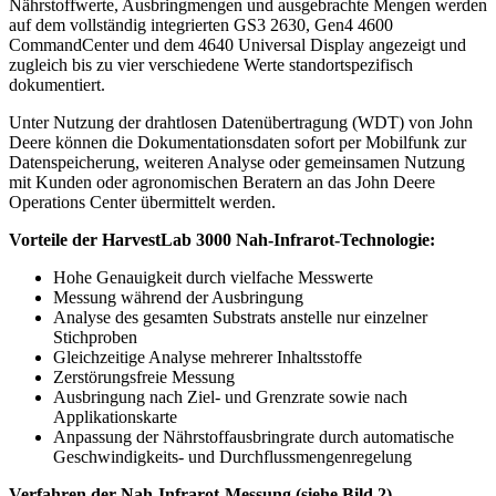
Nährstoffwerte, Ausbringmengen und ausgebrachte Mengen werden
auf dem vollständig integrierten GS3 2630, Gen4 4600
CommandCenter und dem 4640 Universal Display angezeigt und
zugleich bis zu vier verschiedene Werte standortspezifisch
dokumentiert.
Unter Nutzung der drahtlosen Datenübertragung (WDT) von John
Deere können die Dokumentationsdaten sofort per Mobilfunk zur
Datenspeicherung, weiteren Analyse oder gemeinsamen Nutzung
mit Kunden oder agronomischen Beratern an das John Deere
Operations Center übermittelt werden.
Vorteile der HarvestLab 3000 Nah-Infrarot-Technologie:
Hohe Genauigkeit durch vielfache Messwerte
Messung während der Aus­bringung
Analyse des gesamten Subs­trats anstelle nur einzelner
Stichproben
Gleichzeitige Analyse mehrerer Inhaltsstoffe
Zerstörungsfreie Messung
Ausbringung nach Ziel- und Grenzrate sowie nach
Applikationskarte
Anpassung der Nährstoffausbringrate durch automatische
Geschwindigkeits- und Durchflussmengenregelung
Verfahren der Nah-Infrarot-Messung (siehe Bild 2)