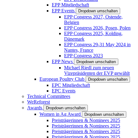
EPP Mitgliedschaft
EPP Events
Dropdown umschalten
EPP Congress 2027, Ostende,
Belgien
EPP Congress 2026, Posen, Polen
EPP Congress 2025, Kolding,
Dänemark
EPP Congress 29-31 May 2024 in
Nantes, France
EPP Congress 2023
EPP News
Dropdown umschalten
Michael Riedl zum neuen
Vizepräsidenten der EVP gewählt
European Poultry Club
Dropdown umschalten
EPC Mitgliedschaft
EPC Events
Technical Committees
WeReforest
Awards
Dropdown umschalten
Women in Ag Award
Dropdown umschalten
Preisträgerinnen & Nominees 2025
Preisträgerinnen & Nominees 2025
Preisträgerinnen & Nominees 2025
Preisträgerinnen & Nominees 2025