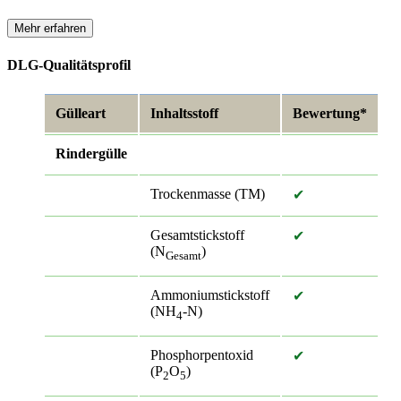
Mehr erfahren
DLG-Qualitätsprofil
Gülleart
Inhaltsstoff
Bewertung*
Rindergülle
Trockenmasse (TM)
✔
Gesamtstickstoff
✔
(N
)
Gesamt
Ammoniumstickstoff
✔
(NH
-N)
4
Phosphorpentoxid
✔
(P
O
)
2
5