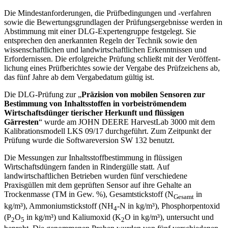
Die Mindestanforderungen, die Prüf­bedingungen und -verfahren
sowie die Bewertungsgrundlagen der Prüfungsergebnisse werden in
Abstimmung mit einer DLG-Expertengruppe festgelegt. Sie
entsprechen den anerkannten Regeln der Technik sowie den
wissenschaft­lichen und landwirtschaftlichen Erkenntnissen und
Erfordernissen. Die erfolgreiche Prüfung schließt mit der Veröffent­
lichung eines Prüfberichtes sowie der Vergabe des Prüfzeichens ab,
das fünf Jahre ab dem Vergabedatum gültig ist.
Die DLG-Prüfung zur „
Präzision von mobilen Sensoren zur
Bestimmung von Inhaltsstoffen in vorbeiströmendem
Wirtschaftsdünger tierischer Herkunft und flüssigen
Gärresten
“ wurde am JOHN DEERE HarvestLab 3000 mit dem
Kalibrationsmodell LKS 09/17 durchgeführt. Zum Zeitpunkt der
Prüfung wurde die Softwareversion SW 132 benutzt.
Die Messungen zur Inhaltsstoffbestimmung in flüssigen
Wirtschaftsdüngern fanden in Rindergülle statt. Auf
landwirtschaftlichen Betrieben wurden fünf verschiedene
Praxisgüllen mit dem geprüften Sensor auf ihre Gehalte an
Trockenmasse (TM in Gew. %), Gesamtstickstoff (N
in
Gesamt
kg/m³), Ammoniumstickstoff (NH
-N in kg/m³), Phosphorpentoxid
4
(P
O
in kg/m³) und Kaliumoxid (K
O in kg/m³), untersucht und
2
5
2