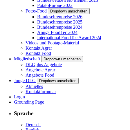
Bundeswettbewerb Melken 2023
PotatoEurope 2022
Fotos-Food
Dropdown umschalten
Bundesehrenpreise 2026
Bundesehrenpreise 2025
Bundesehrenpreise 2024
Anuga FoodTec 2024
International FoodTec Award 2024
Videos und Footage-Material
Kontakt Agrar
Kontakt Food
Mitgliedschaft
Dropdown umschalten
DLGplus Angebote
Angebote Agrar
Angebote Food
Junge DLG
Dropdown umschalten
Aktuelles
Kontaktformular
Login
Grounding Page
Sprache
Deutsch
English