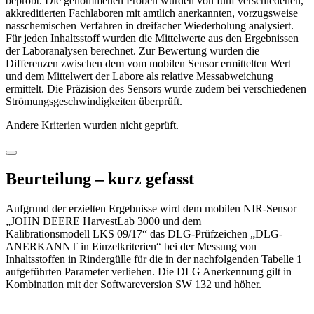
beprobt. Die genommenen Proben wurden von fünf verschiedenen,
akkreditierten Fachlaboren mit amtlich anerkannten, vorzugsweise
nasschemischen Verfahren in dreifacher Wiederholung analysiert.
Für jeden Inhaltsstoff wurden die Mittelwerte aus den Ergebnissen
der Labor­analysen berechnet. Zur Bewertung wurden die
Differenzen zwischen dem vom mobilen Sensor ermittelten Wert
und dem Mittelwert der Labore als relative Messabweichung
ermittelt. Die Präzision des Sensors wurde zudem bei verschiedenen
Strömungsgeschwindigkeiten überprüft.
Andere Kriterien wurden nicht geprüft.
Beurteilung – kurz gefasst
Aufgrund der erzielten Ergebnisse wird dem mobilen NIR-Sensor
„JOHN DEERE HarvestLab 3000 und dem
Kalibrationsmodell LKS 09/17“ das DLG-Prüfzeichen „DLG-
ANERKANNT in Einzel­kriterien“ bei der Messung von
Inhaltsstoffen in Rindergülle für die in der nachfolgenden Tabelle 1
aufgeführten Parameter verliehen. Die DLG Anerkennung gilt in
Kombination mit der Software­version SW 132 und höher.