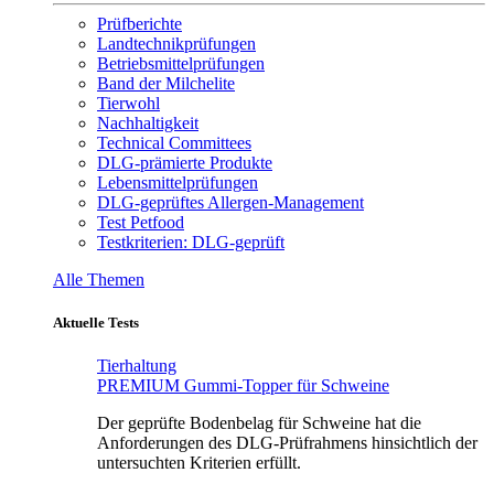
Prüfberichte
Landtechnikprüfungen
Betriebsmittelprüfungen
Band der Milchelite
Tierwohl
Nachhaltigkeit
Technical Committees
DLG-prämierte Produkte
Lebensmittelprüfungen
DLG-geprüftes Allergen-Management
Test Petfood
Testkriterien: DLG-geprüft
Alle Themen
Aktuelle Tests
Tierhaltung
PREMIUM Gummi-Topper für Schweine
Der geprüfte Bodenbelag für Schweine hat die
Anforderungen des DLG-Prüfrahmens hinsichtlich der
untersuchten Kriterien erfüllt.