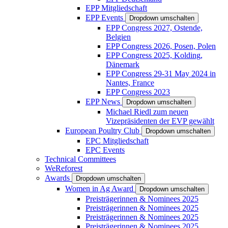
EPP Mitgliedschaft
EPP Events
Dropdown umschalten
EPP Congress 2027, Ostende,
Belgien
EPP Congress 2026, Posen, Polen
EPP Congress 2025, Kolding,
Dänemark
EPP Congress 29-31 May 2024 in
Nantes, France
EPP Congress 2023
EPP News
Dropdown umschalten
Michael Riedl zum neuen
Vizepräsidenten der EVP gewählt
European Poultry Club
Dropdown umschalten
EPC Mitgliedschaft
EPC Events
Technical Committees
WeReforest
Awards
Dropdown umschalten
Women in Ag Award
Dropdown umschalten
Preisträgerinnen & Nominees 2025
Preisträgerinnen & Nominees 2025
Preisträgerinnen & Nominees 2025
Preisträgerinnen & Nominees 2025