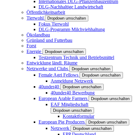
Internationales DLG-Pflanzenbauzentrum
DLG-Nachhaltige Landwirtschaft
Öffentlichkeitsarbeit
Tierwohl
Dropdown umschalten
Fokus Tierwohl
DLG-Programm Milchviehhaltung
Ökolandbau
Grünland und Futterbau
Forst
Energie
Dropdown umschalten
Testzentrum Technik und Betriebsmittel
Entwicklung ländl. Räume
Netzwerke und Clubs
Dropdown umschalten
Female Agri Fellows
Dropdown umschalten
Anmeldung Netzwerk
40under40
Dropdown umschalten
40under40 Bewerbung
European Arable Farmers
Dropdown umschalten
EAF Mitgliedschaft
Dropdown umschalten
Kontaktformular
European Pig Producers
Dropdown umschalten
Netzwerk
Dropdown umschalten
EPP Deutschland