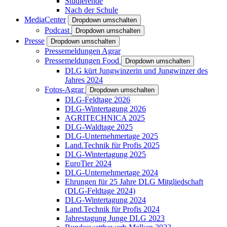
Studierende
Nach der Schule
MediaCenter
Dropdown umschalten
Podcast
Dropdown umschalten
Presse
Dropdown umschalten
Pressemeldungen Agrar
Pressemeldungen Food
Dropdown umschalten
DLG kürt Jungwinzerin und Jungwinzer des
Jahres 2024
Fotos-Agrar
Dropdown umschalten
DLG-Feldtage 2026
DLG-Wintertagung 2026
AGRITECHNICA 2025
DLG-Waldtage 2025
DLG-Unternehmertage 2025
Land.Technik für Profis 2025
DLG-Wintertagung 2025
EuroTier 2024
DLG-Unternehmertage 2024
Ehrungen für 25 Jahre DLG Mitgliedschaft
(DLG-Feldtage 2024)
DLG-Wintertagung 2024
Land.Technik für Profis 2024
Jahrestagung Junge DLG 2023