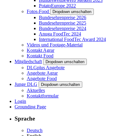
Bundeswettbewerb Melken 2023
PotatoEurope 2022
Fotos-Food
Dropdown umschalten
Bundesehrenpreise 2026
Bundesehrenpreise 2025
Bundesehrenpreise 2024
Anuga FoodTec 2024
International FoodTec Award 2024
Videos und Footage-Material
Kontakt Agrar
Kontakt Food
Mitgliedschaft
Dropdown umschalten
DLGplus Angebote
Angebote Agrar
Angebote Food
Junge DLG
Dropdown umschalten
Aktuelles
Kontaktformular
Login
Grounding Page
Sprache
Deutsch
English