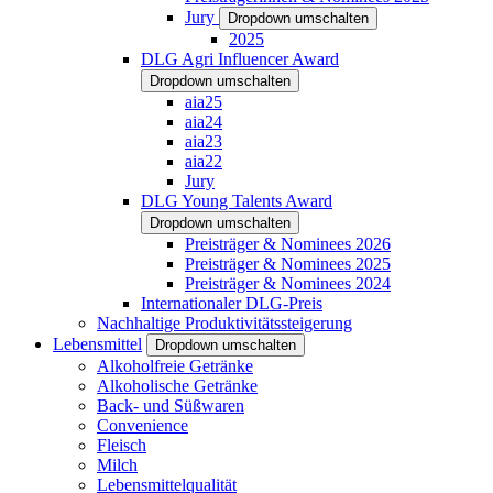
Jury
Dropdown umschalten
2025
DLG Agri Influencer Award
Dropdown umschalten
aia25
aia24
aia23
aia22
Jury
DLG Young Talents Award
Dropdown umschalten
Preisträger & Nominees 2026
Preisträger & Nominees 2025
Preisträger & Nominees 2024
Internationaler DLG-Preis
Nachhaltige Produktivitätssteigerung
Lebensmittel
Dropdown umschalten
Alkoholfreie Getränke
Alkoholische Getränke
Back- und Süßwaren
Convenience
Fleisch
Milch
Lebensmittelqualität