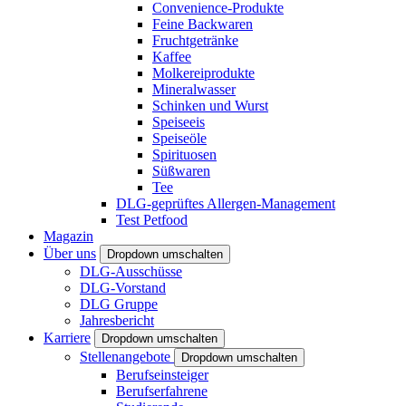
Convenience-Produkte
Feine Backwaren
Fruchtgetränke
Kaffee
Molkereiprodukte
Mineralwasser
Schinken und Wurst
Speiseeis
Speiseöle
Spirituosen
Süßwaren
Tee
DLG-geprüftes Allergen-Management
Test Petfood
Magazin
Über uns
Dropdown umschalten
DLG-Ausschüsse
DLG-Vorstand
DLG Gruppe
Jahresbericht
Karriere
Dropdown umschalten
Stellenangebote
Dropdown umschalten
Berufseinsteiger
Berufserfahrene