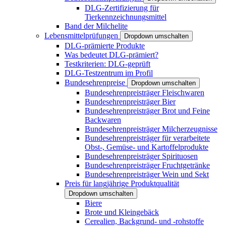
DLG-Zertifizierung für
Tierkennzeichnungsmittel
Band der Milchelite
Lebensmittelprüfungen
Dropdown umschalten
DLG-prämierte Produkte
Was bedeutet DLG-prämiert?
Testkriterien: DLG-geprüft
DLG-Testzentrum im Profil
Bundesehrenpreise
Dropdown umschalten
Bundesehrenpreisträger Fleischwaren
Bundesehrenpreisträger Bier
Bundesehrenpreisträger Brot und Feine
Backwaren
Bundesehrenpreisträger Milcherzeugnisse
Bundesehrenpreisträger für verarbeitete
Obst-, Gemüse- und Kartoffelprodukte
Bundesehrenpreisträger Spirituosen
Bundesehrenpreisträger Fruchtgetränke
Bundesehrenpreisträger Wein und Sekt
Preis für langjährige Produktqualität
Dropdown umschalten
Biere
Brote und Kleingebäck
Cerealien, Backgrund- und -rohstoffe