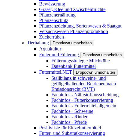
Bewässerung
Gräser, Klee und Zwischenfrüchte
Pflanzenernährung
Pflanzenschutz
Pflanzenzüchtung, Sortenwesen & Saatgut
Versuchswesen Pflanzenproduktion
Zuckerrüben
Tierhaltung
Dropdown umschalten
Aquakultur
Futter und Fütterung
Dropdown umschalten
Fütterungsstrategie Milchkühe
Datenbank Futtermittel
Futtermittel.NET
Dropdown umschalten
Stallbilanz in schweine- und
geflügelhaltenden Betrieben nach
Emissionsrecht (BVT)
Fachinfos - Nährstoffausscheidung
Fachinfos - Futterkonservierung
Fachinfos - Futtermittel allgemein
Fachinfos - Schweine
Fachinfos - Rinder
Fachinfos - Pferde
Positivliste für Einzelfuttermittel
Futter- und Substratkonservierung