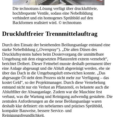
Die technotrans-Lösung verfügt über druckluftfreie,
hochfrequente Ventile, sodass eine Nebelbildung
verhindert und ein homogenes Sprühbild auf den
Backformen realisiert wird. © technotrans
Druckluftfreier Trennmittel­auftrag
Durch den Einsatz der bestehenden Beölungsanlage entstand eine
starke Nebelbildung („Overspray“). „Die alten Düsen des
Druckluftsystems haben beim Dosiervorgang die unmittelbare
Umgebung mit dem eingesetzten Pflanzenfett extrem vernebelt“,
berichtet Deibert. Dieser Fettnebel musste deshalb permanent über
eine Anlage abgesaugt und die Abluft abgereinigt werden, ehe sie
über das Dach in die Umgebungsluft entweichen konnte. „Das
abgesaugte Öl steht dem Prozess nicht mehr zur Verfügung – das
kostet Geld“, so der Projektmanager. Durch diese Vernebelung
entstand nicht nur ein Verlust an Pflanzenöl, es belastete auch die
Abluftfilter der Absauganlage. Zudem war die Maschine fest
verbaut, was die Wartung und Reinigung aufwendig gestaltete. Die
zentralen Anforderungen an die neue Beölungsanlage waren
deshalb klar definiert: ein nebelarmes und präzises Sprühbild,
kompakte Bauweise, bessere Service- und
Reinigungsfreundlichkeit.