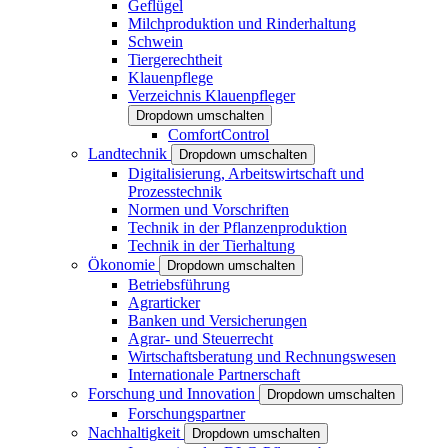
Geflügel
Milchproduktion und Rinderhaltung
Schwein
Tiergerechtheit
Klauenpflege
Verzeichnis Klauenpfleger
Dropdown umschalten
ComfortControl
Landtechnik
Dropdown umschalten
Digitalisierung, Arbeitswirtschaft und
Prozesstechnik
Normen und Vorschriften
Technik in der Pflanzenproduktion
Technik in der Tierhaltung
Ökonomie
Dropdown umschalten
Betriebsführung
Agrarticker
Banken und Versicherungen
Agrar- und Steuerrecht
Wirtschaftsberatung und Rechnungswesen
Internationale Partnerschaft
Forschung und Innovation
Dropdown umschalten
Forschungspartner
Nachhaltigkeit
Dropdown umschalten