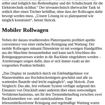
selbst sind lediglich das Bediendisplay und der Schaltschrank für die
Elektrotechnik sichtbar.“ Der niveautechnisch überwachte Tank ist
seitlich über einen Trichter befüllbar, ohne dass der Rollwagen dafür
bewegt werden muss. „Unsere Lösung ist so platzsparend wie
möglich konstruiert“, betont Skricek.
Mobiler Rollwagen
Neben der daraus resultierenden Platzersparnis profitiert apetito
convenience von einer einfachen Reinigung und Wartung: Der
mobile Rollwagen mitsamt Düsenleiste ist mit wenigen Handgriffen
aus der Maschine herausnehmbar und kann nach Abschluss des
Reinigungsprozesses wieder in die Backlinie eingefahren werden –
Arretierungen sorgen dafür, dass er sich immer exakt an der
vorgesehen Position befindet.
„Das Display ist zusätzlich durch ein Edelstahlgehäuse vor
Wasserstrahlen aus Hochdruckreinigern geschützt und alle zu
wartenden Bauteile sind leicht zugänglich“, sagt Skricek. Zum
Vergleich: Das alte, fest verbaute System verfügte aufgrund des
Einsatzes von Druckluft unter anderem über einen notwendigen
Verfahrmechanismus, um für den Trennmittelauftrag zwischen zwei
Backformreihen vor- und zurückzufahren. Eine
lebensmittelkonforme Reinigung und regelmäßige Wartung waren