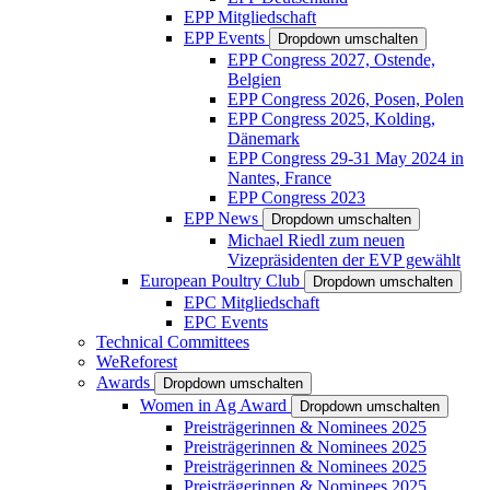
EPP Mitgliedschaft
EPP Events
Dropdown umschalten
EPP Congress 2027, Ostende,
Belgien
EPP Congress 2026, Posen, Polen
EPP Congress 2025, Kolding,
Dänemark
EPP Congress 29-31 May 2024 in
Nantes, France
EPP Congress 2023
EPP News
Dropdown umschalten
Michael Riedl zum neuen
Vizepräsidenten der EVP gewählt
European Poultry Club
Dropdown umschalten
EPC Mitgliedschaft
EPC Events
Technical Committees
WeReforest
Awards
Dropdown umschalten
Women in Ag Award
Dropdown umschalten
Preisträgerinnen & Nominees 2025
Preisträgerinnen & Nominees 2025
Preisträgerinnen & Nominees 2025
Preisträgerinnen & Nominees 2025