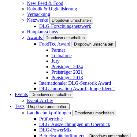
New Feed & Food
Robotik & Digitalisierung
Verpackung
Netzwerke
Dropdown umschalten
DLG-Forschungsnetzwerk
Hauptausschuss
Awards
Dropdown umschalten
FoodTec Award
Dropdown umschalten
Partner
Teilnahme
Jury
Preisträger 2024
Preisträger 2021
Preisträger 2018
Internationaler DLG-Sensorik Award
DLG-Innovation Award „Junge Ideen“
Events
Dropdown umschalten
Event-Archiv
Tests
Dropdown umschalten
Landtechnikprüfungen
Dropdown umschalten
Prüfberichte
DLG-Auszeichnungen im Überblick
DLG-PowerMix
Betriebsmittelprüfungen
Dropdown umschalten