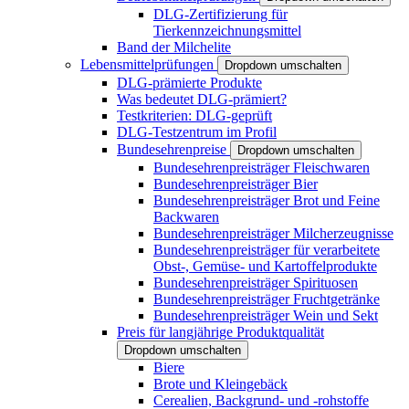
DLG-Zertifizierung für
Tierkennzeichnungsmittel
Band der Milchelite
Lebensmittelprüfungen
Dropdown umschalten
DLG-prämierte Produkte
Was bedeutet DLG-prämiert?
Testkriterien: DLG-geprüft
DLG-Testzentrum im Profil
Bundesehrenpreise
Dropdown umschalten
Bundesehrenpreisträger Fleischwaren
Bundesehrenpreisträger Bier
Bundesehrenpreisträger Brot und Feine
Backwaren
Bundesehrenpreisträger Milcherzeugnisse
Bundesehrenpreisträger für verarbeitete
Obst-, Gemüse- und Kartoffelprodukte
Bundesehrenpreisträger Spirituosen
Bundesehrenpreisträger Fruchtgetränke
Bundesehrenpreisträger Wein und Sekt
Preis für langjährige Produktqualität
Dropdown umschalten
Biere
Brote und Kleingebäck
Cerealien, Backgrund- und -rohstoffe