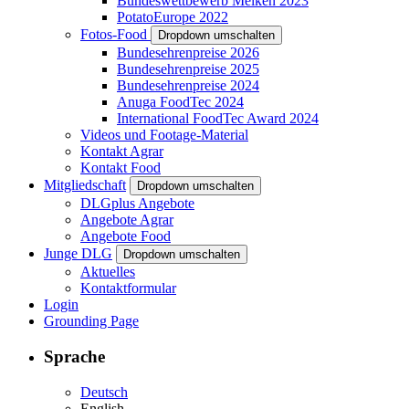
Bundeswettbewerb Melken 2023
PotatoEurope 2022
Fotos-Food
Dropdown umschalten
Bundesehrenpreise 2026
Bundesehrenpreise 2025
Bundesehrenpreise 2024
Anuga FoodTec 2024
International FoodTec Award 2024
Videos und Footage-Material
Kontakt Agrar
Kontakt Food
Mitgliedschaft
Dropdown umschalten
DLGplus Angebote
Angebote Agrar
Angebote Food
Junge DLG
Dropdown umschalten
Aktuelles
Kontaktformular
Login
Grounding Page
Sprache
Deutsch
English