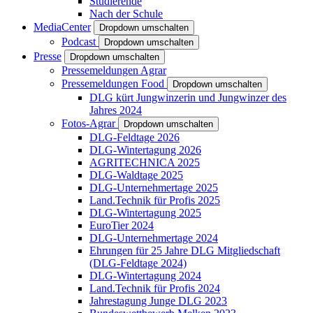
Studierende
Nach der Schule
MediaCenter
Dropdown umschalten
Podcast
Dropdown umschalten
Presse
Dropdown umschalten
Pressemeldungen Agrar
Pressemeldungen Food
Dropdown umschalten
DLG kürt Jungwinzerin und Jungwinzer des
Jahres 2024
Fotos-Agrar
Dropdown umschalten
DLG-Feldtage 2026
DLG-Wintertagung 2026
AGRITECHNICA 2025
DLG-Waldtage 2025
DLG-Unternehmertage 2025
Land.Technik für Profis 2025
DLG-Wintertagung 2025
EuroTier 2024
DLG-Unternehmertage 2024
Ehrungen für 25 Jahre DLG Mitgliedschaft
(DLG-Feldtage 2024)
DLG-Wintertagung 2024
Land.Technik für Profis 2024
Jahrestagung Junge DLG 2023