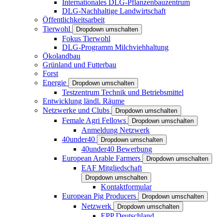
Internationales DLG-Pflanzenbauzentrum
DLG-Nachhaltige Landwirtschaft
Öffentlichkeitsarbeit
Tierwohl
Dropdown umschalten
Fokus Tierwohl
DLG-Programm Milchviehhaltung
Ökolandbau
Grünland und Futterbau
Forst
Energie
Dropdown umschalten
Testzentrum Technik und Betriebsmittel
Entwicklung ländl. Räume
Netzwerke und Clubs
Dropdown umschalten
Female Agri Fellows
Dropdown umschalten
Anmeldung Netzwerk
40under40
Dropdown umschalten
40under40 Bewerbung
European Arable Farmers
Dropdown umschalten
EAF Mitgliedschaft
Dropdown umschalten
Kontaktformular
European Pig Producers
Dropdown umschalten
Netzwerk
Dropdown umschalten
EPP Deutschland