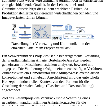
auf lange Sicht weder wirtschaftlich tragfähig noch gewährleistet sie
eine gleichbleibende Qualität. In der Lebensmittel- und
Getränkeindustrie birgt dies zudem erhebliche Risiken, da
Produktionsfehler zu gravierenden wirtschaftlichen Schäden und
Imageverlusten führen können.
Darstellung der Vernetzung und Kommunikation der
einzelnen Akteure im Projekt VersiPack.
Ein Schwerpunkt des Projektes ist die bedarfsgerechte Gestaltung
der wandlungsfähi­gen Anlage. Bestehende Ansätze werden
gemeinsam mit Maschinenherstellern analysiert, bewertet und
angepasst. Die Validierung erfolgt in einem zweistufigen Verfahren.
Zunächst wird ein Demonstrator für Abfüllprozesse exemplarisch
konzeptioniert und aufgebaut. Anschließend wird das entwickelte
Konzept im industriellen Kontext von den Partnern für die
Gestaltung der realen Anlage (Flaschen-und Dosenabfüllung)
angewendet.
Ziel des Gesamtprojektes VersiPack ist die Schaffung eines
neuartigen, wandlungsfähigen Anlagenkonzeptes für die