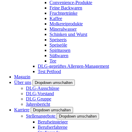
Convenience-Produkte
Feine Backwaren
Fruchtgetränke
Kaffee
Molkereiprodukte
Mineralwasser
Schinken und Wurst
Speiseeis
Speiseöle
Spirituosen
Süßwaren
Tee
DLG-geprüftes Allergen-Management
Test Petfood
Magazin
Über uns
Dropdown umschalten
DLG-Ausschüsse
DLG-Vorstand
DLG Gruppe
Jahresbericht
Karriere
Dropdown umschalten
Stellenangebote
Dropdown umschalten
Berufseinsteiger
Berufserfahrene