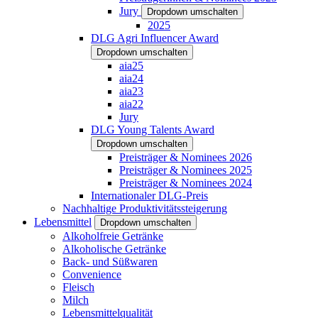
Jury
Dropdown umschalten
2025
DLG Agri Influencer Award
Dropdown umschalten
aia25
aia24
aia23
aia22
Jury
DLG Young Talents Award
Dropdown umschalten
Preisträger & Nominees 2026
Preisträger & Nominees 2025
Preisträger & Nominees 2024
Internationaler DLG-Preis
Nachhaltige Produktivitätssteigerung
Lebensmittel
Dropdown umschalten
Alkoholfreie Getränke
Alkoholische Getränke
Back- und Süßwaren
Convenience
Fleisch
Milch
Lebensmittelqualität