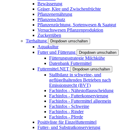
Bewässerung
Gräser, Klee und Zwischenfrüchte
Pflanzenernährung
Pflanzenschutz
Pflanzenzüchtung, Sortenwesen & Saatgut
Versuchswesen Pflanzenproduktion
Zuckerrüben
Tierhaltung
Dropdown umschalten
Aquakultur
Futter und Fütterung
Dropdown umschalten
Fütterungsstrategie Milchkühe
Datenbank Futtermittel
Futtermittel.NET
Dropdown umschalten
Stallbilanz in schweine- und
geflügelhaltenden Betrieben nach
Emissionsrecht (BVT)
Fachinfos - Nährstoffausscheidung
Fachinfos - Futterkonservierung
Fachinfos - Futtermittel allgemein
Fachinfos - Schweine
Fachinfos - Rinder
Fachinfos - Pferde
Positivliste für Einzelfuttermittel
Futter- und Substratkonservierung