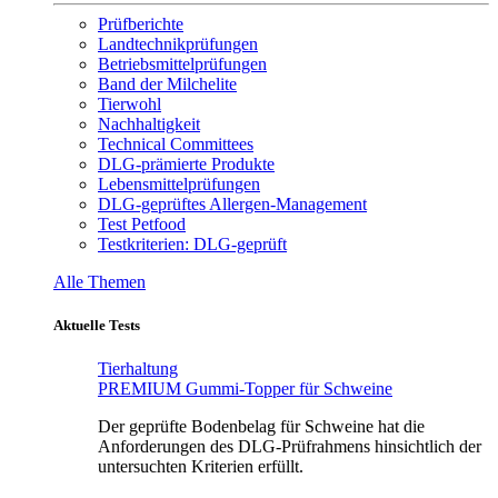
Prüfberichte
Landtechnikprüfungen
Betriebsmittelprüfungen
Band der Milchelite
Tierwohl
Nachhaltigkeit
Technical Committees
DLG-prämierte Produkte
Lebensmittelprüfungen
DLG-geprüftes Allergen-Management
Test Petfood
Testkriterien: DLG-geprüft
Alle Themen
Aktuelle Tests
Tierhaltung
PREMIUM Gummi-Topper für Schweine
Der geprüfte Bodenbelag für Schweine hat die
Anforderungen des DLG-Prüfrahmens hinsichtlich der
untersuchten Kriterien erfüllt.