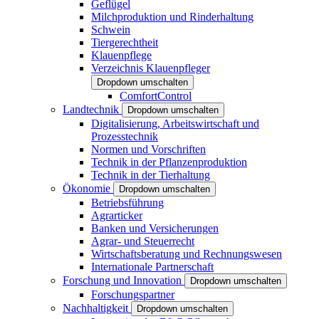
Geflügel
Milchproduktion und Rinderhaltung
Schwein
Tiergerechtheit
Klauenpflege
Verzeichnis Klauenpfleger
Dropdown umschalten
ComfortControl
Landtechnik
Dropdown umschalten
Digitalisierung, Arbeitswirtschaft und
Prozesstechnik
Normen und Vorschriften
Technik in der Pflanzenproduktion
Technik in der Tierhaltung
Ökonomie
Dropdown umschalten
Betriebsführung
Agrarticker
Banken und Versicherungen
Agrar- und Steuerrecht
Wirtschaftsberatung und Rechnungswesen
Internationale Partnerschaft
Forschung und Innovation
Dropdown umschalten
Forschungspartner
Nachhaltigkeit
Dropdown umschalten