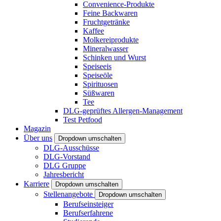
Convenience-Produkte
Feine Backwaren
Fruchtgetränke
Kaffee
Molkereiprodukte
Mineralwasser
Schinken und Wurst
Speiseeis
Speiseöle
Spirituosen
Süßwaren
Tee
DLG-geprüftes Allergen-Management
Test Petfood
Magazin
Über uns
Dropdown umschalten
DLG-Ausschüsse
DLG-Vorstand
DLG Gruppe
Jahresbericht
Karriere
Dropdown umschalten
Stellenangebote
Dropdown umschalten
Berufseinsteiger
Berufserfahrene