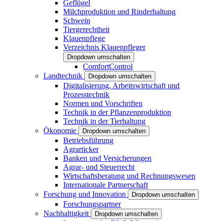
Geflügel
Milchproduktion und Rinderhaltung
Schwein
Tiergerechtheit
Klauenpflege
Verzeichnis Klauenpfleger
Dropdown umschalten
ComfortControl
Landtechnik
Dropdown umschalten
Digitalisierung, Arbeitswirtschaft und
Prozesstechnik
Normen und Vorschriften
Technik in der Pflanzenproduktion
Technik in der Tierhaltung
Ökonomie
Dropdown umschalten
Betriebsführung
Agrarticker
Banken und Versicherungen
Agrar- und Steuerrecht
Wirtschaftsberatung und Rechnungswesen
Internationale Partnerschaft
Forschung und Innovation
Dropdown umschalten
Forschungspartner
Nachhaltigkeit
Dropdown umschalten