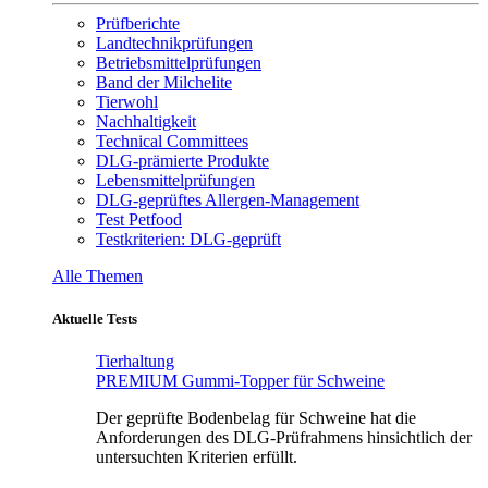
Prüfberichte
Landtechnikprüfungen
Betriebsmittelprüfungen
Band der Milchelite
Tierwohl
Nachhaltigkeit
Technical Committees
DLG-prämierte Produkte
Lebensmittelprüfungen
DLG-geprüftes Allergen-Management
Test Petfood
Testkriterien: DLG-geprüft
Alle Themen
Aktuelle Tests
Tierhaltung
PREMIUM Gummi-Topper für Schweine
Der geprüfte Bodenbelag für Schweine hat die
Anforderungen des DLG-Prüfrahmens hinsichtlich der
untersuchten Kriterien erfüllt.