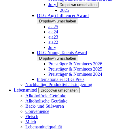
Jury
Dropdown umschalten
2025
DLG Agri Influencer Award
Dropdown umschalten
aia25
aia24
aia23
aia22
Jury
DLG Young Talents Award
Dropdown umschalten
Preisträger & Nominees 2026
Preisträger & Nominees 2025
Preisträger & Nominees 2024
Internationaler DLG-Preis
Nachhaltige Produktivitätssteigerung
Lebensmittel
Dropdown umschalten
Alkoholfreie Getränke
Alkoholische Getränke
Back- und Süßwaren
Convenience
Fleisch
Milch
Lebensmittelqualität