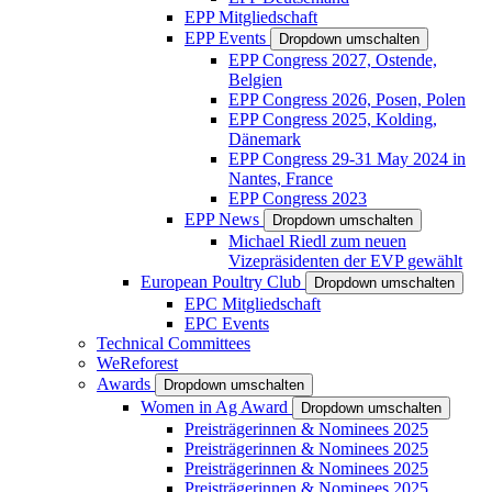
EPP Mitgliedschaft
EPP Events
Dropdown umschalten
EPP Congress 2027, Ostende,
Belgien
EPP Congress 2026, Posen, Polen
EPP Congress 2025, Kolding,
Dänemark
EPP Congress 29-31 May 2024 in
Nantes, France
EPP Congress 2023
EPP News
Dropdown umschalten
Michael Riedl zum neuen
Vizepräsidenten der EVP gewählt
European Poultry Club
Dropdown umschalten
EPC Mitgliedschaft
EPC Events
Technical Committees
WeReforest
Awards
Dropdown umschalten
Women in Ag Award
Dropdown umschalten
Preisträgerinnen & Nominees 2025
Preisträgerinnen & Nominees 2025
Preisträgerinnen & Nominees 2025
Preisträgerinnen & Nominees 2025