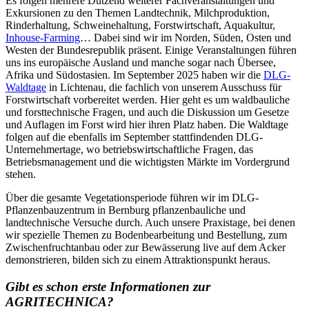
Es folgen mehrere Dutzend weiterer Fachveranstaltungen und
Exkursionen zu den Themen Landtechnik, Milchproduktion,
Rinderhaltung, Schweinehaltung, Forstwirtschaft, Aquakultur,
Inhouse-Farming
… Dabei sind wir im Norden, Süden, Osten und
Westen der Bundesrepublik präsent. Einige Veranstaltungen führen
uns ins europäische Ausland und manche sogar nach Übersee,
Afrika und Südostasien. Im September 2025 haben wir die
DLG-
Waldtage
in Lichtenau, die fachlich von unserem Ausschuss für
Forstwirtschaft vorbereitet werden. Hier geht es um waldbauliche
und forsttechnische Fragen, und auch die Diskussion um Gesetze
und Auflagen im Forst wird hier ihren Platz haben. Die Waldtage
folgen auf die ebenfalls im September stattfindenden DLG-
Unternehmertage, wo betriebswirtschaftliche Fragen, das
Betriebsmanagement und die wichtigsten Märkte im Vordergrund
stehen.
Über die gesamte Vegetationsperiode führen wir im DLG-
Pflanzenbauzentrum in Bernburg pflanzenbauliche und
landtechnische Versuche durch. Auch unsere Praxistage, bei denen
wir spezielle Themen zu Bodenbearbeitung und Bestellung, zum
Zwischenfruchtanbau oder zur Bewässerung live auf dem Acker
demonstrieren, bilden sich zu einem Attraktionspunkt heraus.
Gibt es schon erste Informationen zur
AGRITECHNICA?