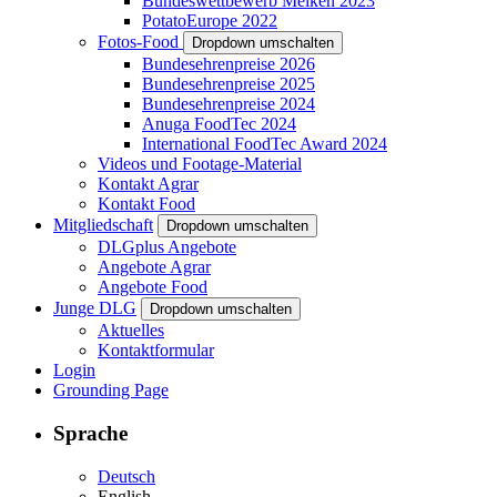
Bundeswettbewerb Melken 2023
PotatoEurope 2022
Fotos-Food
Dropdown umschalten
Bundesehrenpreise 2026
Bundesehrenpreise 2025
Bundesehrenpreise 2024
Anuga FoodTec 2024
International FoodTec Award 2024
Videos und Footage-Material
Kontakt Agrar
Kontakt Food
Mitgliedschaft
Dropdown umschalten
DLGplus Angebote
Angebote Agrar
Angebote Food
Junge DLG
Dropdown umschalten
Aktuelles
Kontaktformular
Login
Grounding Page
Sprache
Deutsch
English