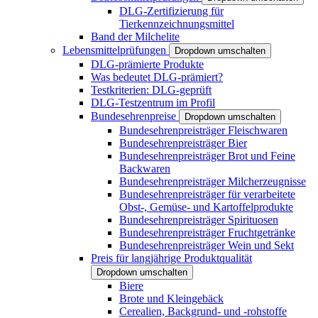
DLG-Zertifizierung für
Tierkennzeichnungsmittel
Band der Milchelite
Lebensmittelprüfungen
Dropdown umschalten
DLG-prämierte Produkte
Was bedeutet DLG-prämiert?
Testkriterien: DLG-geprüft
DLG-Testzentrum im Profil
Bundesehrenpreise
Dropdown umschalten
Bundesehrenpreisträger Fleischwaren
Bundesehrenpreisträger Bier
Bundesehrenpreisträger Brot und Feine
Backwaren
Bundesehrenpreisträger Milcherzeugnisse
Bundesehrenpreisträger für verarbeitete
Obst-, Gemüse- und Kartoffelprodukte
Bundesehrenpreisträger Spirituosen
Bundesehrenpreisträger Fruchtgetränke
Bundesehrenpreisträger Wein und Sekt
Preis für langjährige Produktqualität
Dropdown umschalten
Biere
Brote und Kleingebäck
Cerealien, Backgrund- und -rohstoffe