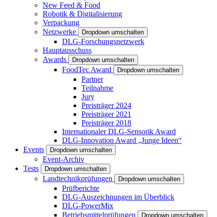
New Feed & Food
Robotik & Digitalisierung
Verpackung
Netzwerke
Dropdown umschalten
DLG-Forschungsnetzwerk
Hauptausschuss
Awards
Dropdown umschalten
FoodTec Award
Dropdown umschalten
Partner
Teilnahme
Jury
Preisträger 2024
Preisträger 2021
Preisträger 2018
Internationaler DLG-Sensorik Award
DLG-Innovation Award „Junge Ideen“
Events
Dropdown umschalten
Event-Archiv
Tests
Dropdown umschalten
Landtechnikprüfungen
Dropdown umschalten
Prüfberichte
DLG-Auszeichnungen im Überblick
DLG-PowerMix
Betriebsmittelprüfungen
Dropdown umschalten