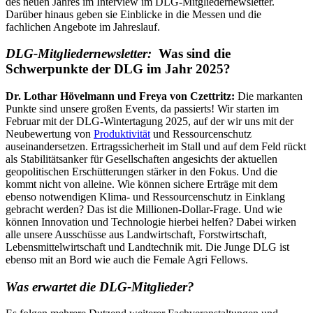
des neuen Jahres im Interview im DLG-Mitgliedernewsletter.
Darüber hinaus geben sie Einblicke in die Messen und die
fachlichen Angebote im Jahreslauf.
DLG-Mitgliedernewsletter:
Was sind die
Schwerpunkte der DLG im Jahr 2025?
Dr. Lothar Hövelmann und Freya von Czettritz:
Die markanten
Punkte sind unsere großen Events, da passierts! Wir starten im
Februar mit der DLG-Wintertagung 2025, auf der wir uns mit der
Neubewertung von
Produktivität
und Ressourcenschutz
auseinandersetzen. Ertragssicherheit im Stall und auf dem Feld rückt
als Stabilitätsanker für Gesellschaften angesichts der aktuellen
geopolitischen Erschütterungen stärker in den Fokus. Und die
kommt nicht von alleine. Wie können sichere Erträge mit dem
ebenso notwendigen Klima- und Ressourcenschutz in Einklang
gebracht werden? Das ist die Millionen-Dollar-Frage. Und wie
können Innovation und Technologie hierbei helfen? Dabei wirken
alle unsere Ausschüsse aus Landwirtschaft, Forstwirtschaft,
Lebensmittelwirtschaft und Landtechnik mit. Die Junge DLG ist
ebenso mit an Bord wie auch die Female Agri Fellows.
Was erwartet die DLG-Mitglieder?