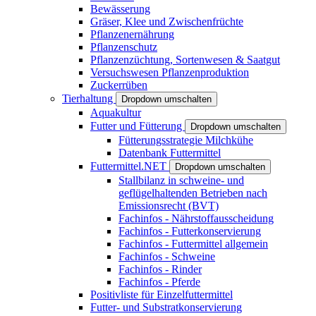
Bewässerung
Gräser, Klee und Zwischenfrüchte
Pflanzenernährung
Pflanzenschutz
Pflanzenzüchtung, Sortenwesen & Saatgut
Versuchswesen Pflanzenproduktion
Zuckerrüben
Tierhaltung
Dropdown umschalten
Aquakultur
Futter und Fütterung
Dropdown umschalten
Fütterungsstrategie Milchkühe
Datenbank Futtermittel
Futtermittel.NET
Dropdown umschalten
Stallbilanz in schweine- und
geflügelhaltenden Betrieben nach
Emissionsrecht (BVT)
Fachinfos - Nährstoffausscheidung
Fachinfos - Futterkonservierung
Fachinfos - Futtermittel allgemein
Fachinfos - Schweine
Fachinfos - Rinder
Fachinfos - Pferde
Positivliste für Einzelfuttermittel
Futter- und Substratkonservierung