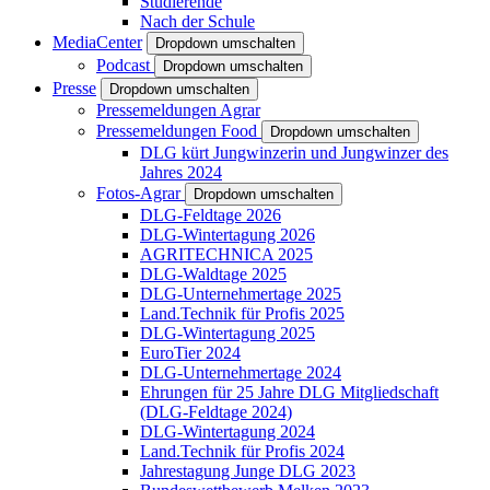
Studierende
Nach der Schule
MediaCenter
Dropdown umschalten
Podcast
Dropdown umschalten
Presse
Dropdown umschalten
Pressemeldungen Agrar
Pressemeldungen Food
Dropdown umschalten
DLG kürt Jungwinzerin und Jungwinzer des
Jahres 2024
Fotos-Agrar
Dropdown umschalten
DLG-Feldtage 2026
DLG-Wintertagung 2026
AGRITECHNICA 2025
DLG-Waldtage 2025
DLG-Unternehmertage 2025
Land.Technik für Profis 2025
DLG-Wintertagung 2025
EuroTier 2024
DLG-Unternehmertage 2024
Ehrungen für 25 Jahre DLG Mitgliedschaft
(DLG-Feldtage 2024)
DLG-Wintertagung 2024
Land.Technik für Profis 2024
Jahrestagung Junge DLG 2023