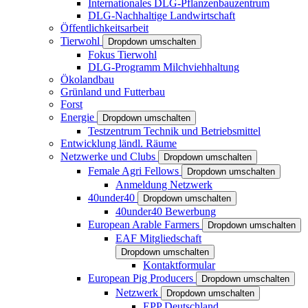
Internationales DLG-Pflanzenbauzentrum
DLG-Nachhaltige Landwirtschaft
Öffentlichkeitsarbeit
Tierwohl
Dropdown umschalten
Fokus Tierwohl
DLG-Programm Milchviehhaltung
Ökolandbau
Grünland und Futterbau
Forst
Energie
Dropdown umschalten
Testzentrum Technik und Betriebsmittel
Entwicklung ländl. Räume
Netzwerke und Clubs
Dropdown umschalten
Female Agri Fellows
Dropdown umschalten
Anmeldung Netzwerk
40under40
Dropdown umschalten
40under40 Bewerbung
European Arable Farmers
Dropdown umschalten
EAF Mitgliedschaft
Dropdown umschalten
Kontaktformular
European Pig Producers
Dropdown umschalten
Netzwerk
Dropdown umschalten
EPP Deutschland