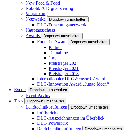
New Feed & Food
Robotik & Digitalisierung
Verpackung
Netzwerke
Dropdown umschalten
DLG-Forschungsnetzwerk
Hauptausschuss
Awards
Dropdown umschalten
FoodTec Award
Dropdown umschalten
Partner
Teilnahme
Jury
Preisträger 2024
Preisträger 2021
Preisträger 2018
Internationaler DLG-Sensorik Award
DLG-Innovation Award „Junge Ideen“
Events
Dropdown umschalten
Event-Archiv
Tests
Dropdown umschalten
Landtechnikprüfungen
Dropdown umschalten
Prüfberichte
DLG-Auszeichnungen im Überblick
DLG-PowerMix
Betriebsmittelprüfungen
Dropdown umschalten