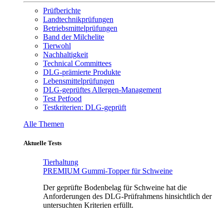
Prüfberichte
Landtechnikprüfungen
Betriebsmittelprüfungen
Band der Milchelite
Tierwohl
Nachhaltigkeit
Technical Committees
DLG-prämierte Produkte
Lebensmittelprüfungen
DLG-geprüftes Allergen-Management
Test Petfood
Testkriterien: DLG-geprüft
Alle Themen
Aktuelle Tests
Tierhaltung
PREMIUM Gummi-Topper für Schweine
Der geprüfte Bodenbelag für Schweine hat die
Anforderungen des DLG-Prüfrahmens hinsichtlich der
untersuchten Kriterien erfüllt.