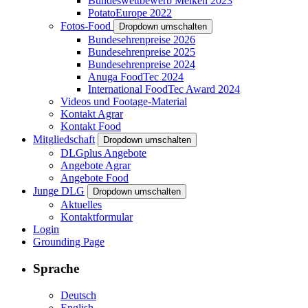
Bundeswettbewerb Melken 2023
PotatoEurope 2022
Fotos-Food
Dropdown umschalten
Bundesehrenpreise 2026
Bundesehrenpreise 2025
Bundesehrenpreise 2024
Anuga FoodTec 2024
International FoodTec Award 2024
Videos und Footage-Material
Kontakt Agrar
Kontakt Food
Mitgliedschaft
Dropdown umschalten
DLGplus Angebote
Angebote Agrar
Angebote Food
Junge DLG
Dropdown umschalten
Aktuelles
Kontaktformular
Login
Grounding Page
Sprache
Deutsch
English