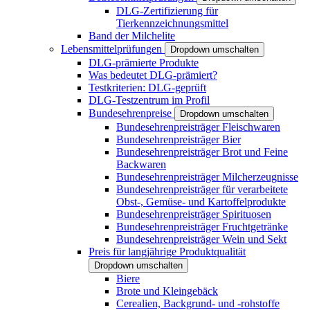
DLG-Zertifizierung für
Tierkennzeichnungsmittel
Band der Milchelite
Lebensmittelprüfungen
Dropdown umschalten
DLG-prämierte Produkte
Was bedeutet DLG-prämiert?
Testkriterien: DLG-geprüft
DLG-Testzentrum im Profil
Bundesehrenpreise
Dropdown umschalten
Bundesehrenpreisträger Fleischwaren
Bundesehrenpreisträger Bier
Bundesehrenpreisträger Brot und Feine
Backwaren
Bundesehrenpreisträger Milcherzeugnisse
Bundesehrenpreisträger für verarbeitete
Obst-, Gemüse- und Kartoffelprodukte
Bundesehrenpreisträger Spirituosen
Bundesehrenpreisträger Fruchtgetränke
Bundesehrenpreisträger Wein und Sekt
Preis für langjährige Produktqualität
Dropdown umschalten
Biere
Brote und Kleingebäck
Cerealien, Backgrund- und -rohstoffe