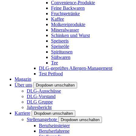
Convenience-Produkte
Feine Backwaren
Fruchtgetränke
Kaffee
Molkereiprodukte
Mineralwasser
Schinken und Wurst
Speiseeis
Speiseöle
Spirituosen
Süßwaren
Tee
DLG-geprüftes Allergen-Management
Test Petfood
Magazin
Über uns
Dropdown umschalten
DLG-Ausschüsse
DLG-Vorstand
DLG Gruppe
Jahresbericht
Karriere
Dropdown umschalten
Stellenangebote
Dropdown umschalten
Berufseinsteiger
Berufserfahrene