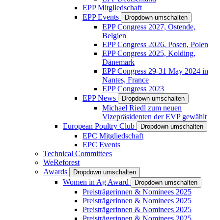
EPP Mitgliedschaft
EPP Events
Dropdown umschalten
EPP Congress 2027, Ostende,
Belgien
EPP Congress 2026, Posen, Polen
EPP Congress 2025, Kolding,
Dänemark
EPP Congress 29-31 May 2024 in
Nantes, France
EPP Congress 2023
EPP News
Dropdown umschalten
Michael Riedl zum neuen
Vizepräsidenten der EVP gewählt
European Poultry Club
Dropdown umschalten
EPC Mitgliedschaft
EPC Events
Technical Committees
WeReforest
Awards
Dropdown umschalten
Women in Ag Award
Dropdown umschalten
Preisträgerinnen & Nominees 2025
Preisträgerinnen & Nominees 2025
Preisträgerinnen & Nominees 2025
Preisträgerinnen & Nominees 2025