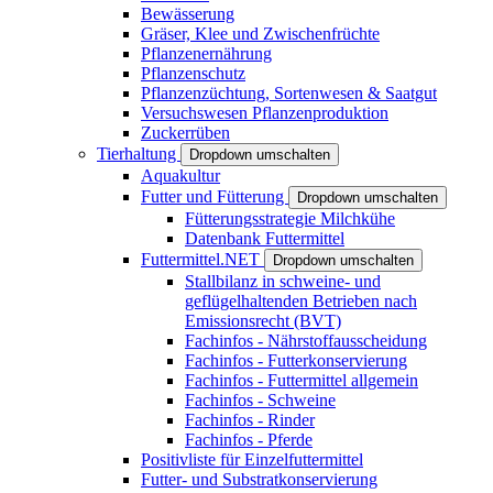
Bewässerung
Gräser, Klee und Zwischenfrüchte
Pflanzenernährung
Pflanzenschutz
Pflanzenzüchtung, Sortenwesen & Saatgut
Versuchswesen Pflanzenproduktion
Zuckerrüben
Tierhaltung
Dropdown umschalten
Aquakultur
Futter und Fütterung
Dropdown umschalten
Fütterungsstrategie Milchkühe
Datenbank Futtermittel
Futtermittel.NET
Dropdown umschalten
Stallbilanz in schweine- und
geflügelhaltenden Betrieben nach
Emissionsrecht (BVT)
Fachinfos - Nährstoffausscheidung
Fachinfos - Futterkonservierung
Fachinfos - Futtermittel allgemein
Fachinfos - Schweine
Fachinfos - Rinder
Fachinfos - Pferde
Positivliste für Einzelfuttermittel
Futter- und Substratkonservierung