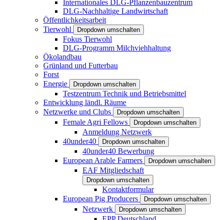
Internationales DLG-Pflanzenbauzentrum
DLG-Nachhaltige Landwirtschaft
Öffentlichkeitsarbeit
Tierwohl
Dropdown umschalten
Fokus Tierwohl
DLG-Programm Milchviehhaltung
Ökolandbau
Grünland und Futterbau
Forst
Energie
Dropdown umschalten
Testzentrum Technik und Betriebsmittel
Entwicklung ländl. Räume
Netzwerke und Clubs
Dropdown umschalten
Female Agri Fellows
Dropdown umschalten
Anmeldung Netzwerk
40under40
Dropdown umschalten
40under40 Bewerbung
European Arable Farmers
Dropdown umschalten
EAF Mitgliedschaft
Dropdown umschalten
Kontaktformular
European Pig Producers
Dropdown umschalten
Netzwerk
Dropdown umschalten
EPP Deutschland