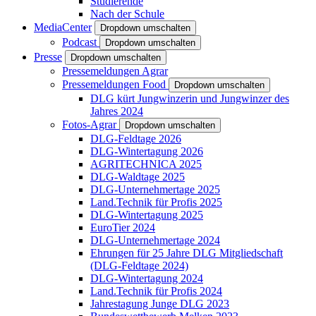
Studierende
Nach der Schule
MediaCenter
Dropdown umschalten
Podcast
Dropdown umschalten
Presse
Dropdown umschalten
Pressemeldungen Agrar
Pressemeldungen Food
Dropdown umschalten
DLG kürt Jungwinzerin und Jungwinzer des
Jahres 2024
Fotos-Agrar
Dropdown umschalten
DLG-Feldtage 2026
DLG-Wintertagung 2026
AGRITECHNICA 2025
DLG-Waldtage 2025
DLG-Unternehmertage 2025
Land.Technik für Profis 2025
DLG-Wintertagung 2025
EuroTier 2024
DLG-Unternehmertage 2024
Ehrungen für 25 Jahre DLG Mitgliedschaft
(DLG-Feldtage 2024)
DLG-Wintertagung 2024
Land.Technik für Profis 2024
Jahrestagung Junge DLG 2023