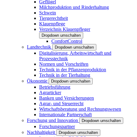
Geflügel
Milchproduktion und Rinderhaltung
Schwein
Tiergerechtheit
Klauenpflege
Verzeichnis Klauenpfleger
Dropdown umschalten
ComfortControl
Landtechnik
Dropdown umschalten
Digitalisierung, Arbeitswirtschaft und
Prozesstechnik
Normen und Vorschriften
Technik in der Pflanzenproduktion
Technik in der Tierhaltung
Ökonomie
Dropdown umschalten
Betriebsführung
Agrarticker
Banken und Versicherungen
Agrar- und Steuerrecht
Wirtschaftsberatung und Rechnungswesen
Internationale Partnerschaft
Forschung und Innovation
Dropdown umschalten
Forschungspartner
Nachhaltigkeit
Dropdown umschalten