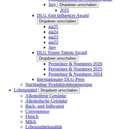
Jury
Dropdown umschalten
2025
DLG Agri Influencer Award
Dropdown umschalten
aia25
aia24
aia23
aia22
Jury
DLG Young Talents Award
Dropdown umschalten
Preisträger & Nominees 2026
Preisträger & Nominees 2025
Preisträger & Nominees 2024
Internationaler DLG-Preis
Nachhaltige Produktivitätssteigerung
Lebensmittel
Dropdown umschalten
Alkoholfreie Getränke
Alkoholische Getränke
Back- und Süßwaren
Convenience
Fleisch
Milch
Lebensmittelqualität