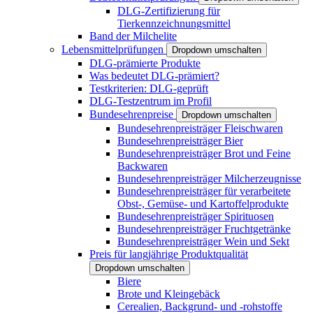
DLG-Zertifizierung für
Tierkennzeichnungsmittel
Band der Milchelite
Lebensmittelprüfungen
Dropdown umschalten
DLG-prämierte Produkte
Was bedeutet DLG-prämiert?
Testkriterien: DLG-geprüft
DLG-Testzentrum im Profil
Bundesehrenpreise
Dropdown umschalten
Bundesehrenpreisträger Fleischwaren
Bundesehrenpreisträger Bier
Bundesehrenpreisträger Brot und Feine
Backwaren
Bundesehrenpreisträger Milcherzeugnisse
Bundesehrenpreisträger für verarbeitete
Obst-, Gemüse- und Kartoffelprodukte
Bundesehrenpreisträger Spirituosen
Bundesehrenpreisträger Fruchtgetränke
Bundesehrenpreisträger Wein und Sekt
Preis für langjährige Produktqualität
Dropdown umschalten
Biere
Brote und Kleingebäck
Cerealien, Backgrund- und -rohstoffe