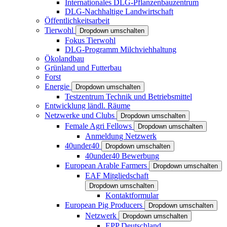
Internationales DLG-Pflanzenbauzentrum
DLG-Nachhaltige Landwirtschaft
Öffentlichkeitsarbeit
Tierwohl
Dropdown umschalten
Fokus Tierwohl
DLG-Programm Milchviehhaltung
Ökolandbau
Grünland und Futterbau
Forst
Energie
Dropdown umschalten
Testzentrum Technik und Betriebsmittel
Entwicklung ländl. Räume
Netzwerke und Clubs
Dropdown umschalten
Female Agri Fellows
Dropdown umschalten
Anmeldung Netzwerk
40under40
Dropdown umschalten
40under40 Bewerbung
European Arable Farmers
Dropdown umschalten
EAF Mitgliedschaft
Dropdown umschalten
Kontaktformular
European Pig Producers
Dropdown umschalten
Netzwerk
Dropdown umschalten
EPP Deutschland