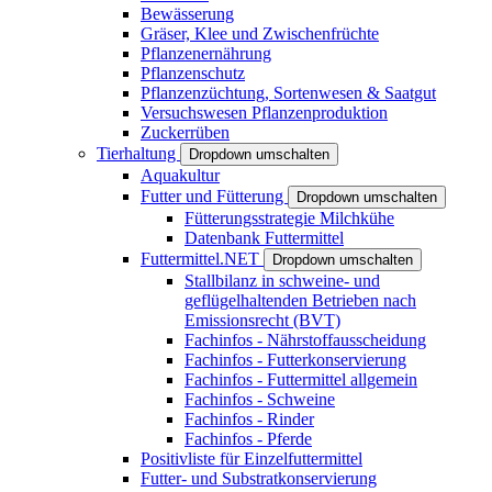
Bewässerung
Gräser, Klee und Zwischenfrüchte
Pflanzenernährung
Pflanzenschutz
Pflanzenzüchtung, Sortenwesen & Saatgut
Versuchswesen Pflanzenproduktion
Zuckerrüben
Tierhaltung
Dropdown umschalten
Aquakultur
Futter und Fütterung
Dropdown umschalten
Fütterungsstrategie Milchkühe
Datenbank Futtermittel
Futtermittel.NET
Dropdown umschalten
Stallbilanz in schweine- und
geflügelhaltenden Betrieben nach
Emissionsrecht (BVT)
Fachinfos - Nährstoffausscheidung
Fachinfos - Futterkonservierung
Fachinfos - Futtermittel allgemein
Fachinfos - Schweine
Fachinfos - Rinder
Fachinfos - Pferde
Positivliste für Einzelfuttermittel
Futter- und Substratkonservierung