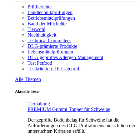
Prüfberichte
Landtechnikprüfungen
Betriebsmittelprüfungen
Band der Milchelite
Tierwohl
Nachhaltigkeit
Technical Committees
DLG-prämierte Produkte
Lebensmittelprüfungen
DLG-geprüftes Allergen-Management
Test Petfood
Testkriterien: DLG-geprüft
Alle Themen
Aktuelle Tests
Tierhaltung
PREMIUM Gummi-Topper für Schweine
Der geprüfte Bodenbelag für Schweine hat die
Anforderungen des DLG-Prüfrahmens hinsichtlich der
untersuchten Kriterien erfüllt.