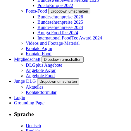
Bundeswettbewerb Melken 2023
PotatoEurope 2022
Fotos-Food
Dropdown umschalten
Bundesehrenpreise 2026
Bundesehrenpreise 2025
Bundesehrenpreise 2024
Anuga FoodTec 2024
International FoodTec Award 2024
Videos und Footage-Material
Kontakt Agrar
Kontakt Food
Mitgliedschaft
Dropdown umschalten
DLGplus Angebote
Angebote Agrar
Angebote Food
Junge DLG
Dropdown umschalten
Aktuelles
Kontaktformular
Login
Grounding Page
Sprache
Deutsch
English