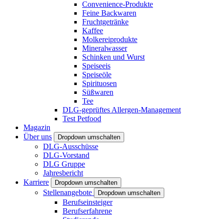
Convenience-Produkte
Feine Backwaren
Fruchtgetränke
Kaffee
Molkereiprodukte
Mineralwasser
Schinken und Wurst
Speiseeis
Speiseöle
Spirituosen
Süßwaren
Tee
DLG-geprüftes Allergen-Management
Test Petfood
Magazin
Über uns
Dropdown umschalten
DLG-Ausschüsse
DLG-Vorstand
DLG Gruppe
Jahresbericht
Karriere
Dropdown umschalten
Stellenangebote
Dropdown umschalten
Berufseinsteiger
Berufserfahrene