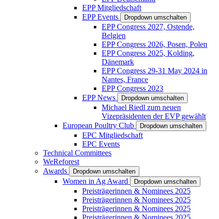
EPP Mitgliedschaft
EPP Events
Dropdown umschalten
EPP Congress 2027, Ostende,
Belgien
EPP Congress 2026, Posen, Polen
EPP Congress 2025, Kolding,
Dänemark
EPP Congress 29-31 May 2024 in
Nantes, France
EPP Congress 2023
EPP News
Dropdown umschalten
Michael Riedl zum neuen
Vizepräsidenten der EVP gewählt
European Poultry Club
Dropdown umschalten
EPC Mitgliedschaft
EPC Events
Technical Committees
WeReforest
Awards
Dropdown umschalten
Women in Ag Award
Dropdown umschalten
Preisträgerinnen & Nominees 2025
Preisträgerinnen & Nominees 2025
Preisträgerinnen & Nominees 2025
Preisträgerinnen & Nominees 2025