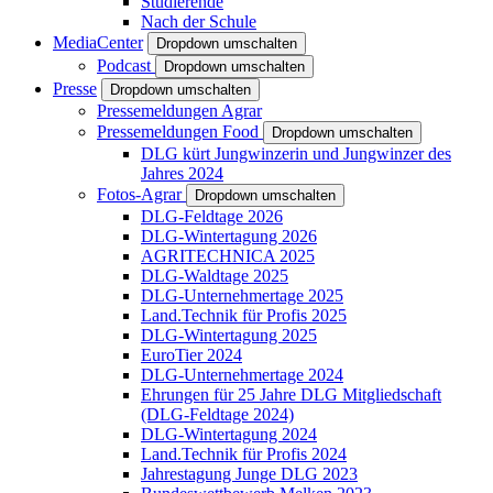
Studierende
Nach der Schule
MediaCenter
Dropdown umschalten
Podcast
Dropdown umschalten
Presse
Dropdown umschalten
Pressemeldungen Agrar
Pressemeldungen Food
Dropdown umschalten
DLG kürt Jungwinzerin und Jungwinzer des
Jahres 2024
Fotos-Agrar
Dropdown umschalten
DLG-Feldtage 2026
DLG-Wintertagung 2026
AGRITECHNICA 2025
DLG-Waldtage 2025
DLG-Unternehmertage 2025
Land.Technik für Profis 2025
DLG-Wintertagung 2025
EuroTier 2024
DLG-Unternehmertage 2024
Ehrungen für 25 Jahre DLG Mitgliedschaft
(DLG-Feldtage 2024)
DLG-Wintertagung 2024
Land.Technik für Profis 2024
Jahrestagung Junge DLG 2023