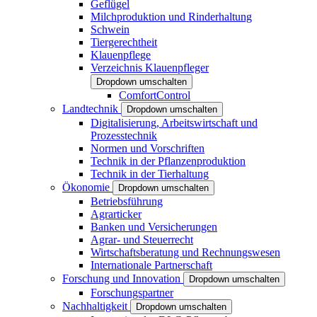
Geflügel
Milchproduktion und Rinderhaltung
Schwein
Tiergerechtheit
Klauenpflege
Verzeichnis Klauenpfleger
Dropdown umschalten
ComfortControl
Landtechnik
Dropdown umschalten
Digitalisierung, Arbeitswirtschaft und
Prozesstechnik
Normen und Vorschriften
Technik in der Pflanzenproduktion
Technik in der Tierhaltung
Ökonomie
Dropdown umschalten
Betriebsführung
Agrarticker
Banken und Versicherungen
Agrar- und Steuerrecht
Wirtschaftsberatung und Rechnungswesen
Internationale Partnerschaft
Forschung und Innovation
Dropdown umschalten
Forschungspartner
Nachhaltigkeit
Dropdown umschalten