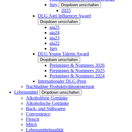
Jury
Dropdown umschalten
2025
DLG Agri Influencer Award
Dropdown umschalten
aia25
aia24
aia23
aia22
Jury
DLG Young Talents Award
Dropdown umschalten
Preisträger & Nominees 2026
Preisträger & Nominees 2025
Preisträger & Nominees 2024
Internationaler DLG-Preis
Nachhaltige Produktivitätssteigerung
Lebensmittel
Dropdown umschalten
Alkoholfreie Getränke
Alkoholische Getränke
Back- und Süßwaren
Convenience
Fleisch
Milch
Lebensmittelqualität