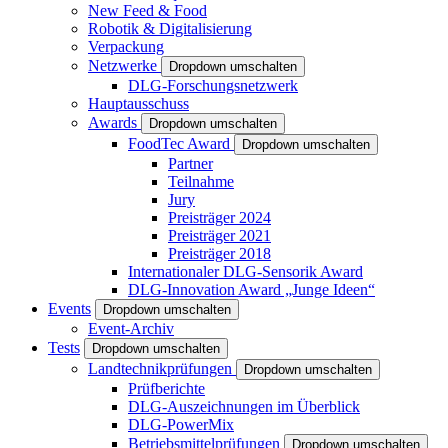
New Feed & Food
Robotik & Digitalisierung
Verpackung
Netzwerke
Dropdown umschalten
DLG-Forschungsnetzwerk
Hauptausschuss
Awards
Dropdown umschalten
FoodTec Award
Dropdown umschalten
Partner
Teilnahme
Jury
Preisträger 2024
Preisträger 2021
Preisträger 2018
Internationaler DLG-Sensorik Award
DLG-Innovation Award „Junge Ideen“
Events
Dropdown umschalten
Event-Archiv
Tests
Dropdown umschalten
Landtechnikprüfungen
Dropdown umschalten
Prüfberichte
DLG-Auszeichnungen im Überblick
DLG-PowerMix
Betriebsmittelprüfungen
Dropdown umschalten