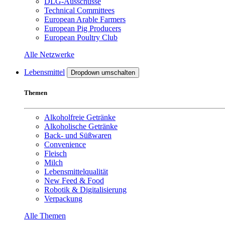
DLG-Ausschüsse
Technical Committees
European Arable Farmers
European Pig Producers
European Poultry Club
Alle Netzwerke
Lebensmittel
Dropdown umschalten
Themen
Alkoholfreie Getränke
Alkoholische Getränke
Back- und Süßwaren
Convenience
Fleisch
Milch
Lebensmittelqualität
New Feed & Food
Robotik & Digitalisierung
Verpackung
Alle Themen