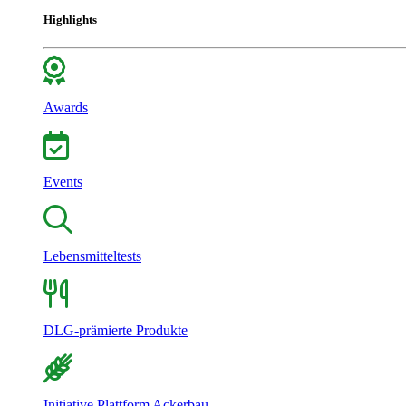
Highlights
Awards
Events
Lebensmitteltests
DLG-prämierte Produkte
Initiative Plattform Ackerbau